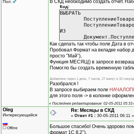
В СКД необходимо создать отчет. Наб
Пол:
Код:
ВЫБРАТЬ
ПоступлениеТовар
ПоступлениеТовар
ИЗ
Документ.Поступл
Как сделать так чтобы поле Дата в о
Пробовал Формат на вкладке набор да
просто "Май"),
Функция МЕСЯЦ() в запросе возвращ
Помогло бы создать временную таблиц
Добавлено через 1 день, 7 часов, 27 минут и 32 секун
Разобрался !
В запросе выбираем поле
НАЧАЛОП
для этого поля -> в колонке оформл
«
Последнее редактирование: 02-05-2011 05:33 
Oleg
Re: Месяцы в СКД
Интересующийся
«
Ответ #1 :
30-05-2011 06:11 
Большое спасибо! Очень здорово пом
Offline
формат 1С 8.2").