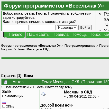
Форум программистов «Весельчак У»
Добро пожаловать,
Гость
. Пожалуйста,
войдите
или
Ре
зарегистрируйтесь
.
ва
Вам не пришло
письмо с кодом активации?
"Ч
У 
Начало
Наши сайты
Правила
Помощь
Поиск
Ка
от
зн
Форум программистов «Весельчак У»
>
Программирование
>
Прогр
Naghual
) > Тема:
Месяцы в СКД
Страниц: [
1
]
Вниз
Автор
Тема: Месяцы в СКД (Прочитано 180
0 Пользователей и 1 Гость смотрят эту тему.
Sulik
Месяцы в СКД
Помогающий
«
:
30-04-2011 22:05 »
Доброй всем ночи!
Offline