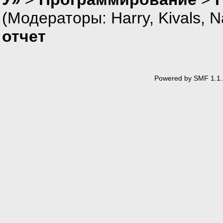
|
(Модераторы:
Harry
,
Kivals
,
N
|
|
отчет
|
|
|
|
|
Powered by SMF 1.1.
|
|
|УПОРЯДО
|
|{УПОРЯД
|
|
|
|
|
|
|
|
|