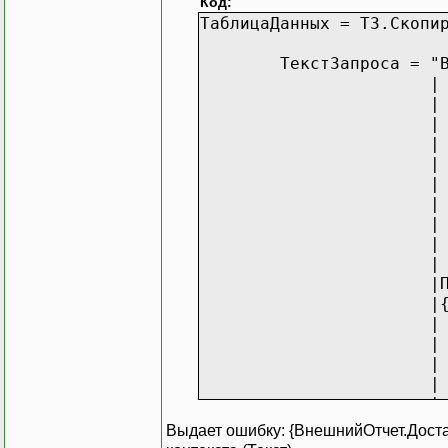
Код:
ТаблицаДанных = ТЗ.Скопи
ТекстЗапроса = "
|
|
|
|
|
|
|
|
|
|
|ПОМЕСТИТ
|{ВЫБР
|
|
|
|
|
|
Выдает ошибку: {ВнешнийОтчет.Доста
|