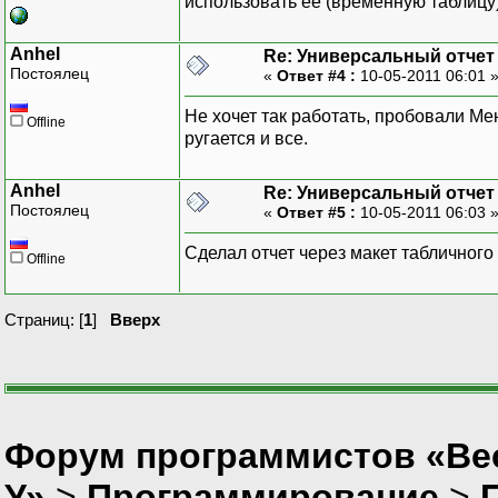
использовать ее (временную таблицу)
|
|
|
|
|
Anhel
Re: Универсальный отчет
|
Постоялец
|
«
Ответ #4 :
10-05-2011 06:01 
|
Запрос.Текст=Тек
|
Не хочет так работать, пробовали 
Запрос.Параметры
Offline
|
ругается и все.
Запрос.Выполнить
|
|{ВЫБР
Anhel
Re: Универсальный отчет
|
Постоялец
«
Ответ #5 :
10-05-2011 06:03 
|
|
Сделал отчет через макет табличного
Offline
|
|
|
Страниц: [
1
]
Вверх
|
|
|
|
|И
|
Форум программистов «Ве
|{ГД
У»
>
Программирование
>
|