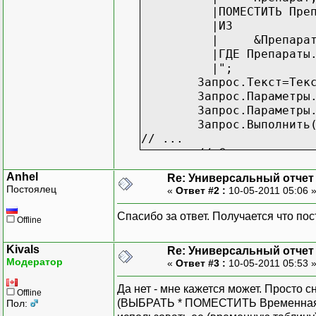
|
|ПОМЕСТИТЬ Преп
|
|ИЗ
|
|
&Препара
|
|ГДЕ Препараты.
|
|";
|{ИТОГ
Запрос.Текст=Тек
|
Запрос.Параметры
|
Запрос.Параметры
|
Запрос.Выполнить
|
// ...
|
// Сведем количе
|
ТекстЗапроса =
|
Anhel
Re: Универсальный отчет
"ВЫБРАТЬ
|
Постоялец
«
Ответ #2 :
10-05-2011 05:06 
|
ЕСТЬNULL
|
|
ЕСТЬNULL
Спасибо за ответ. Получается что по
|
Offline
|
ЕСТЬNULL
|
|
ЕСТЬNULL
|
Kivals
Re: Универсальный отчет
|ПОМЕСТИТЬ Преп
|/////////////
Модератор
«
Ответ #3 :
10-05-2011 05:53 
|ИЗ
|ВЫБР
|
Препарат
|
Да нет - мне кажется может. Просто
|
Offline
|
(ВЫБРАТЬ * ПОМЕСТИТЬ ВременнаяТ
Пол:
|
|