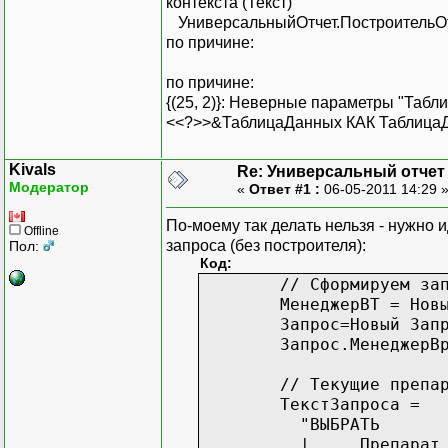
контекста (Текст)
|
УниверсальныйОтчет.ПостроительОтч
|
по причине:
|
|И
по причине:
|
{(25, 2)}: Неверные параметры "Таб
|{ГД
<<?>>&ТаблицаДанных КАК Таблица
|
|
Kivals
Re: Универсальный отчет
|
Модератор
«
Ответ #1 :
06-05-2011 14:29 
|
|
По-моему так делать нельзя - нужно
Offline
|
запроса (без построителя):
Пол:
|
Код:
|
// Сформируем за
|
МенеджерВТ = Нов
|
Запрос=Новый Зап
|{УПОРЯД
Запрос.МенеджерВ
|
|
// Текущие препа
|
ТекстЗапроса =
|
"ВЫБРАТЬ
|
|
Препарат