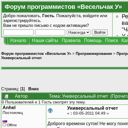
Форум программистов «Весельчак У»
Добро пожаловать,
Гость
. Пожалуйста,
войдите
или
Ре
зарегистрируйтесь
.
ва
Вам не пришло
письмо с кодом активации?
"Ч
У 
Начало
Наши сайты
Правила
Помощь
Поиск
Ка
от
зн
Форум программистов «Весельчак У»
>
Программирование
>
Прогр
Универсальный отчет
Страниц: [
1
]
Вниз
Автор
Тема: Универсальный отчет (Прочит
0 Пользователей и 1 Гость смотрят эту тему.
Anhel
Универсальный отчет
Постоялец
«
:
03-05-2011 04:49 »
Доброго времени суток! Не могу понят
Offline