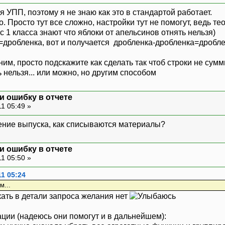
|
ВыпускПродукцииОбороты.Специфик
 УПП, поэтому я не знаю как это в стандартой работает.
|
МатериалыВПроизводствеОбороты.З
 Просто тут все сложно, настройки тут не помогут, ведь те
|
ВыпускПродукцииОбороты.Количест
с 1 класса знают что яблоки от апельсинов отнять нельзя)
РЯДОЧИТЬ ПО
т =дробленка, вот и получается дробленка-дробленка=дробл
|
Затрата.*}
ОГИ
им, просто подскажите как сделать так чтоб строки не сумм
|
СУММА(КоличествоВыпуск),
 нельзя... или можно, но другим способом
|
МАКСИМУМ(КоличествоСписание),
|
СУММА(НадоСписать)
ПО
и ошибку в отчете
|
ОБЩИЕ,
1 05:49 »
|
Затрата
жение выпуска, как списываются материалы?
ОГИ ПО
|
Затрата.*}
ПОРЯДОЧИВАНИЕ";
и ошибку в отчете
1 05:50 »
1 05:24
м...
никать в детали запроса желания нет
ии (надеюсь они помогут и в дальнейшем):