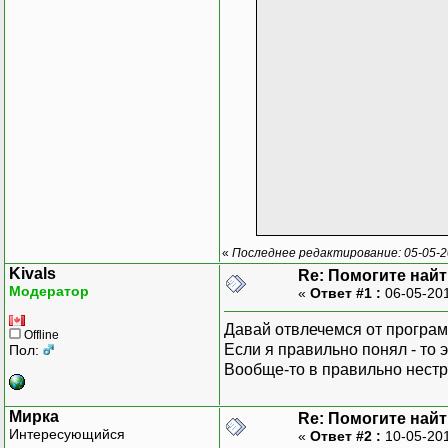
|{ВЫ
|
«
Последнее редактирование: 05-05-2
Kivals
Re: Помогите найт
Модератор
«
Ответ #1 :
06-05-201
|{
Давай отвлечемся от програм
Offline
Если я правильно понял - то э
Пол:
Вообще-то в правильно нестро
|СГРУ
Мирка
Re: Помогите найт
Интересующийся
«
Ответ #2 :
10-05-201