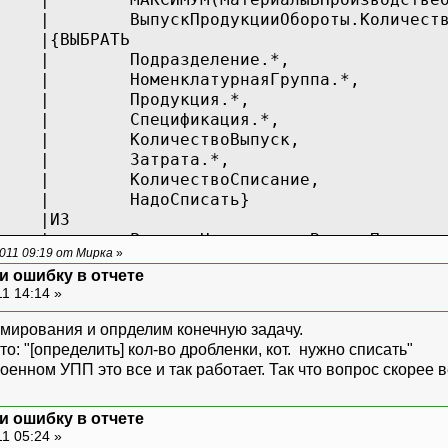
|
ВыпускПродукцииОбороты.Количест
БРАТЬ
|
Подразделение.*,
|
НоменклатурнаяГруппа.*,
|
Продукция.*,
|
Спецификация.*,
|
КоличествоВыпуск,
|
Затрата.*,
|
КоличествоСписание,
|
НадоСписать}
ИЗ
|
РегистрНакопления.ВыпускПродукц
011 09:19 от Мирка
»
|
ЛЕВОЕ СОЕДИНЕНИЕ Регист
и ошибку в отчете
|
ПО ВыпускПродукцииОборо
1 14:14 »
ГДЕ
|
ВыпускПродукцииОбороты.Подразде
мирования и опрделим конечную задачу.
|
ВыпускПродукцииОбороты.Номенкла
то: "[определить] кол-во дробленки, кот. нужно списать"
|
енном УПП это все и так работает. Так что вопрос скорее 
ППИРОВАТЬ ПО
|
ВыпускПродукцииОбороты.Подразде
и ошибку в отчете
|
ВыпускПродукцииОбороты.Номенкла
1 05:24 »
|
ВыпускПродукцииОбороты.Продукци