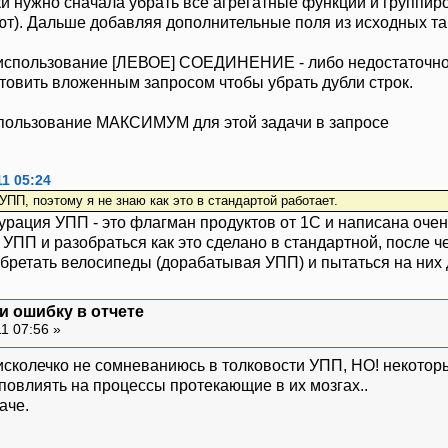
нужно сначала убрать все агрегатные функции и группировк
ют). Дальше добавляя дополнительные поля из исходных т
использование [ЛЕВОЕ] СОЕДИНЕНИЕ - либо недостаточно ус
товить вложенным запросом чтобы убрать дубли строк.
спользование МАКСИМУМ для этой задачи в запросе
1 05:24
ПП, поэтому я не знаю как это в стандартой работает.
рация УПП - это флагман продуктов от 1С и написана очень
УПП и разобраться как это сделано в стандартной, после ч
обретать велосипеды (дорабатывая УПП) и пытаться на них 
и ошибку в отчете
1 07:56 »
Я нисколечко не сомневаниюсь в толковости УПП, НО! некотор
 повлиять на процессы протекающие в их мозгах..
аче.