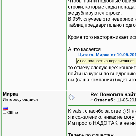
Чтобы найти подобные ошибки 
строки, которые сюда попада
же дублируются строки.
В 95% случаев это неверное 
таблиц предварительно подго
Кроме того настораживает и
А что касается
Цитата: Мирка от 10-05-201
у нас полностью переписанная У
то отмечу следующее: конфигу
пойти на курсы по внедрению 
вы (ваша компания) будет из
Мирка
Re: Помогите найт
Интересующийся
«
Ответ #5 :
11-05-201
Kivals , спасибо за ответ:) 
Offline
я к сожалению, никак не могу
Им просто НАДО ТАК, а не ин
Теперь по существу: