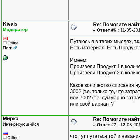
Kivals
Re: Помогите найт
Модератор
«
Ответ #6 :
11-05-201
Путаюсь я в твоих мыслях, т.
Offline
Есть материал. Есть Продукт 
Пол:
Имеем:
Произвели Продукт 1 в количе
Произвели Продукт 2 в количе
Какое количество списания н
300? (т.е. только то, что зат
или 700? (т.е. суммарно затра
или свой вариант?
Мирка
Re: Помогите найт
Интересующийся
«
Ответ #7 :
12-05-201
что тут путаться то? и навани
Offline