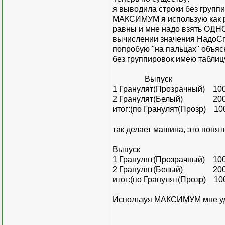
я выводила строки без группи
МАКСИМУМ я использую как р
равны и мне надо взять ОДНО 
вычислении значения НадоСп
попробую "на пальцах" объяс
без группировок имею таблиц
Выпуск С
1 Гранулят(Прозрачный
2 Гранулят(Белый) 20
итог:(по Гр
так делает машина, это понят
Выпуск С
1 Гранулят(Прозрачный
2 Гранулят(Белый) 20
итог:(по Гр
Используя МАКСИМУМ мне уда