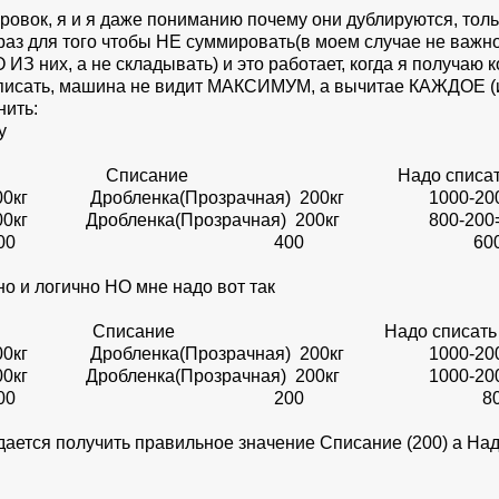
ровок, я и я даже пониманию почему они дублируются, тольк
аз для того чтобы НЕ суммировать(в моем случае не важ
ИЗ них, а не складывать) и это работает, когда я получаю 
исать, машина не видит МАКСИМУМ, а вычитае КАЖДОЕ (из
нить:
у
писание Надо списа
) 1000кг Дробленка(Прозрачная) 200кг 1000-20
00кг Дробленка(Прозрачная) 200кг 800-200=
анулят(Прозр) 1000 400 6
но и логично НО мне надо вот так
писание Надо списа
) 1000кг Дробленка(Прозрачная) 200кг 1000-20
00кг Дробленка(Прозрачная) 200кг 1000-200
анулят(Прозр) 1000 200 8
ется получить правильное значение Списание (200) а Над