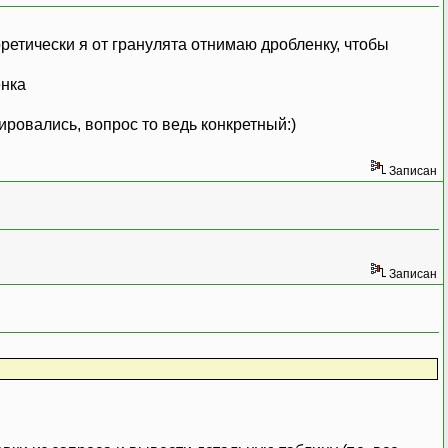
ация,
атрата,
оретически я от гранулята отнимаю дробленку, чтобы
воОборот
енка
ировались, вопрос то ведь конкретный:)
Записан
Записан