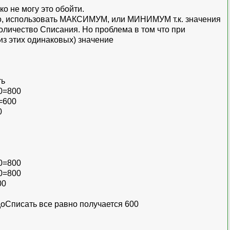
о не могу это обойти.
но, использовать МАКСИМУМ, или МИНИМУМ т.к. значения
количество Списания. Но проблема в том что при
 этих одинаковых) значение
ть
0=800
600
00
ть
0=800
=800
00
оСписать все равно получается 600