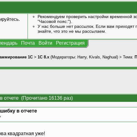
Рекомендуем проверить настройки временной зо
ируйтесь
.
"Часовой пояс:").
У нас больше нет рассылок. Если вам приходят п
знайте, что это не мы рассылаем.
лендарь
Почта
Войти
Регистрация
аммирование 1С
>
1С 8.x
(Модераторы:
Harry
,
Kivals
,
Naghual
) > Тема:
П
в отчете (Прочитано 16136 раз)
шибку в отчете
»
ова квадратная уже!