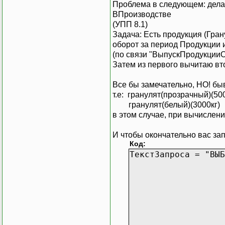
Проблема в следующем: делаю
ВПроизводстве
(УПП 8.1)
Задача: Есть продукция (Гра
оборот за период Продукции 
(по связи "ВыпускПродукци
Затем из первого вычитаю вто
Все бы замечательно, НО! б
т.е: гранулят(прозрачный)(500
гранулят(белый)(3000кг) -
в этом случае, при вычислен
И чтобы окончательно вас зап
Код:
ТекстЗапроса = "ВЫБ