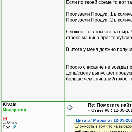
Если по твоей схеме то вот та
Произвели Продукт 1 в количе
Произвели Продукт 2 в количе
Сложность в том что на выра
строке машина просто дублир
В итоге у меня должно полу
Продукт2 (выпуск) 
Просто списание не всегда п
день/смену выпускает продук
больше чем списали?(такое то
Kivals
Re: Помогите найт
Модератор
«
Ответ #8 :
12-05-201
Цитата: Мирка от 12-05-201
Offline
Сложность в том что на выра
Пол:
дублировала
значение из перв