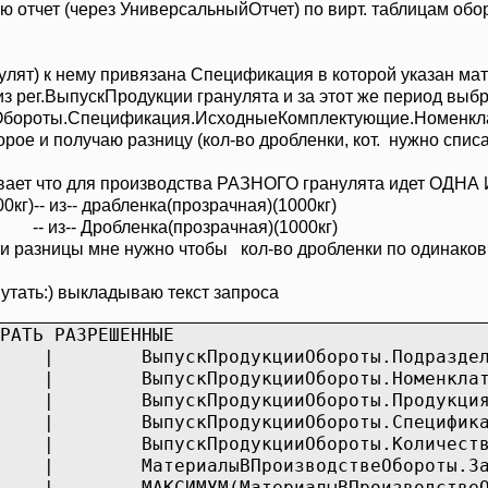
 отчет (через УниверсальныйОтчет) по вирт. таблицам об
нулят) к нему привязана Спецификация в которой указан ма
из рег.ВыпускПродукции гранулята и за этот же период выб
иОбороты.Спецификация.ИсходныеКомплектующие.Номенкл
рое и получаю разницу (кол-во дробленки, кот. нужно списа
ывает что для производства РАЗНОГО гранулята идет ОДНА
0кг)-- из-- драбленка(прозрачная)(1000кг)
- из-- Дробленка(прозрачная)(1000кг)
ии разницы мне нужно чтобы кол-во дробленки по одинако
утать:) выкладываю текст запроса
РАТЬ РАЗРЕШЕННЫЕ
|
ВыпускПродукцииОбороты.Подразде
|
ВыпускПродукцииОбороты.Номенкла
|
ВыпускПродукцииОбороты.Продукци
|
ВыпускПродукцииОбороты.Специфик
|
ВыпускПродукцииОбороты.Количест
|
МатериалыВПроизводствеОбороты.З
|
МАКСИМУМ(МатериалыВПроизводстве