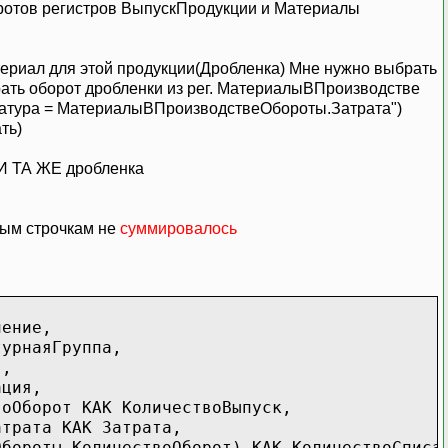
оротов регистров ВыпускПродукции и Материалы
териал для этой продукции(Дробленка) Мне нужно выбрать
рать оборот дробленки из рег. МатериалыВПроизводстве
атура = МатериалыВПроизводствеОбороты.Затрата")
ть)
 И ТА ЖЕ дробленка
вым строчкам не
суммировалось
ление,
турнаяГруппа,
я,
ация,
воОборот КАК КоличествоВыпуск,
атрата КАК Затрата,
Обороты.КоличествоОборот) КАК КоличествоСписа