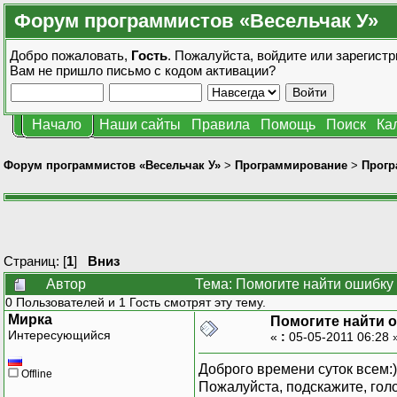
Форум программистов «Весельчак У»
Добро пожаловать,
Гость
. Пожалуйста,
войдите
или
зарегистр
Вам не пришло
письмо с кодом активации?
Начало
Наши сайты
Правила
Помощь
Поиск
Ка
Форум программистов «Весельчак У»
>
Программирование
>
Прогр
Страниц: [
1
]
Вниз
Автор
Тема: Помогите найти ошибку 
0 Пользователей и 1 Гость смотрят эту тему.
Мирка
Помогите найти о
Интересующийся
«
:
05-05-2011 06:28 
Доброго времени суток всем:)
Offline
Пожалуйста, подскажите, гол