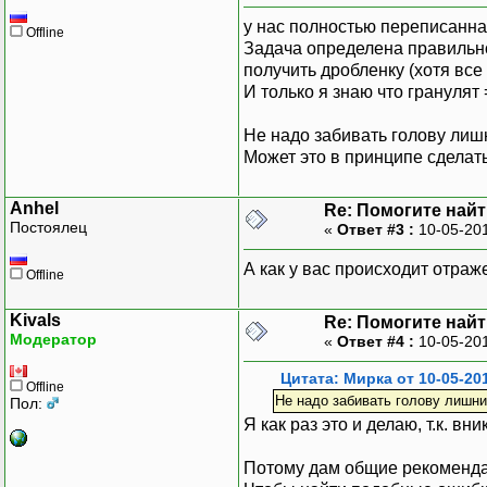
у нас полностью переписанная
Offline
Задача определена правильно.
получить дробленку (хотя все 
|{УПО
И только я знаю что грануля
|ИТ
Не надо забивать голову лишн
Может это в принципе сделать
|
Anhel
Re: Помогите найт
Постоялец
«
Ответ #3 :
10-05-201
А как у вас происходит отра
|{ИТ
Offline
|АВТОУ
Kivals
Re: Помогите найт
Модератор
«
Ответ #4 :
10-05-201
Цитата: Мирка от 10-05-201
Offline
Не надо забивать голову лишни
Пол:
Я как раз это и делаю, т.к. в
Потому дам общие рекомендац