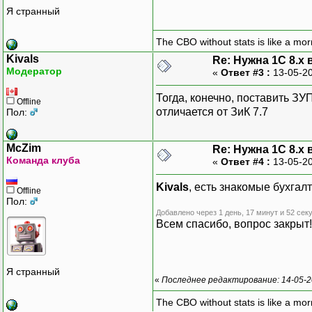
Я странный
The CBO without stats is like a morn
Kivals
Re: Нужна 1С 8.x
Модератор
«
Ответ #3 :
13-05-20
Тогда, конечно, поставить ЗУП
Offline
отличается от ЗиК 7.7
Пол:
McZim
Re: Нужна 1С 8.x
Команда клуба
«
Ответ #4 :
13-05-20
Kivals
, есть знакомые бухга
Offline
Пол:
Добавлено через 1 день, 17 минут и 52 сек
Всем спасибо, вопрос закрыт!
Я странный
«
Последнее редактирование: 14-05-2
The CBO without stats is like a morn