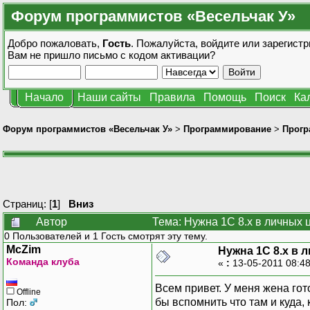
Форум программистов «Весельчак У»
Добро пожаловать,
Гость
. Пожалуйста,
войдите
или
зарегистр
Вам не пришло
письмо с кодом активации?
Начало
Наши сайты
Правила
Помощь
Поиск
Ка
Форум программистов «Весельчак У»
>
Программирование
>
Прогр
Страниц: [
1
]
Вниз
Автор
Тема: Нужна 1С 8.x в личных 
0 Пользователей и 1 Гость смотрят эту тему.
McZim
Нужна 1С 8.x в 
Команда клуба
«
:
13-05-2011 08:4
Всем привет. У меня жена гот
Offline
бы вспомнить что там и куда, 
Пол: