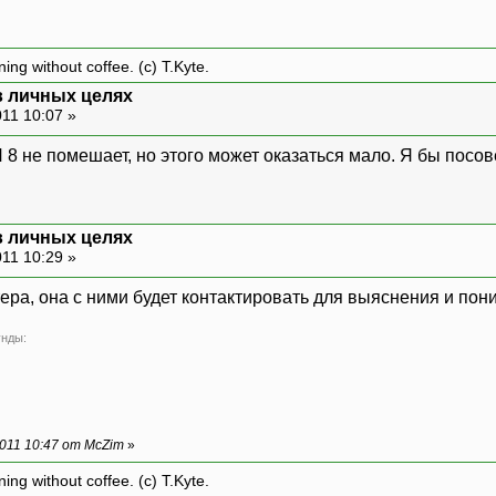
ing without coffee. (c) T.Kyte.
 в личных целях
11 10:07 »
 8 не помешает, но этого может оказаться мало. Я бы посове
 в личных целях
11 10:29 »
лтера, она с ними будет контактировать для выяснения и п
унды:
011 10:47 от McZim
»
ing without coffee. (c) T.Kyte.