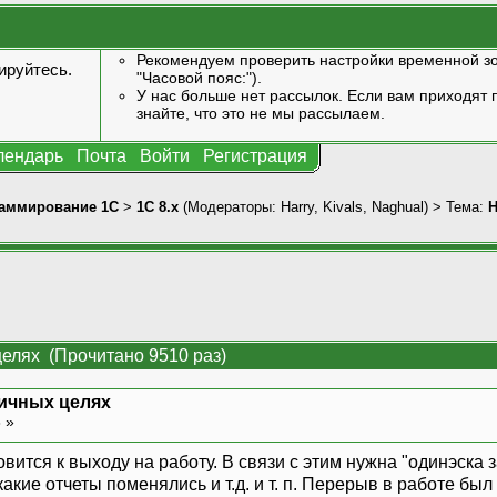
Рекомендуем проверить настройки временной зо
ируйтесь
.
"Часовой пояс:").
У нас больше нет рассылок. Если вам приходят п
знайте, что это не мы рассылаем.
лендарь
Почта
Войти
Регистрация
аммирование 1С
>
1С 8.x
(Модераторы:
Harry
,
Kivals
,
Naghual
) > Тема:
Н
целях (Прочитано 9510 раз)
личных целях
8 »
овится к выходу на работу. В связи с этим нужна "одинэска 
какие отчеты поменялись и т.д. и т. п. Перерыв в работе был