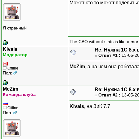
Может кто то может поделить
Я странный
The CBO without stats is like a morn
Kivals
Re: Нужна 1С 8.x
Модератор
«
Ответ #1 :
13-05-20
McZim
, а на чем она работал
Offline
Пол:
McZim
Re: Нужна 1С 8.x
Команда клуба
«
Ответ #2 :
13-05-20
Kivals
, на ЗиК 7.7
Offline
Пол: