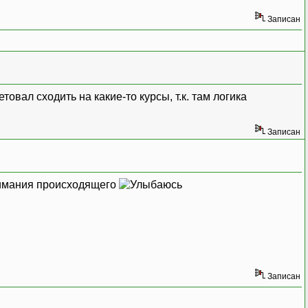
Записан
товал сходить на какие-то курсы, т.к. там логика
Записан
онимания происходящего
Записан