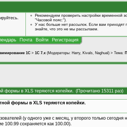
Рекомендуем проверить настройки временной зо
ируйтесь
.
"Часовой пояс:").
У нас больше нет рассылок. Если вам приходят п
знайте, что это не мы рассылаем.
лендарь
Почта
Войти
Регистрация
аммирование 1С
>
1С 7.x
(Модераторы:
Harry
,
Kivals
,
Naghual
) > Тема:
П
ой формы в XLS теряются копейки. (Прочитано 15311 раз)
тной формы в XLS теряются копейки.
зователей (у одного уже с месяц, у второго только сегодня
ие 100.99 сохраняется как 100.00).