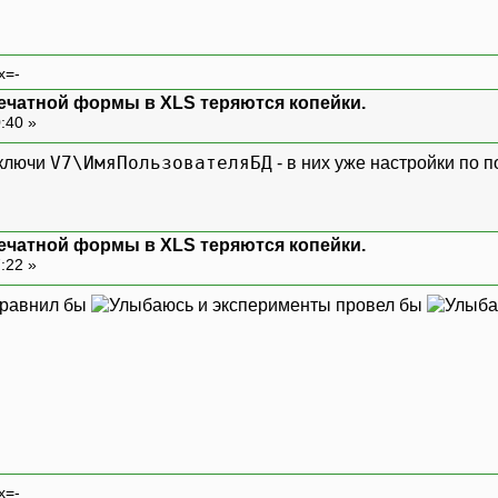
x=-
ечатной формы в XLS теряются копейки.
0:40 »
V7\ИмяПользователяБД
дключи
- в них уже настройки по 
ечатной формы в XLS теряются копейки.
7:22 »
сравнил бы
и эксперименты провел бы
x=-