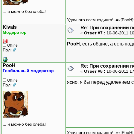
... и можно без хлеба!
Удачного всем кодинга! -=x[PooH]
Kivals
Re: При сохранении п
Модератор
«
Ответ #7 :
10-06-2011 1
PooH
, есть общие, а есть по
Offline
Пол:
PooH
Re: При сохранении п
Глобальный модератор
«
Ответ #8 :
10-06-2011 1
Offline
ясно, я бы перед удалением 
Пол:
... и можно без хлеба!
Удачного всем кодинга! -=x[PooH]