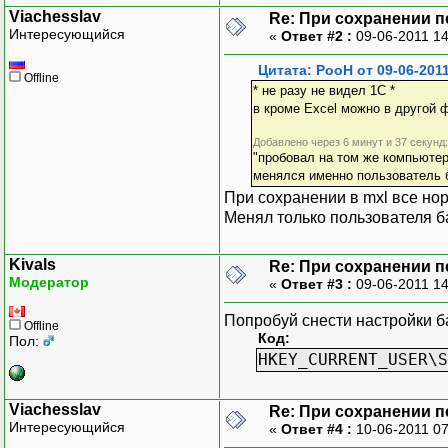
Viachesslav
Re: При сохранении п
Интересующийся
«
Ответ #2 :
09-06-2011 1
Цитата: PooH от 09-06-2011
Offline
* не разу не видел 1С *
в кроме Excel можно в другой ф
Добавлено через 6 минут и 37 секунд:
"пробовал на том же компьютер
менялся именно пользователь 
При сохранении в mxl все нор
Менял только пользователя б
Kivals
Re: При сохранении п
Модератор
«
Ответ #3 :
09-06-2011 1
Попробуй снести настройки б
Offline
Код:
Пол:
HKEY_CURRENT_USER\S
Viachesslav
Re: При сохранении п
Интересующийся
«
Ответ #4 :
10-06-2011 0