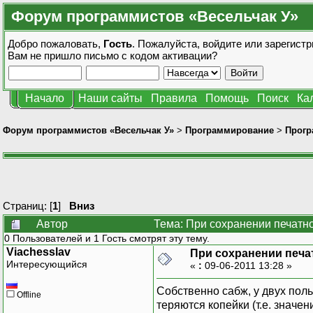
Форум программистов «Весельчак У»
Добро пожаловать,
Гость
. Пожалуйста,
войдите
или
зарегистр
Вам не пришло
письмо с кодом активации?
Начало
Наши сайты
Правила
Помощь
Поиск
Ка
Форум программистов «Весельчак У»
>
Программирование
>
Прогр
Страниц: [
1
]
Вниз
Автор
Тема: При сохранении печатн
0 Пользователей и 1 Гость смотрят эту тему.
Viachesslav
При сохранении печа
Интересующийся
«
:
09-06-2011 13:28 »
Собственно сабж, у двух поль
Offline
теряются копейки (т.е. значен