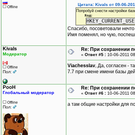
Цитата: Kivals от 09-06-201
Offline
Попробуй снести настройки баз
Код:
HKEY_CURRENT_USE
Спасибо, посоветовали нечто 
Имя поменял, но чую, поспеши
Kivals
Re: При сохранении п
Модератор
«
Ответ #5 :
10-06-2011 0
Viachesslav
, Да, согласен - 
Offline
7.7 при смене имени базы дей
Пол:
PooH
Re: При сохранении п
Глобальный модератор
«
Ответ #6 :
10-06-2011 0
Offline
а там общие настройки для п
Пол: