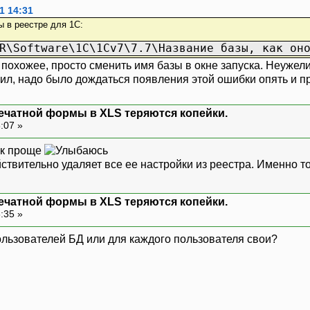
1 14:31
ы в реестре для 1С:
R\Software\1C\1Cv7\7.7\Название базы, как он
похожее, просто сменить имя базы в окне запуска. Неужели
л, надо было дождаться появления этой ошибки опять и про
ечатной формы в XLS теряются копейки.
8:07 »
так проще
ствительно удаляет все ее настройки из реестра. Именно тот
ечатной формы в XLS теряются копейки.
8:35 »
ользователей БД или для каждого пользователя свои?