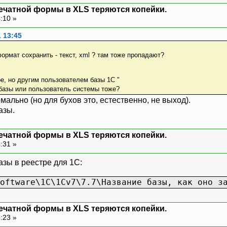
ечатной формы в XLS теряются копейки.
4:10 »
 13:45
ормат сохранить - текст, xml ? там тоже пропадают?
е, но другим пользователем базы 1С "
базы или пользователь системы тоже?
мально (но для бухов это, естественно, не выход).
азы.
ечатной формы в XLS теряются копейки.
4:31 »
азы в реестре для 1С:
oftware\1C\1Cv7\7.7\Название базы, как оно з
ечатной формы в XLS теряются копейки.
7:23 »