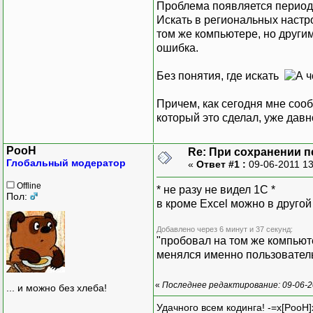
Проблема появляется периоди
Искать в региональных настро
том же компьютере, но другим
ошибка.
Без понятия, где искать
Причем, как сегодня мне сооб
который это сделал, уже давно
PooH
Re: При сохранении п
Глобальный модератор
«
Ответ #1 :
09-06-2011 1
Offline
* не разу не видел 1С *
Пол:
в кроме Excel можно в другой
Добавлено через 6 минут и 37 секунд:
"пробовал на том же компьют
менялся именно пользовател
«
Последнее редактирование: 09-06-2
... и можно без хлеба!
Удачного всем кодинга! -=x[PooH]