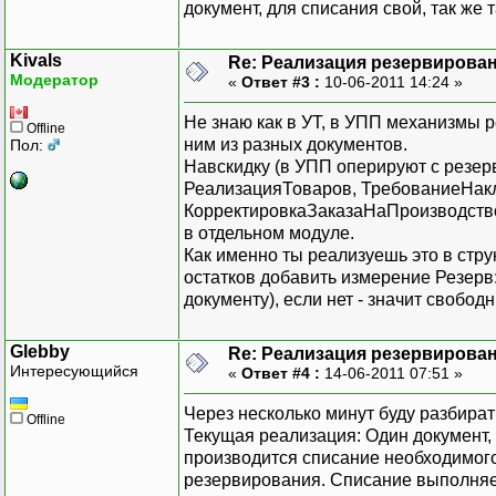
документ, для списания свой, так же 
Kivals
Re: Реализация резервирован
Модератор
«
Ответ #3 :
10-06-2011 14:24 »
Не знаю как в УТ, в УПП механизмы 
Offline
ним из разных документов.
Пол:
Навскидку (в УПП оперируют с резер
РеализацияТоваров, ТребованиеНак
КорректировкаЗаказаНаПроизводство,
в отдельном модуле.
Как именно ты реализуешь это в стру
остатков добавить измерение Резерв
документу), если нет - значит свобод
Glebby
Re: Реализация резервирован
Интересующийся
«
Ответ #4 :
14-06-2011 07:51 »
Через несколько минут буду разбират
Offline
Текущая реализация: Один документ, 
производится списание необходимого
резервирования. Списание выполняет