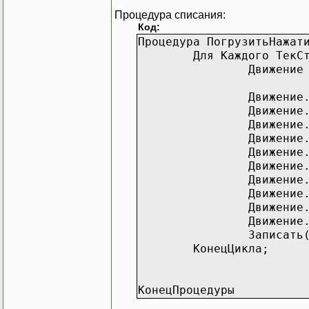
Движение
Процедура списания:
Движение
Код:
Движение
Процедура ПогрузитьНажат
Движение
Для Каждого ТекС
Движение
Движение
Движение
Движение
Движение
Движение
Движение
Движение
Движение
Записать
Движение
КонецЦикла;
Движение
Движение
КонецПроцедуры
Движение
Движение
Движение
Записать
КонецЦикла;
КонецПроцедуры