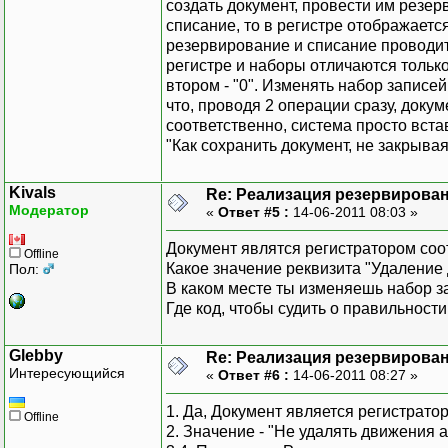
создать документ, провести им резер
списание, то в регистре отображаетс
резервирование и списание проводить
регистре и наборы отличаются только
втором - "0". Изменять набор записе
что, проводя 2 операции сразу, доку
соответственно, система просто вста
"Как сохранить документ, не закрыва
Kivals
Re: Реализация резервирован
Модератор
«
Ответ #5 :
14-06-2011 08:03 »
Документ являтся регистратором соо
Offline
Какое значение реквизита "Удаление
Пол:
В каком месте ты изменяешь набор з
Где код, чтобы судить о правильности,
Glebby
Re: Реализация резервирован
Интересующийся
«
Ответ #6 :
14-06-2011 08:27 »
1. Да, Документ является регистрато
Offline
2. Значение - "Не удалять движения 