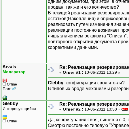
одним документом, при этом, в отчет
продан, так же и его количество?
В текущей реализации резервировани
остатков(Накопления) и оприходован
реализовать путем изменения значени
реализации постоянно возникает про
лишь значением реквизита "Списан". 
повторного открытия документа произ
корректными данными.
Kivals
Re: Реализация резервирован
Модератор
«
Ответ #1 :
10-06-2011 13:29 »
Glebby
, конфигурация своя что-ли?
Offline
В типовых вроде механизмы резервир
Пол:
Glebby
Re: Реализация резервирован
Интересующийся
«
Ответ #2 :
10-06-2011 13:58 »
Да, конфигурация своя, пишется с 0,
Offline
Смотрю постоянно типовую "Управлен