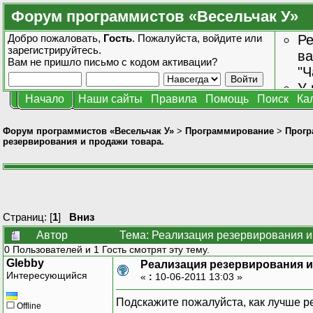
Форум программистов «Весельчак У»
Добро пожаловать,
Гость
. Пожалуйста,
войдите
или
Ре
зарегистрируйтесь
.
ва
Вам не пришло
письмо с кодом активации?
"Ч
У 
Начало
Наши сайты
Правила
Помощь
Поиск
Ка
от
зн
Форум программистов «Весельчак У»
>
Программирование
>
Прогр
резервирования и продажи товара.
Страниц: [
1
]
Вниз
Автор
Тема: Реализация резервирования и
0 Пользователей и 1 Гость смотрят эту тему.
Glebby
Реализация резервирования и
Интересующийся
«
:
10-06-2011 13:03 »
Подскажите пожалуйста, как лучше р
Offline