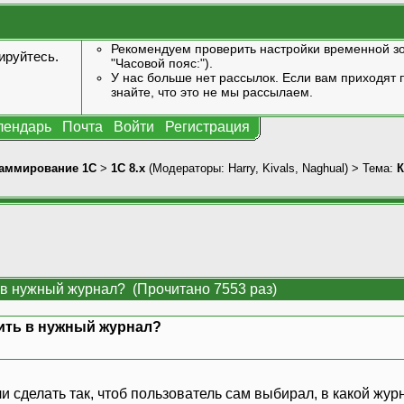
Рекомендуем проверить настройки временной зо
ируйтесь
.
"Часовой пояс:").
У нас больше нет рассылок. Если вам приходят п
знайте, что это не мы рассылаем.
лендарь
Почта
Войти
Регистрация
аммирование 1С
>
1С 8.x
(Модераторы:
Harry
,
Kivals
,
Naghual
) > Тема:
К
 в нужный журнал? (Прочитано 7553 раз)
ить в нужный журнал?
 сделать так, чтоб пользователь сам выбирал, в какой жур