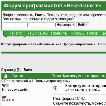
Форум программистов «Весельчак У»
Добро пожаловать,
Гость
. Пожалуйста,
войдите
или
зарегистр
Вам не пришло
письмо с кодом активации?
Начало
Наши сайты
Правила
Помощь
Поиск
Ка
Форум программистов «Весельчак У»
>
Программирование
>
Прогр
Страниц: [
1
]
Вниз
Автор
Тема: Как документ отправить
0 Пользователей и 1 Гость смотрят эту тему.
Will
Как документ отправ
Интересующийся
«
:
12-06-2011 16:30 »
Платформа 1С 8.1
Offline
Скажите пожалуйста, можно ли