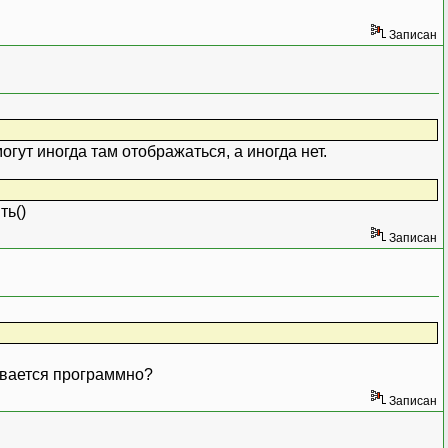
Записан
гут иногда там отображаться, а иногда нет.
ть()
Записан
сывается программно?
Записан