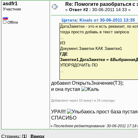
asdfr1
Re: Помогите разобраться с 
Участник
«
Ответ #2 :
30-06-2011 14:33 »
Цитата: Kivals от 30-06-2011 13:35
Offline
ДатаЗаметки - это и есть реквизит, по к
тогда просто добавь в текст запроса:
...
ИЗ
Документ.Заметки КАК Заметки1
ГДЕ
Заметки1.ДатаЗаметки = &ВыбраннаяД
УПОРЯДОЧИТЬ ПО
...
добавил ОткрытьЗначение(ТЗ);
и она пустая
Добавлено через 10 минут и 24 секунды:
УРА!!!!
прост база пустая 
СПАСИБО
«
Последнее редактирование: 30-06-2011 17:18 
Страниц: [
1
]
Вверх