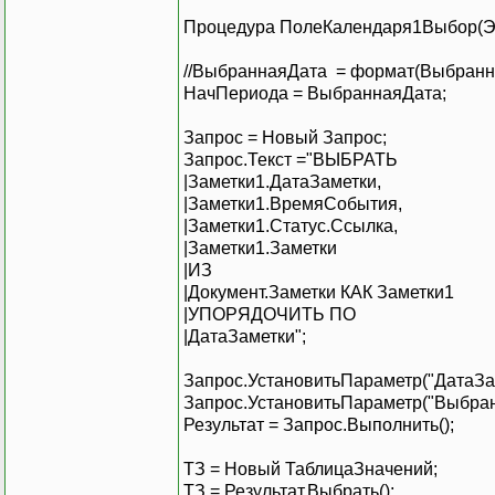
Процедура ПолеКалендаря1Выбор(Э
//ВыбраннаяДата = формат(Выбранна
НачПериода = ВыбраннаяДата;
Запрос = Новый Запрос;
Запрос.Текст ="ВЫБРАТЬ
|Заметки1.ДатаЗаметки,
|Заметки1.ВремяСобытия,
|Заметки1.Статус.Ссылка,
|Заметки1.Заметки
|ИЗ
|Документ.Заметки КАК Заметки1
|УПОРЯДОЧИТЬ ПО
|ДатаЗаметки";
Запрос.УстановитьПараметр("ДатаЗам
Запрос.УстановитьПараметр("Выбран
Результат = Запрос.Выполнить();
ТЗ = Новый ТаблицаЗначений;
ТЗ = Результат.Выбрать();