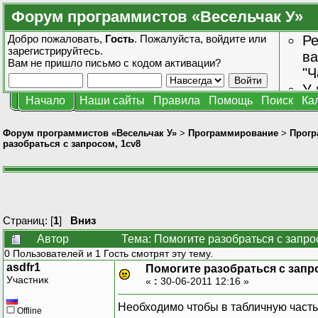
Форум программистов «Весельчак У»
Добро пожаловать,
Гость
. Пожалуйста,
войдите
или
Ре
зарегистрируйтесь
.
ва
Вам не пришло
письмо с кодом активации?
"Ч
У 
Начало
Наши сайты
Правила
Помощь
Поиск
Ка
от
зн
Форум программистов «Весельчак У»
>
Программирование
>
Прогр
разобраться с запросом, 1cv8
Страниц: [
1
]
Вниз
Автор
Тема: Помогите разобраться с запро
0 Пользователей и 1 Гость смотрят эту тему.
asdfr1
Помогите разобраться с запр
Участник
«
:
30-06-2011 12:16 »
Необходимо чтобы в табличную часть 
Offline