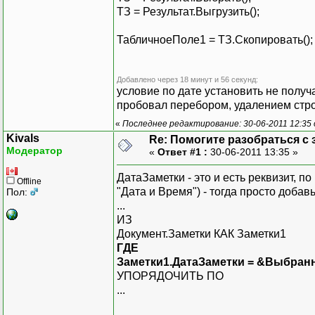
ТЗ = Результат.Выгрузить();
ТабличноеПоле1 = ТЗ.Скопировать();
Добавлено через 18 минут и 56 секунд:
условие по дате установить не получа
пробовал перебором, удалением стр
«
Последнее редактирование: 30-06-2011 12:35 
Kivals
Re: Помогите разобраться с 
Модератор
«
Ответ #1 :
30-06-2011 13:35 »
ДатаЗаметки - это и есть реквизит, п
Offline
"Дата и Время") - тогда просто добавь
Пол:
...
ИЗ
Документ.Заметки КАК Заметки1
ГДЕ
Заметки1.ДатаЗаметки = &Выбран
УПОРЯДОЧИТЬ ПО
...