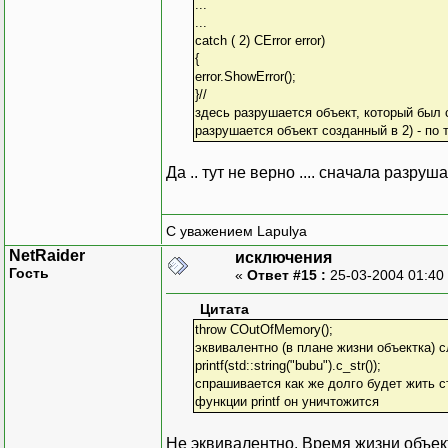
...
...
catch ( 2) CError error)
{
error.ShowError();
}//
здесь разрушается объект, который был 
разрушается объект созданный в 2) - по 
Да .. тут не верно .... сначала разруш
С уважением Lapulya
NetRaider
исключения
Гость
«
Ответ #15 :
25-03-2004 01:40
Цитата
throw COutOfMemory();
эквивалентно (в плане жизни объектка)
printf(std::string("bubu").c_str());
спрашивается как же долго будет жить ст
функции printf он уничтожится
Не эквивалентно. Время жизни объект