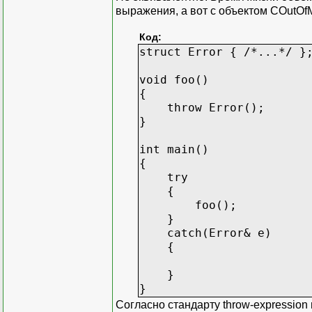
выражения, а вот с объектом COutOf
Код:
struct Error { /*...*/ }
void foo()
{
throw Error();
}
int main()
{
try
{
foo();
}
catch(Error& e)
{
}
}
Согласно стандарту throw-expression