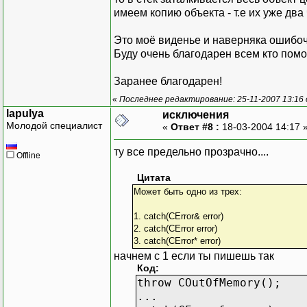
имеем копию объекта - т.е их уже два
Это моё виденье и наверняка ошибо
Буду очень благодарен всем кто помож
Заранее благодарен!
«
Последнее редактирование: 25-11-2007 13:16
lapulya
исключения
Молодой специалист
«
Ответ #8 :
18-03-2004 14:17 
ту все предельно прозрачно....
Offline
Цитата
Может быть одно из трех:
1. catch(CError& error)
2. catch(CError error)
3. catch(CError* error)
начнем c 1 если ты пишешь так
Код:
throw COutOfMemory();
...