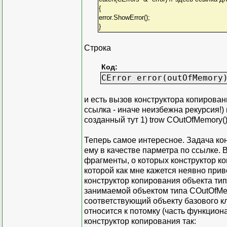
{
error.ShowError();
}
Строка
Код:
CError error(outOfMemory
и есть вызов конструктора копирован
ссылка - иначе неизбежна рекурсия!) 
созданный тут 1) trow COutOfMemory()
Теперь самое интересное. Задача ко
ему в качестве парметра по ссылке. В
фрагменты, о которых конструктор ко
которой как мне кажется неявно прив
конструктор копирования объекта тип
занимаемой объектом типа COutOfMemo
соответствующий объекту базового кл
относится к потомку (часть функцио
конструктор копирования так: