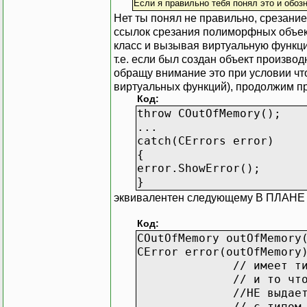
Если я правильно тебя понял это и обозн
}
Нет ты понял не правильно, срезание
ссылок срезания полиморфных объект
класс и вызывая виртуальную функци
т.е. если был создан объект произво
обращу внимание это при условии чт
виртуальных функций), продолжим про 
Код:
throw COutOfMemory();
...
catch(CErrors error)
{
error.ShowError();
}
эквивалентен следующему В ПЛАНЕ 
Код:
COutOfMemory outOfMemory
CError error(outOfMemory
// имеет тип CError 
// и то что функция 
//НЕ выдает, отсюда 
// с типом COutOfMem