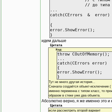
// до типа CError (и
...
catch(CErrors & error) /
// време
{
error.ShowError();
}
идем дальше
Цитата
Код:
throw COutOfMemory();
...
catch(CErrors error)
{
error.ShowError();
}
Тут не много другая история...
Сначала создаётся объект-исключение ( t
именно переменна с типом класс, то прои
образом в стеке уже два объекта.
Абсолютно верно, я же именно это и 
Цитата
если рассмотреть второй вариант