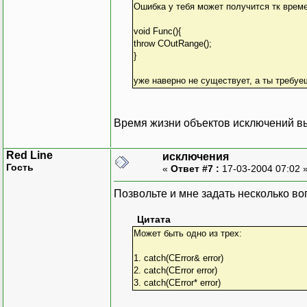
Ошибка у тебя может получится тк врем
void Func(){
throw COutRange();
}
уже наверно не существует, а ты требуе
Время жизни объектов исключений в
Red Line
исключения
Гость
«
Ответ #7 :
17-03-2004 07:02 
Позвольте и мне задать несколько воп
Цитата
Может быть одно из трех:
1. catch(CError& error)
2. catch(CError error)
3. catch(CError* error)