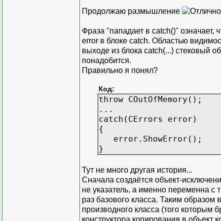
Продолжаю размышление
Фраза "пападает в catch()" означает
error в блоке catch. Областью видимос
выходе из блока catch(...) стековый 
понадобится.
Правильно я понял?
Код:
throw COutOfMemory();
...
catch(CErrors error)
{
error.ShowError();
}
Тут не много другая история...
Сначала создаётся объект-исключение 
не указатель, а именно переменна с т
раз базового класса. Таким образом 
производного класса (того которым бр
конструктора копирования в объект кот