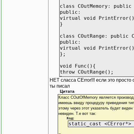
class COutMemory: public
public:
virtual void PrintError(
}
class COutRange: public 
public:
virtual void PrintError(
};
void Func(){
throw COutRange();
}
НЕТ сласса CError!!! если это просто 
ты писал
int main(){
Цитата
try{
Класс COutOfMemory является производны
Func();
имеешь ввиду процедуру приведения типа
}
этому через этот указатель будет виден
catch(CError& error){
невиден. Т.е вот так:
Код:
error.PrintError();
static_cast <CError*>
}
return 0;