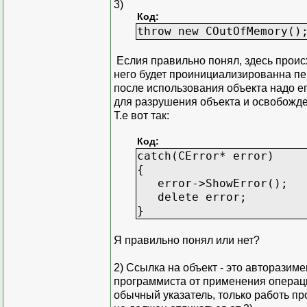
3)
Код:
throw new COutOfMemory()
Еслия правильно понял, здесь проис
него будет проинициализированна пере
после использования объекта надо его
для разрушения объекта и освобожд
Т.е вот так:
Код:
catch(CError* error)
{
error->ShowError();
delete error;
}
Я правильно понял или нет?
2) Ссылка на объект - это авторазим
программиста от применения операции
обычный указатель, только работь пр