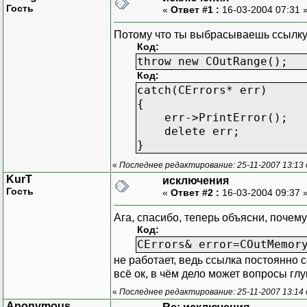
Func();
Гость
«
Ответ #1 :
16-03-2004 07:31 
}
catch(CError& er
Потому что ты выбрасываешь ссылку,
error.Pr
Код:
}
throw new COutRange();
return 0;
Код:
}
catch(CErrors* err)
{
err->PrintError();
delete err;
}
«
Последнее редактирование: 25-11-2007 13:13
KurT
исключения
Гость
«
Ответ #2 :
16-03-2004 09:37 
Ага, спасибо, теперь объясни, почему
Код:
CErrors& error=COutMemor
не работает, ведь ссылка постоянно с
всё ок, в чём дело может вопросы гл
«
Последнее редактирование: 25-11-2007 13:14
Anonymous