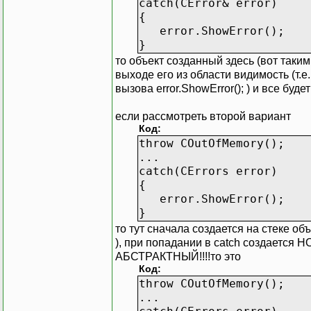
catch(CError& error)
{
error.ShowError();
}
то объект созданный здесь (вот таки
выходе его из области видимость (т
вызова error.ShowError(); ) и все буд
если рассмотреть второй вариант
Код:
throw COutOfMemory();
...
catch(CErrors error)
{
error.ShowError();
}
то тут сначала создается на стеке об
), при попадании в catch создается
АБСТРАКТНЫЙ!!!!то это
Код:
throw COutOfMemory();
...