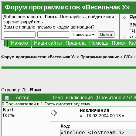
Форум программистов «Весельчак У»
Добро пожаловать,
Гость
. Пожалуйста,
войдите
или
Ре
зарегистрируйтесь
.
ва
Вам не пришло
письмо с кодом активации?
"Ч
У 
Начало
Наши сайты
Правила
Помощь
Поиск
Ка
от
зн
Форум программистов «Весельчак У»
>
Программирование
>
C/C++
Страниц: [
1
]
Вниз
Автор
Тема: исключения (Прочитано 22758
0 Пользователей и 1 Гость смотрят эту тему.
KurT
исключения
Гость
«
:
16-03-2004 00:13 »
Код:
#include <iostream.h>