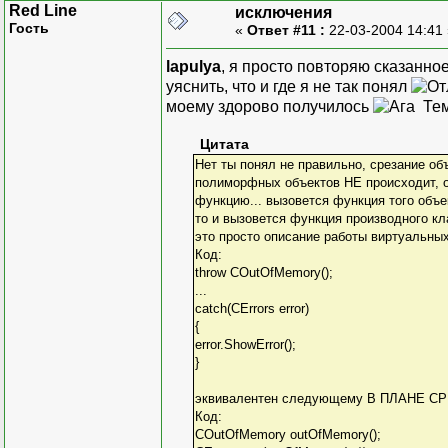
Red Line
исключения
Гость
«
Ответ #11 :
22-03-2004 14:41
lapulya
, я просто повторяю сказанно
уяснить, что и где я не так понял
моему здорово получилось
Тем
Цитата
Нет ты понял не правильно, срезание об
полиморфных объектов НЕ происходит, о
функцию... вызовется функция того объе
то и вызовется функция производного кл
это просто описание работы виртуальных 
Код:
throw COutOfMemory();
...
catch(CErrors error)
{
error.ShowError();
}
эквивалентен следующему В ПЛАНЕ СРЕ
Код:
COutOfMemory outOfMemory();