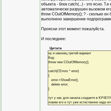
объекта - блок catch(...) - это ясно. Т
автоматически разрушен вызовом его 
throw COutOfMemory(); ? - сколько он 
выполнено завершение подпрограмм
Проясни этот момент пожалуйста.
И последнее:
Цитата
ну и наконец третий вариант
Код:
throw new COutOfMemory();
...
catch(CErrors * error)
{
error->ShowError();
delete error;
}
тут у нас для начала создаетя в КУЧЕ!
ловим его и тут уже естественно надо е