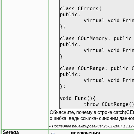
class CErrors{
public:
virtual void Pri
};
class COutMemory: public
public:
virtual void Pri
}
class COutRange: public 
public:
virtual void Pri
};
void Func(){
throw COutRange(
}
Объясните, почему в строке catch(CEr
ошибка, ведь ссылка- синоним данног
int main(){
«
Последнее редактирование: 25-11-2007 13:12
try{
Serega
исключения