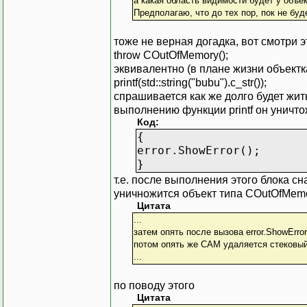
а какая область видимости будет у объек
Предполагаю, что до тех пор, пок не б
тоже не верная догадка, вот смотри э
throw COutOfMemory();
эквивалентно (в плане жизни объект
printf(std::string("bubu").c_str());
спрашивается как же долго будет жить 
выполнению функции printf он уничтож
Код:
{
error.ShowError();
}
т.е. после выполнения этого блока сн
уничножится объект типа COutOfMemor
Цитата
...
затем опять после вызова error.ShowErro
потом опять же САМ удаляется стековы
...
по поводу этого
Цитата