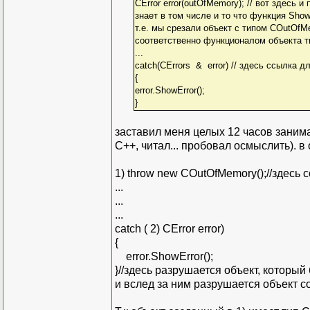
CError error(outOfMemory); // вот здесь и
знает в том числе и то что функция Show
т.е. мы срезали объект с типом COutOfM
соответственно функционалом объекта ти
...
catch(CErrors & error) // здесь ссылка 
{
error.ShowError();
}
заставил меня целых 12 часов зани
C++, читал... пробовал осмыслить). в
1) throw new COutOfMemory();//здесь 
...
...
...
catch ( 2) CError error)
{
error.ShowError();
}//здесь разрушается объект, который
и вслед за ним разрушается объект со