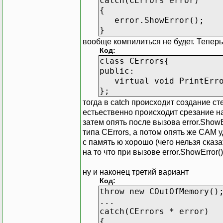
catch(CErrors error)
{
error.ShowError();
}
вообще компилиться не будет. Теперь
Код:
class CErrors{
public:
virtual void PrintErro
};
тогда в catch происходит создание ст
естьественно происходит срезание на
затем опять после вызова error.Show
типа CErrors, а потом опять же САМ 
с память ю хорошо (чего нельзя сказ
на то что при вызове error.ShowError
ну и наконец третий вариант
Код:
throw new COutOfMemory()
...
catch(CErrors * error)
{