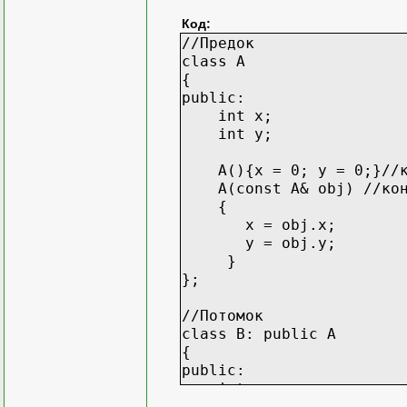
Код:
//Предок
class A
{
public:
int x;
int y;
A(){x = 0; y = 0;}//ко
A(const A& obj) //конст
{
x = obj.x;
y = obj.y;
}
};
//Потомок
class B: public A
{
public:
int z;
B(){z = 0;}