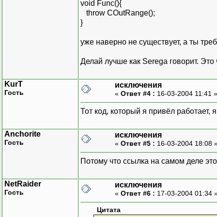
void Func(){
throw COutRange();
}
уже наверно не существует, а ты тре
Делай лучше как Serega говорит. Это 
KurT
исключения
Гость
«
Ответ #4 :
16-03-2004 11:41 
Тот код, который я привёл работает, 
Anchorite
исключения
Гость
«
Ответ #5 :
16-03-2004 18:08 
Потому что ссылка на самом деле э
NetRaider
исключения
Гость
«
Ответ #6 :
17-03-2004 01:34 
Цитата