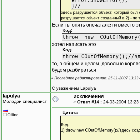
error.ShowError();
}//
здесь разрушается объект, который был 
разрушается объект созданный в 2) - по 
Если ты опять опечатался и вместо э
Код:
throw new COutOfMemory()
хотел написать это
Код:
throw COutOfMemory();//з
то, в общем и целом, довольно коряво,
будем разбираться
«
Последнее редактирование: 25-11-2007 13:33
С уважением Lapulya
lapulya
исключения
Молодой специалист
«
Ответ #14 :
24-03-2004 13:23
Цитата
Offline
Код:
1) throw new COutOfMemory();//здесь соз
...