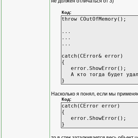
не должен отличаться от 3)
Код:
throw COutOfMemory();
...
...
...
catch(CError& error)
{
error.ShowError();
А кто тогда будет удал
}
Насколько я понял, если мы применяем
Код:
catch(CError error)
{
error.ShowError();
}
то в стек заталкивается весь объект 