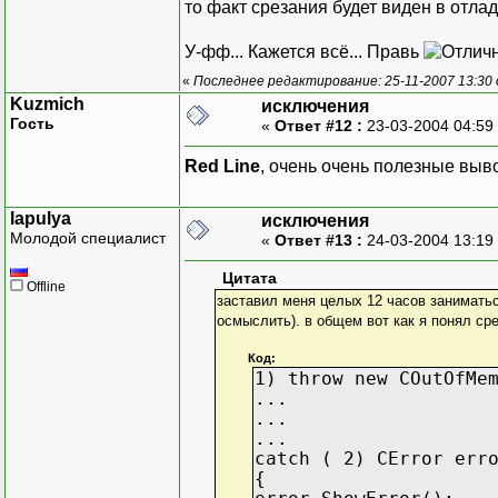
то факт срезания будет виден в отлад
};
У-фф... Кажется всё... Правь
«
Последнее редактирование: 25-11-2007 13:30
int _tmain(int argc, _TC
Kuzmich
исключения
{
Гость
«
Ответ #12 :
23-03-2004 04:59
B objB;//вызов к
Red Line
, очень очень полезные выв
//меняем значени
objB.x = 1;
lapulya
исключения
objB.y = 1;
Молодой специалист
«
Ответ #13 :
24-03-2004 13:19
objB.z = 1;//это
Цитата
A objA = objB; // Созда
Offline
заставил меня целых 12 часов занимать
//В данном сл
осмыслить). в общем вот как я понял сре
return 0;
}
Код:
1) throw new COutOfMe
...
...
...
catch ( 2) CError err
{