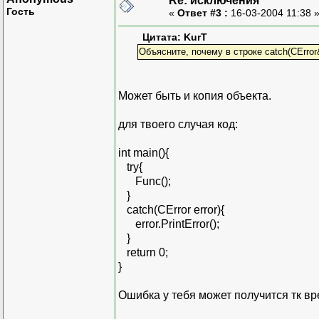
Re: исключения
Гость
«
Ответ #3 :
16-03-2004 11:38 
Цитата: KurT
Объясните, почему в строке catch(CError
Может быть и копия объекта.
для твоего случая код:
int main(){
try{
Func();
}
catch(CError error){
error.PrintError();
}
return 0;
}
Ошибка у тебя может получится тк в