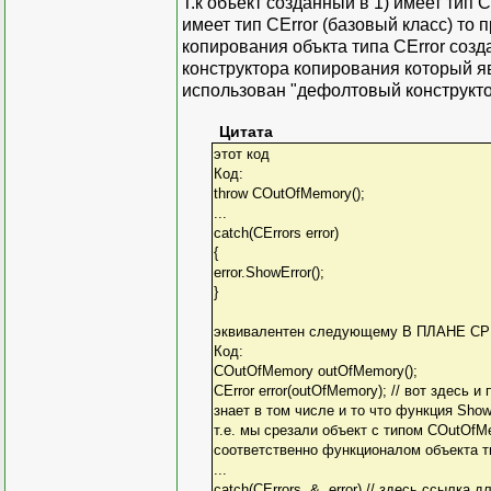
Т.к объект созданный в 1) имеет тип C
имеет тип CError (базовый класс) то
копирования объкта типа CError созд
конструктора копирования который я
использован "дефолтовый конструктор
Цитата
этот код
Код:
throw COutOfMemory();
...
catch(CErrors error)
{
error.ShowError();
}
эквивалентен следующему В ПЛАНЕ СРЕ
Код:
COutOfMemory outOfMemory();
CError error(outOfMemory); // вот здесь и
знает в том числе и то что функция Show
т.е. мы срезали объект с типом COutOfM
соответственно функционалом объекта ти
...
catch(CErrors & error) // здесь ссылка 