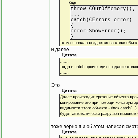
Код:
throw COutOfMemory();
...
catch(CErrors error)
{
error.ShowError();
}
то тут сначала создается на стеке объект
и далее
Цитата
.......
тогда в catch происходит создание стеко
.......
Это
Цитата
Далее происходит срезание объекта произ
копирование его при помощи конструктора
видимости этого объекта - блок catch(...)
будет автоматически разрушен вызовом 
тоже верно я и об этом написал смот
Цитата