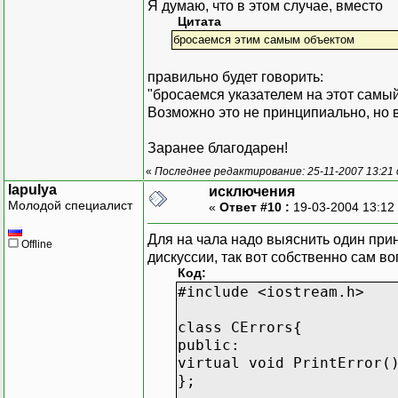
Я думаю, что в этом случае, вместо
Цитата
бросаемся этим самым объектом
правильно будет говорить:
"бросаемся указателем на этот самый
Возможно это не принципиально, но в
Заранее благодарен!
«
Последнее редактирование: 25-11-2007 13:21
lapulya
исключения
Молодой специалист
«
Ответ #10 :
19-03-2004 13:12
Для на чала надо выяснить один при
Offline
дискуссии, так вот собственно сам в
Код:
#include <iostream.h>
class CErrors{
public:
virtual void PrintError(
};