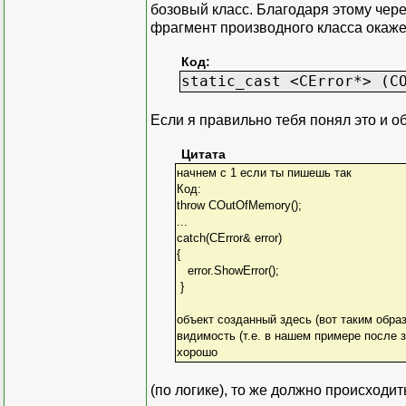
бозовый класс. Благодаря этому через
фрагмент производного класса окажетс
Код:
static_cast <CError*> (C
Если я правильно тебя понял это и об
Цитата
начнем c 1 если ты пишешь так
Код:
throw COutOfMemory();
...
catch(CError& error)
{
error.ShowError();
}
объект созданный здесь (вот таким обра
видимость (т.е. в нашем примере после з
хорошо
(по логике), то же должно происходит