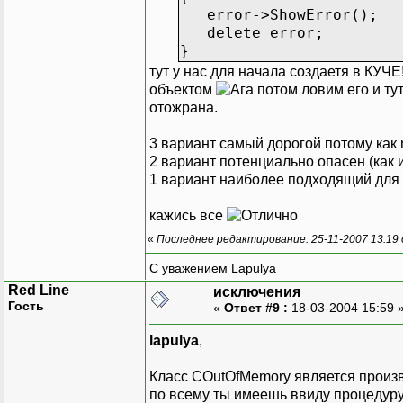
error->ShowError();
delete error;
}
тут у нас для начала создаетя в КУЧ
объектом
потом ловим его и ту
отожрана.
3 вариант самый дорогой потому как 
2 вариант потенциально опасен (как 
1 вариант наиболее подходящий для 
кажись все
«
Последнее редактирование: 25-11-2007 13:19
С уважением Lapulya
Red Line
исключения
Гость
«
Ответ #9 :
18-03-2004 15:59 
lapulya
,
Класс COutOfMemory является произво
по всему ты имеешь ввиду процедуру 