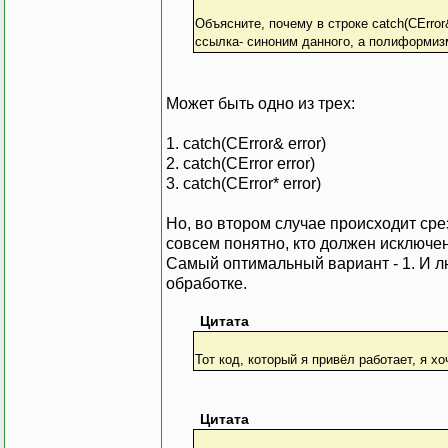
Объясните, почему в строке catch(CError
ссылка- синоним данного, а полиформиз
Может быть одно из трех:
1. catch(CError& error)
2. catch(CError error)
3. catch(CError* error)
Но, во втором случае происходит ср
совсем понятно, кто должен исключен
Самый оптимальный вариант - 1. И л
обработке.
Цитата
Тот код, который я привёл работает, я х
Цитата