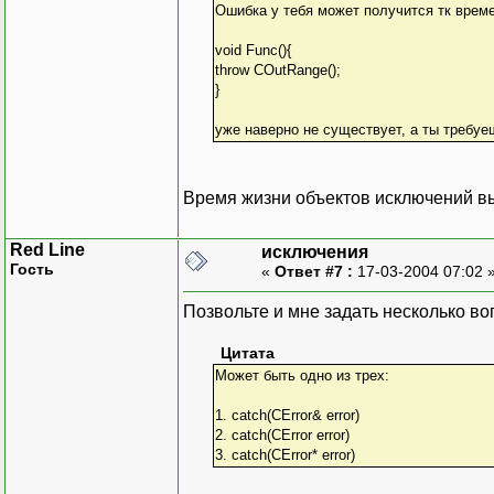
Ошибка у тебя может получится тк врем
void Func(){
throw COutRange();
}
уже наверно не существует, а ты требуе
Время жизни объектов исключений в
Red Line
исключения
Гость
«
Ответ #7 :
17-03-2004 07:02 
Позвольте и мне задать несколько воп
Цитата
Может быть одно из трех:
1. catch(CError& error)
2. catch(CError error)
3. catch(CError* error)