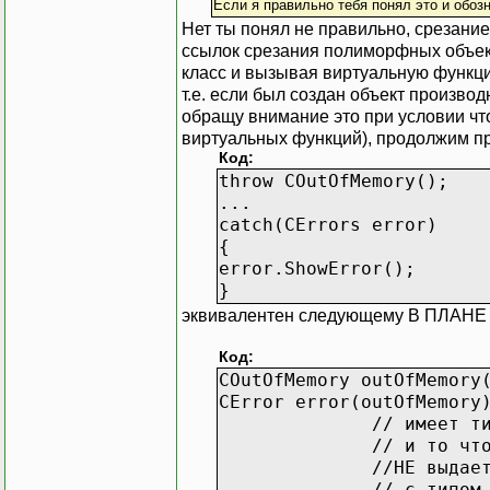
Если я правильно тебя понял это и обозн
}
Нет ты понял не правильно, срезание
ссылок срезания полиморфных объект
класс и вызывая виртуальную функци
т.е. если был создан объект произво
обращу внимание это при условии чт
виртуальных функций), продолжим про 
Код:
throw COutOfMemory();
...
catch(CErrors error)
{
error.ShowError();
}
эквивалентен следующему В ПЛАНЕ 
Код:
COutOfMemory outOfMemory
CError error(outOfMemory
// имеет тип CError 
// и то что функция 
//НЕ выдает, отсюда 
// с типом COutOfMem