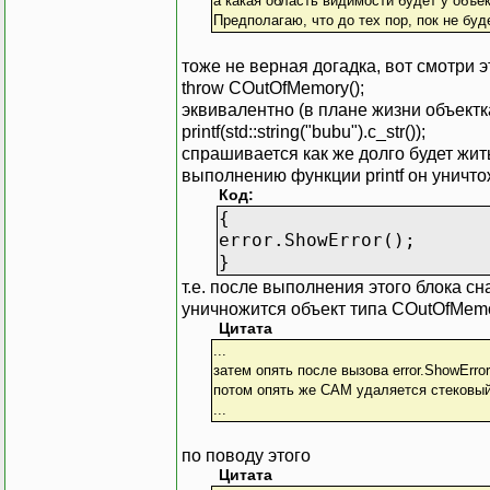
а какая область видимости будет у объек
Предполагаю, что до тех пор, пок не б
тоже не верная догадка, вот смотри э
throw COutOfMemory();
эквивалентно (в плане жизни объект
printf(std::string("bubu").c_str());
спрашивается как же долго будет жить 
выполнению функции printf он уничтож
Код:
{
error.ShowError();
}
т.е. после выполнения этого блока сн
уничножится объект типа COutOfMemor
Цитата
...
затем опять после вызова error.ShowErro
потом опять же САМ удаляется стековы
...
по поводу этого
Цитата