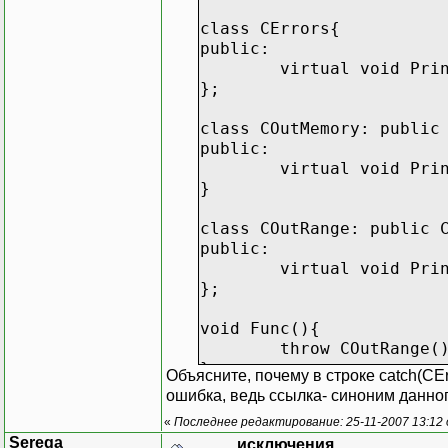
class CErrors{
public:
virtual void Pri
};
class COutMemory: public
public:
virtual void Pri
}
class COutRange: public 
public:
virtual void Pri
};
void Func(){
throw COutRange(
}
Объясните, почему в строке catch(CEr
ошибка, ведь ссылка- синоним данног
int main(){
«
Последнее редактирование: 25-11-2007 13:12
try{
Serega
исключения