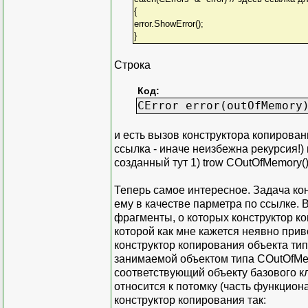
{
error.ShowError();
}
Строка
Код:
CError error(outOfMemory
и есть вызов конструктора копирован
ссылка - иначе неизбежна рекурсия!) 
созданный тут 1) trow COutOfMemory()
Теперь самое интересное. Задача ко
ему в качестве парметра по ссылке. В
фрагменты, о которых конструктор ко
которой как мне кажется неявно прив
конструктор копирования объекта тип
занимаемой объектом типа COutOfMemo
соответствующий объекту базового кл
относится к потомку (часть функцио
конструктор копирования так: