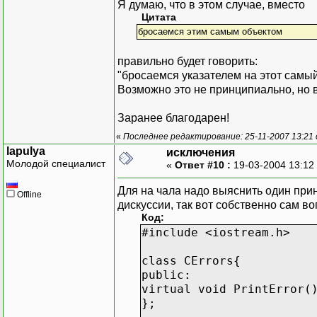
Я думаю, что в этом случае, вместо
Цитата
бросаемся этим самым объектом
правильно будет говорить:
"бросаемся указателем на этот самый
Возможно это не принципиально, но в
Заранее благодарен!
«
Последнее редактирование: 25-11-2007 13:21
lapulya
исключения
Молодой специалист
«
Ответ #10 :
19-03-2004 13:12
Для на чала надо выяснить один при
Offline
дискуссии, так вот собственно сам в
Код:
#include <iostream.h>
class CErrors{
public:
virtual void PrintError(
};