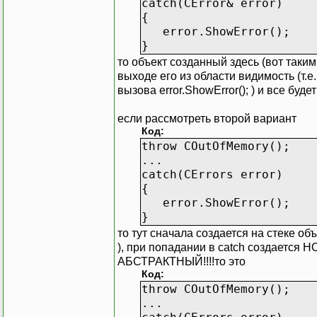
catch(CError& error)
{
error.ShowError();
}
то объект созданный здесь (вот таки
выходе его из области видимость (т
вызова error.ShowError(); ) и все буд
если рассмотреть второй вариант
Код:
throw COutOfMemory();
...
catch(CErrors error)
{
error.ShowError();
}
то тут сначала создается на стеке об
), при попадании в catch создается
АБСТРАКТНЫЙ!!!!то это
Код:
throw COutOfMemory();
...