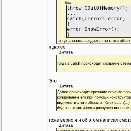
Код:
throw COutOfMemory();
...
catch(CErrors error)
{
error.ShowError();
}
то тут сначала создается на стеке объект
и далее
Цитата
.......
тогда в catch происходит создание стеко
.......
Это
Цитата
Далее происходит срезание объекта произ
копирование его при помощи конструктора
видимости этого объекта - блок catch(...)
будет автоматически разрушен вызовом 
тоже верно я и об этом написал смот
Цитата