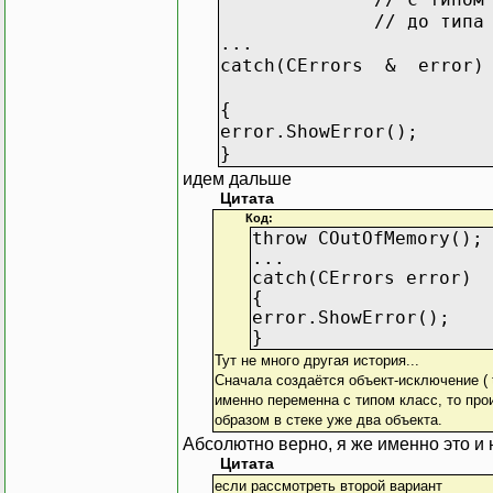
// до типа CError (и
...
catch(CErrors & error) /
// време
{
error.ShowError();
}
идем дальше
Цитата
Код:
throw COutOfMemory();
...
catch(CErrors error)
{
error.ShowError();
}
Тут не много другая история...
Сначала создаётся объект-исключение ( t
именно переменна с типом класс, то прои
образом в стеке уже два объекта.
Абсолютно верно, я же именно это и 
Цитата
если рассмотреть второй вариант