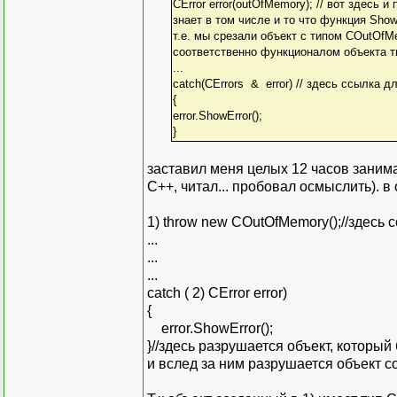
CError error(outOfMemory); // вот здесь и
знает в том числе и то что функция Show
т.е. мы срезали объект с типом COutOfM
соответственно функционалом объекта ти
...
catch(CErrors & error) // здесь ссылка 
{
error.ShowError();
}
заставил меня целых 12 часов зани
C++, читал... пробовал осмыслить). в
1) throw new COutOfMemory();//здесь 
...
...
...
catch ( 2) CError error)
{
error.ShowError();
}//здесь разрушается объект, который
и вслед за ним разрушается объект со