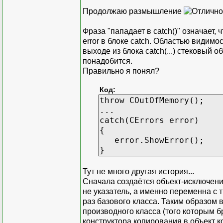
Продолжаю размышление
Фраза "пападает в catch()" означает
error в блоке catch. Областью видимос
выходе из блока catch(...) стековый 
понадобится.
Правильно я понял?
Код:
throw COutOfMemory();
...
catch(CErrors error)
{
error.ShowError();
}
Тут не много другая история...
Сначала создаётся объект-исключение 
не указатель, а именно переменна с т
раз базового класса. Таким образом 
производного класса (того которым бр
конструктора копирования в объект кот