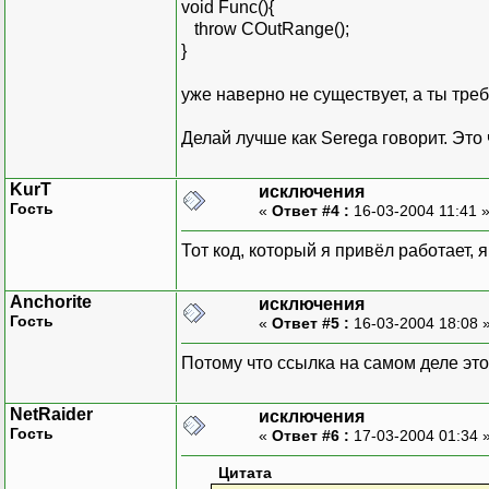
void Func(){
throw COutRange();
}
уже наверно не существует, а ты тре
Делай лучше как Serega говорит. Это 
KurT
исключения
Гость
«
Ответ #4 :
16-03-2004 11:41 
Тот код, который я привёл работает, 
Anchorite
исключения
Гость
«
Ответ #5 :
16-03-2004 18:08 
Потому что ссылка на самом деле э
NetRaider
исключения
Гость
«
Ответ #6 :
17-03-2004 01:34 
Цитата