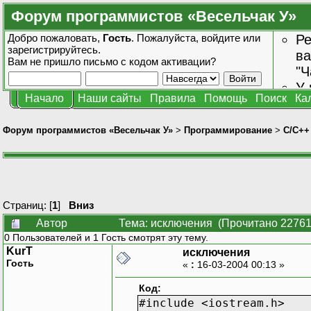
Форум программистов «Весельчак У»
Добро пожаловать,
Гость
. Пожалуйста,
войдите
или
Ре
зарегистрируйтесь
.
ва
Вам не пришло
письмо с кодом активации?
"Ч
У 
Начало
Наши сайты
Правила
Помощь
Поиск
Ка
от
зн
Форум программистов «Весельчак У»
>
Программирование
>
C/C++
Страниц: [
1
]
Вниз
Автор
Тема: исключения (Прочитано 22761
0 Пользователей и 1 Гость смотрят эту тему.
KurT
исключения
Гость
«
:
16-03-2004 00:13 »
Код:
#include <iostream.h>