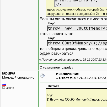
error.ShowError();
}//
здесь разрушается объект, который был 
разрушается объект созданный в 2) - по 
Если ты опять опечатался и вместо э
Код:
throw new COutOfMemory()
хотел написать это
Код:
throw COutOfMemory();//з
то, в общем и целом, довольно коряво,
будем разбираться
«
Последнее редактирование: 25-11-2007 13:33
С уважением Lapulya
lapulya
исключения
Молодой специалист
«
Ответ #14 :
24-03-2004 13:23
Цитата
Offline
Код:
1) throw new COutOfMemory();//здесь соз
...