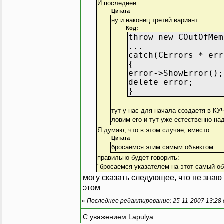
И последнее:
Цитата
ну и наконец третий вариант
Код:
throw new COutOfMem
...
catch(CErrors * err
{
error->ShowError();
delete error;
}
тут у нас для начала создаетя в К
ловим его и тут уже естественно на
Я думаю, что в этом случае, вместо
Цитата
бросаемся этим самым объектом
правильно будет говорить:
"бросаемся указателем на этот самый об
могу сказать следующее, что не знаю
этом
«
Последнее редактирование: 25-11-2007 13:28
С уважением Lapulya