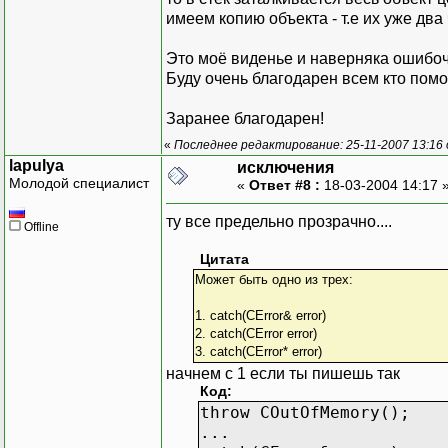
имеем копию объекта - т.е их уже два
Это моё виденье и наверняка ошибо
Буду очень благодарен всем кто помож
Заранее благодарен!
«
Последнее редактирование: 25-11-2007 13:16
lapulya
исключения
Молодой специалист
«
Ответ #8 :
18-03-2004 14:17 
ту все предельно прозрачно....
Offline
Цитата
Может быть одно из трех:
1. catch(CError& error)
2. catch(CError error)
3. catch(CError* error)
начнем c 1 если ты пишешь так
Код:
throw COutOfMemory();
...