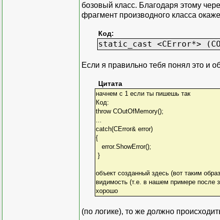
бозовый класс. Благодаря этому через
фрагмент производного класса окажетс
Код:
static_cast <CError*> (C
Если я правильно тебя понял это и об
Цитата
начнем c 1 если ты пишешь так
Код:
throw COutOfMemory();
...
catch(CError& error)
{
error.ShowError();
}
объект созданный здесь (вот таким обра
видимость (т.е. в нашем примере после з
хорошо
(по логике), то же должно происходит