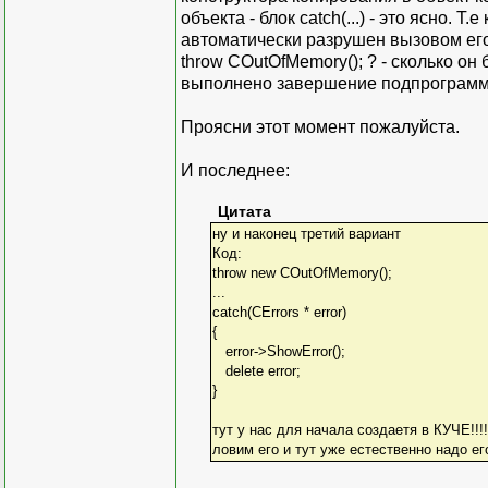
объекта - блок catch(...) - это ясно. Т
автоматически разрушен вызовом его 
throw COutOfMemory(); ? - сколько он 
выполнено завершение подпрограмм
Проясни этот момент пожалуйста.
И последнее:
Цитата
ну и наконец третий вариант
Код:
throw new COutOfMemory();
...
catch(CErrors * error)
{
error->ShowError();
delete error;
}
тут у нас для начала создаетя в КУЧЕ!
ловим его и тут уже естественно надо е