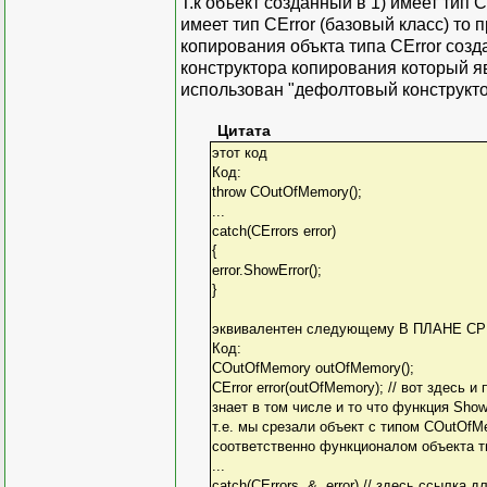
Т.к объект созданный в 1) имеет тип C
имеет тип CError (базовый класс) то
копирования объкта типа CError созд
конструктора копирования который я
использован "дефолтовый конструктор
Цитата
этот код
Код:
throw COutOfMemory();
...
catch(CErrors error)
{
error.ShowError();
}
эквивалентен следующему В ПЛАНЕ СРЕ
Код:
COutOfMemory outOfMemory();
CError error(outOfMemory); // вот здесь и
знает в том числе и то что функция Show
т.е. мы срезали объект с типом COutOfM
соответственно функционалом объекта ти
...
catch(CErrors & error) // здесь ссылка 