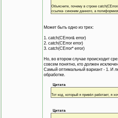
Объясните, почему в строке catch(CError
ссылка- синоним данного, а полиформиз
Может быть одно из трех:
1. catch(CError& error)
2. catch(CError error)
3. catch(CError* error)
Но, во втором случае происходит ср
совсем понятно, кто должен исключен
Самый оптимальный вариант - 1. И л
обработке.
Цитата
Тот код, который я привёл работает, я х
Цитата