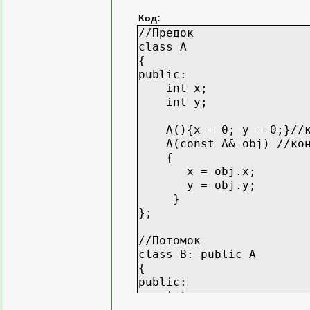
Код:
//Предок
class A
{
public:
int x;
int y;
A(){x = 0; y = 0;}//ко
A(const A& obj) //конст
{
x = obj.x;
y = obj.y;
}
};
//Потомок
class B: public A
{
public:
int z;
B(){z = 0;}