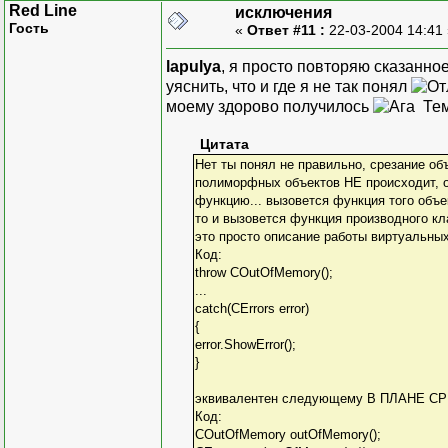
Red Line
исключения
Гость
«
Ответ #11 :
22-03-2004 14:41
lapulya
, я просто повторяю сказанно
уяснить, что и где я не так понял
моему здорово получилось
Тем
Цитата
Нет ты понял не правильно, срезание об
полиморфных объектов НЕ происходит, о
функцию... вызовется функция того объе
то и вызовется функция производного кл
это просто описание работы виртуальных 
Код:
throw COutOfMemory();
...
catch(CErrors error)
{
error.ShowError();
}
эквивалентен следующему В ПЛАНЕ СРЕ
Код:
COutOfMemory outOfMemory();