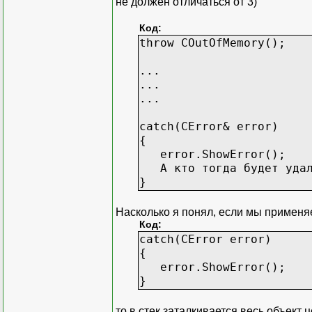
не должен отличаться от 3)
Код:
throw COutOfMemory();
...
...
...
catch(CError& error)
{
error.ShowError();
А кто тогда будет удал
}
Насколько я понял, если мы применяем
Код:
catch(CError error)
{
error.ShowError();
}
то в стек заталкивается весь объект 