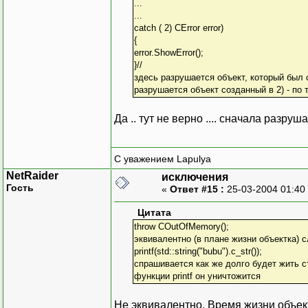
...
...
catch ( 2) CError error)
{
error.ShowError();
}//
здесь разрушается объект, который был 
разрушается объект созданный в 2) - по 
Да .. тут не верно .... сначала разруш
С уважением Lapulya
NetRaider
исключения
Гость
«
Ответ #15 :
25-03-2004 01:40
Цитата
throw COutOfMemory();
эквивалентно (в плане жизни объектка)
printf(std::string("bubu").c_str());
спрашивается как же долго будет жить ст
функции printf он уничтожится
Не эквивалентно. Время жизни объект