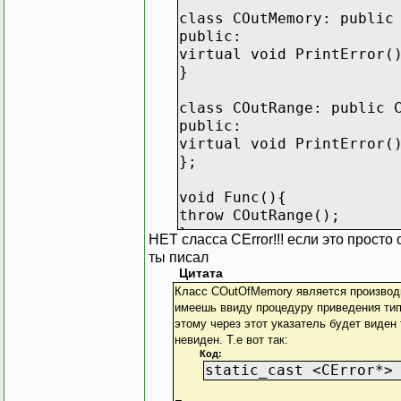
class COutMemory: public
public:
virtual void PrintError(
}
class COutRange: public 
public:
virtual void PrintError(
};
void Func(){
throw COutRange();
}
НЕТ сласса CError!!! если это просто 
ты писал
int main(){
Цитата
try{
Класс COutOfMemory является производны
Func();
имеешь ввиду процедуру приведения типа
}
этому через этот указатель будет виден
catch(CError& error){
невиден. Т.е вот так:
Код:
error.PrintError();
static_cast <CError*>
}
return 0;