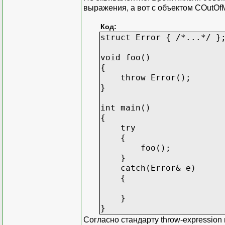
выражения, а вот с объектом COutOf
Код:
struct Error { /*...*/ }
void foo()
{
throw Error();
}
int main()
{
try
{
foo();
}
catch(Error& e)
{
}
}
Согласно стандарту throw-expression