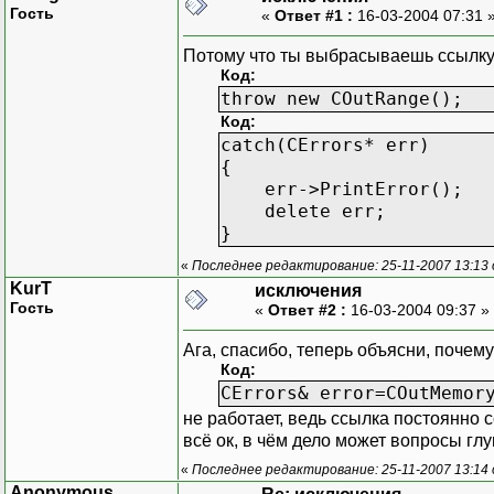
Func();
Гость
«
Ответ #1 :
16-03-2004 07:31 
}
catch(CError& er
Потому что ты выбрасываешь ссылку,
error.Pr
Код:
}
throw new COutRange();
return 0;
Код:
}
catch(CErrors* err)
{
err->PrintError();
delete err;
}
«
Последнее редактирование: 25-11-2007 13:13
KurT
исключения
Гость
«
Ответ #2 :
16-03-2004 09:37 »
Ага, спасибо, теперь объясни, почему
Код:
CErrors& error=COutMemor
не работает, ведь ссылка постоянно с
всё ок, в чём дело может вопросы гл
«
Последнее редактирование: 25-11-2007 13:14
Anonymous