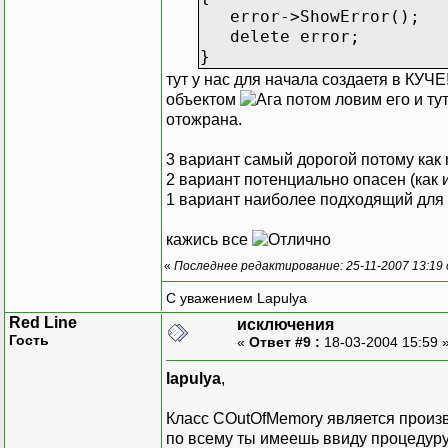
error->ShowError();
delete error;
}
тут у нас для начала создаетя в КУЧ
объектом
потом ловим его и ту
отожрана.
3 вариант самый дорогой потому как 
2 вариант потенциально опасен (как 
1 вариант наиболее подходящий для 
кажись все
«
Последнее редактирование: 25-11-2007 13:19
С уважением Lapulya
Red Line
исключения
Гость
«
Ответ #9 :
18-03-2004 15:59 
lapulya
,
Класс COutOfMemory является произво
по всему ты имеешь ввиду процедуру 