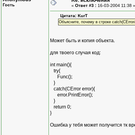
Re: исключения
Гость
«
Ответ #3 :
16-03-2004 11:38 
Цитата: KurT
Объясните, почему в строке catch(CError
Может быть и копия объекта.
для твоего случая код:
int main(){
try{
Func();
}
catch(CError error){
error.PrintError();
}
return 0;
}
Ошибка у тебя может получится тк в