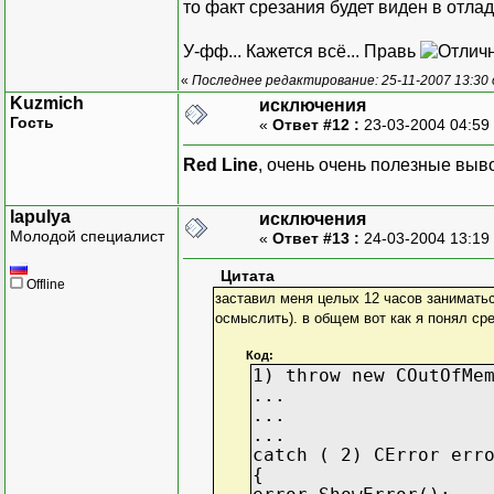
то факт срезания будет виден в отлад
};
У-фф... Кажется всё... Правь
«
Последнее редактирование: 25-11-2007 13:30
int _tmain(int argc, _TC
Kuzmich
исключения
{
Гость
«
Ответ #12 :
23-03-2004 04:59
B objB;//вызов к
Red Line
, очень очень полезные выв
//меняем значени
objB.x = 1;
lapulya
исключения
objB.y = 1;
Молодой специалист
«
Ответ #13 :
24-03-2004 13:19
objB.z = 1;//это
Цитата
A objA = objB; // Созда
Offline
заставил меня целых 12 часов занимать
//В данном сл
осмыслить). в общем вот как я понял сре
return 0;
}
Код:
1) throw new COutOfMe
...
...
...
catch ( 2) CError err
{