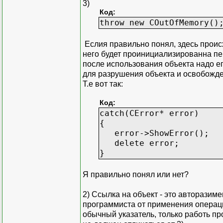
3)
Код:
throw new COutOfMemory()
Еслия правильно понял, здесь проис
него будет проинициализированна пере
после использования объекта надо его
для разрушения объекта и освобожд
Т.е вот так:
Код:
catch(CError* error)
{
error->ShowError();
delete error;
}
Я правильно понял или нет?
2) Ссылка на объект - это авторазим
программиста от применения операции
обычный указатель, только работь пр