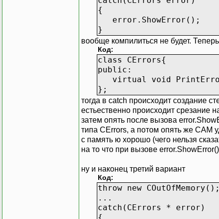
catch(CErrors error)
{
error.ShowError();
}
вообще компилиться не будет. Теперь
Код:
class CErrors{
public:
virtual void PrintErro
};
тогда в catch происходит создание ст
естьественно происходит срезание на
затем опять после вызова error.Show
типа CErrors, а потом опять же САМ 
с память ю хорошо (чего нельзя сказ
на то что при вызове error.ShowError
ну и наконец третий вариант
Код:
throw new COutOfMemory()
...
catch(CErrors * error)
{