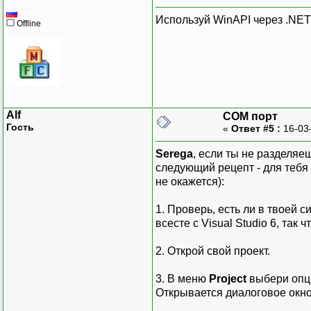
Используй WinAPI через .NET
Offline
Alf
COM порт
Гость
«
Ответ #5 :
16-03
Serega
, если ты не разделяе
следующий рецепт - для тебя
не окажется):
1. Проверь, есть ли в твоей 
всесте с Visual Studio 6, так
2. Открой свой проект.
3. В меню
Project
выбери оп
Открывается диалоговое окн