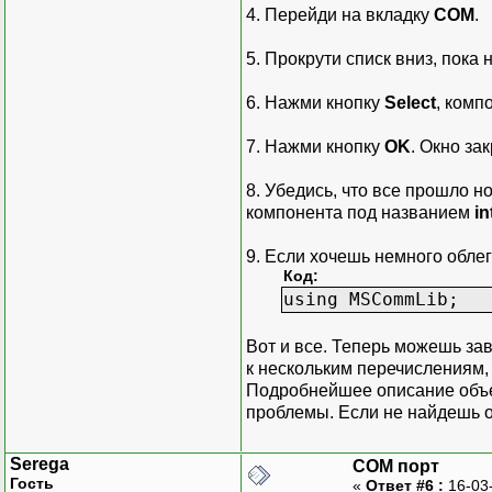
4. Перейди на вкладку
COM
.
5. Прокрути списк вниз, пока
6. Нажми кнопку
Select
, комп
7. Нажми кнопку
OK
. Окно за
8. Убедись, что все прошло 
компонента под названием
i
9. Если хочешь немного облег
Код:
using MSCommLib;
Вот и все. Теперь можешь з
к нескольким перечислениям,
Подробнейшее описание объек
проблемы. Если не найдешь оп
Serega
COM порт
Гость
«
Ответ #6 :
16-03