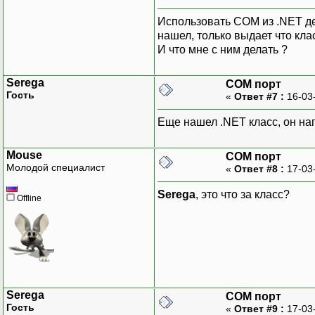
Использовать COM из .NET д
нашел, только выдает что кл
И что мне с ним делать ?
Serega
COM порт
Гость
«
Ответ #7 :
16-03
Еще нашел .NET класс, он на
Mouse
COM порт
Молодой специалист
«
Ответ #8 :
17-03
Serega
, это что за класс?
Offline
Serega
COM порт
Гость
«
Ответ #9 :
17-03