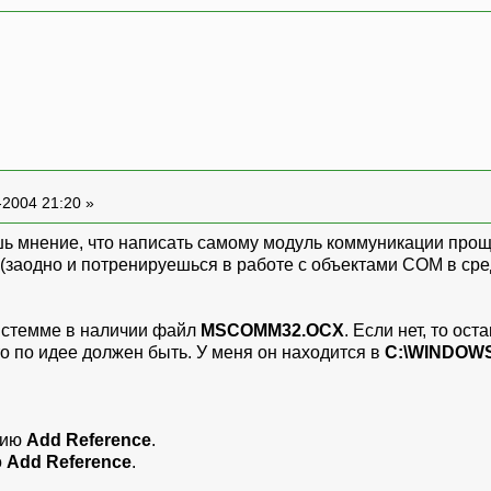
-2004 21:20 »
шь мнение, что написать самому модуль коммуникации прощ
 (заодно и потренируешься в работе с объектами COM в сре
системме в наличии файл
MSCOMM32.OCX
. Если нет, то ост
 что по идее должен быть. У меня он находится в
C:\WINDOWS
цию
Add Reference
.
о
Add Reference
.