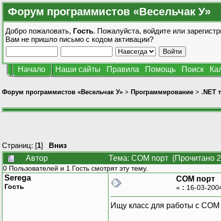
Форум программистов «Весельчак У»
Добро пожаловать,
Гость
. Пожалуйста,
войдите
или
зарегистр
Вам не пришло
письмо с кодом активации?
Начало
Наши сайты
Правила
Помощь
Поиск
Ка
Форум программистов «Весельчак У»
>
Программирование
>
.NET 
Страниц: [
1
]
Вниз
Автор
Тема: COM порт (Прочитано 2
0 Пользователей и 1 Гость смотрят эту тему.
Serega
COM порт
Гость
«
:
16-03-200
Ищу класс для работы с COM 