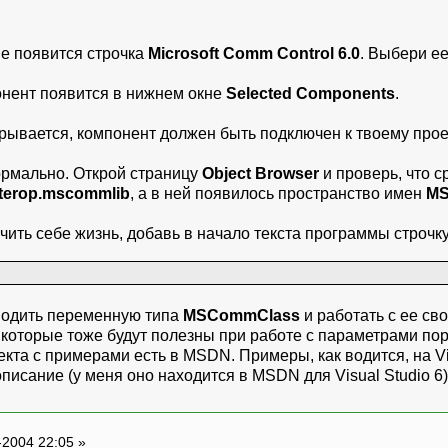
 не появится строчка
Microsoft Comm Control 6.0
. Выбери ее
онент появится в нижнем окне
Selected Components
.
крывается, компонент должен быть подключен к твоему прое
нормально. Открой страницу
Object Browser
и проверь, что с
nterop.mscommlib
, а в ней появилось пространство имен
MS
чить себе жизнь, добавь в начало текста программы строчку
аводить переменную типа
MSCommClass
и работать с ее св
 которые тоже будут полезны при работе с параметрами пор
та с примерами есть в MSDN. Примеры, как водится, на Vis
исание (у меня оно находится в MSDN для Visual Studio 6)
-2004 22:05 »