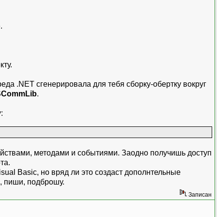
.
кту.
реда .NET сгенерировала для тебя сборку-обертку вокруг
CommLib
.
:
ойствами, методами и событиями. Заодно получишь доступ
та.
ual Basic, но вряд ли это создаст дополнтельные
, пиши, подброшу.
Записан