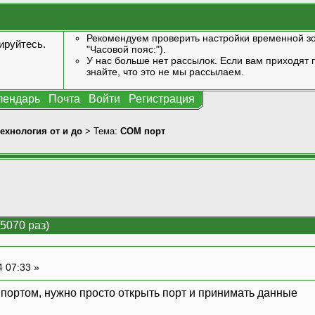
Рекомендуем проверить настройки временной зо
ируйтесь
.
"Часовой пояс:").
У нас больше нет рассылок. Если вам приходят п
знайте, что это не мы рассылаем.
лендарь
Почта
Войти
Регистрация
технология от и до
> Тема:
COM порт
5070 раз)
4 07:33 »
портом, нужно просто открыть порт и принимать данные