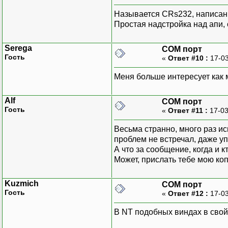
Называется CRs232, написан
Простая надстройка над апи, 
Serega
COM порт
Гость
«
Ответ #10 :
17-03
Меня больше интересует как 
Alf
COM порт
Гость
«
Ответ #11 :
17-03
Весьма странно, много раз и
проблем не встречал, даже у
А что за сообщение, когда и к
Может, прислать тебе мою к
Kuzmich
COM порт
Гость
«
Ответ #12 :
17-03
В NT подобных виндах в свой