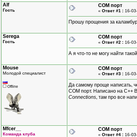
Alf
COM порт
Гость
«
Ответ #1 :
16-03
Прошу прощения за каламбур
Serega
COM порт
Гость
«
Ответ #2 :
16-03
А я что-то не могу найти тако
Mouse
COM порт
Молодой специалист
«
Ответ #3 :
16-03
Да самому проще написать, ч
Offline
COM порт. Написано на C++ B
Connections
, там про все нап
Mfcer__
COM порт
Команда клуба
«
Ответ #4 :
16-03