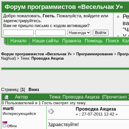
Форум программистов «Весельчак У»
Добро пожаловать,
Гость
. Пожалуйста,
войдите
или
Ре
зарегистрируйтесь
.
ва
Вам не пришло
письмо с кодом активации?
"Ч
У 
Начало
Наши сайты
Правила
Помощь
Поиск
Ка
от
зн
Форум программистов «Весельчак У»
>
Программирование
>
Прогр
Naghual
) > Тема:
Проводка Акциза
Страниц: [
1
]
Вниз
Автор
Тема: Проводка Акциза (Прочитано 
0 Пользователей и 1 Гость смотрят эту тему.
marti
Проводка Акциза
Интересующийся
«
:
27-07-2011 12:42 »
Здравствуйте!
Offline