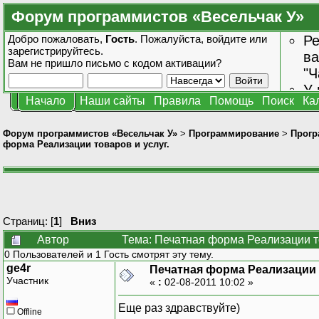
Форум программистов «Весельчак У»
Добро пожаловать,
Гость
. Пожалуйста,
войдите
или
Ре
зарегистрируйтесь
.
ва
Вам не пришло
письмо с кодом активации?
"Ч
У 
Начало
Наши сайты
Правила
Помощь
Поиск
Ка
от
зн
Форум программистов «Весельчак У»
>
Программирование
>
Прогр
форма Реализации товаров и услуг.
Страниц: [
1
]
Вниз
Автор
Тема: Печатная форма Реализации то
0 Пользователей и 1 Гость смотрят эту тему.
ge4r
Печатная форма Реализации т
Участник
«
:
02-08-2011 10:02 »
Еще раз здравствуйте)
Offline