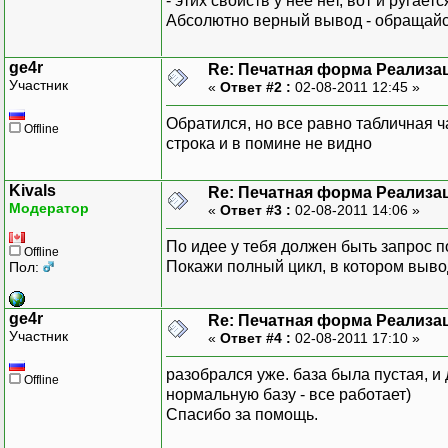
- этих свойств у нее нет, вот и ругаетс
Абсолютно верный вывод - обращайся
ge4r
Re: Печатная форма Реализац
Участник
«
Ответ #2 :
02-08-2011 12:45 »
Обратился, но все равно табличная ча
Offline
строка и в помине не видно
Kivals
Re: Печатная форма Реализац
Модератор
«
Ответ #3 :
02-08-2011 14:06 »
По идее у тебя должен быть запрос п
Offline
Покажи полный цикл, в котором выво
Пол:
ge4r
Re: Печатная форма Реализац
Участник
«
Ответ #4 :
02-08-2011 17:10 »
разобрался уже. база была пустая, и
Offline
нормальную базу - все работает)
Спасибо за помощь.