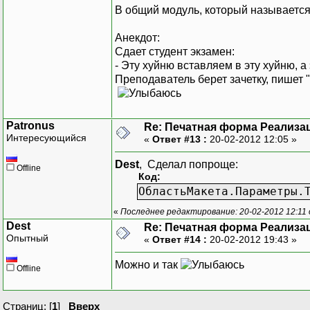
Запрос.Т
В общий модуль, который называетс
СуммаВза
Анекдот:
РасчетСу
Сдает студент экзамен:
- Эту хуйню вставляем в эту хуйню, а э
Если НЕ 
Преподаватель берет зачетку, пишет "
Patronus
Re: Печатная форма Реализац
Интересующийся
«
Ответ #13 :
20-02-2012 12:05 »
Dest
, Сделал попроще:
Offline
Код:
ОбластьМакета.Параметры.
«
Последнее редактирование: 20-02-2012 12:11 
Dest
Re: Печатная форма Реализац
Опытный
«
Ответ #14 :
20-02-2012 19:43 »
Можно и так
Offline
Страниц: [
1
]
Вверх