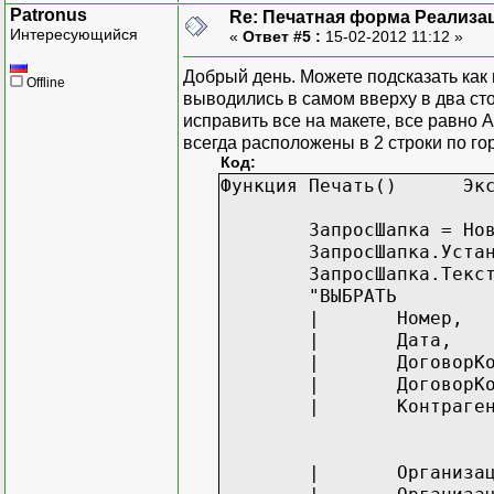
Patronus
Re: Печатная форма Реализац
Интересующийся
«
Ответ #5 :
15-02-2012 11:12 »
Добрый день. Можете подсказать как
Offline
выводились в самом вверху в два ст
исправить все на макете, все равно 
всегда расположены в 2 строки по го
Код:
Функция Печать() Экс
ЗапросШапка = Но
ЗапросШапка.Уста
ЗапросШапка.Текс
"ВЫБРАТЬ
|
Номер,
|
Дата,
|
ДоговорК
|
ДоговорК
|
Контраге
|
Организа