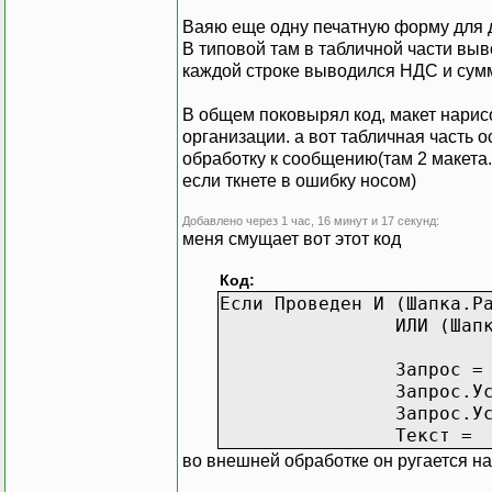
Ваяю еще одну печатную форму для д
В типовой там в табличной части выв
каждой строке выводился НДС и сум
В общем поковырял код, макет нарисо
организации. а вот табличная часть 
обработку к сообщению(там 2 макета.
если ткнете в ошибку носом)
Добавлено через 1 час, 16 минут и 17 секунд:
меня смущает вот этот код
Код:
Если Проведен И (Шапка.Р
ИЛИ (Шап
Запрос =
Запрос.У
Запрос.У
Текст =
во внешней обработке он ругается на 