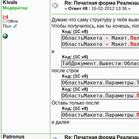
Kivals
Re: Печатная форма Реализац
|
" + Част
Модератор
«
Ответ #8 :
16-02-2012 13:36 »
|
" + Част
|
Истина К
Думаю что саму структуру у тебя выво
Offline
|
Количест
Чтобы получилось, как ты хочешь, по
Пол:
|
Номенкла
Код: (1C v8)
|
Цена * &
ОбластьМакета
=
Макет.
По
|
Сумма * 
ОбластьМакета
=
Макет.
По
|
СтавкаНД
и
|
СуммаНДС
Код: (1C v8)
|ИЗ
ТабДокумент.Вывести
(
Обла
|
Документ
после строк
|
Код: (1C v8)
|ГДЕ
ОбластьМакета.Параметры.
|
Реализац
Код: (1C v8)
|";
ОбластьМакета.Параметры.
Оставь только после
Если СсылкаНаОбъ
Код: (1C v8)
ИЛИ (Шап
ОбластьМакета.Параметры.
ЗапросУс
и далее
"
|ОБЪЕДИН
Patronus
Re: Печатная форма Реализац