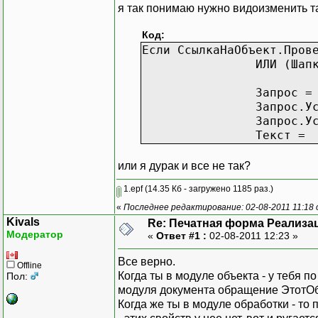
я так понимаю нужно видоизменить т
Код:
Если СсылкаНаОбъект.Пров
ИЛИ (Шап
Запрос =
Запрос.У
Запрос.У
Текст =
или я дурак и все не так?
1.epf
(14.35 Кб - загружено 1185 раз.)
«
Последнее редактирование: 02-08-2011 11:18 
Kivals
Re: Печатная форма Реализац
Модератор
«
Ответ #1 :
02-08-2011 12:23 »
Все верно.
Offline
Когда ты в модуле объекта - у тебя п
Пол:
модуля документа обращение ЭтотОб
Когда же ты в модуле обработки - то