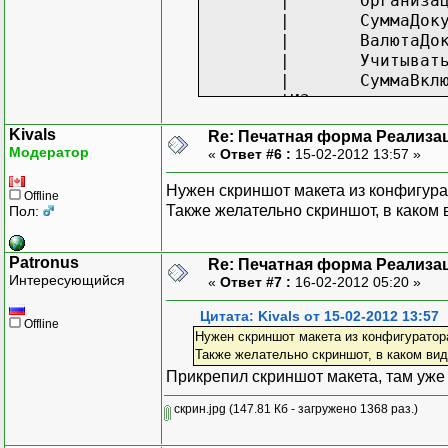
|
Организа
|
СуммаДок
|
ВалютаДо
|
Учитыват
|
СуммаВкл
|ИЗ
|
Документ
Kivals
Re: Печатная форма Реализац
|
Модератор
«
Ответ #6 :
15-02-2012 13:57 »
|ГДЕ
|
Реализац
Нужен скриншот макета из конфигурат
Offline
Шапка = ЗапросШа
Также желательно скриншот, в каком 
Пол:
Шапка.Следующий(
ЗапросУслуги = Н
Patronus
Re: Печатная форма Реализац
ЗапросУслуги.Уст
Интересующийся
«
Ответ #7 :
16-02-2012 05:20 »
ЗапросУслуги.У
Цитата: Kivals от 15-02-2012 13:57
ЗапросУслуги.Уст
Offline
Нужен скриншот макета из конфигуратора
Также желательно скриншот, в каком ви
ЧастьЗапросаДляВ
Прикрепил скриншот макета, там уже
//
скрин.jpg
(147.81 Кб - загружено 1368 раз.)
ЗапросУслуги.Тек
"ВЫБРАТЬ