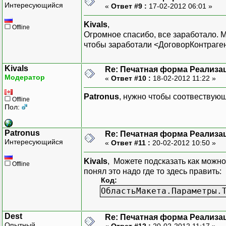
|
Интересующийся
«
Ответ #9 :
17-02-2012 06:01 »
|ВЫБРАТЬ
|
Kivals
,
Offline
|
Огромное спасибо, все заработало. 
|
чтобы заработали <ДоговорКонтраге
|
|
Kivals
Re: Печатная форма Реализац
|
Модератор
«
Ответ #10 :
18-02-2012 11:22 »
|
|
Patronus
, нужно чтобы соотвествую
Offline
|
Пол:
|ИЗ
|
Patronus
|
Re: Печатная форма Реализац
Интересующийся
«
Ответ #11 :
20-02-2012 10:50 »
|ГДЕ
|
Kivals
, Можете подсказать как можно 
ТаблицаУ
Offline
понял это надо где то здесь править:
Код:
Запрос =
ОбластьМакета.Параметры.
Запрос.У
Текст =
"ВЫБРАТЬ
Dest
Re: Печатная форма Реализац
|
Опытный
«
Ответ #12 :
20-02-2012 11:17 »