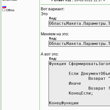
|ИЗ
|
Вот вариант:
Offline
|ГДЕ
Это
Код:
|
ОбластьМакета.Параметры.
|
|
|
Меняем на это:
|
Код:
|
ОбластьМакета.Параметры.
|
|
А вот это:
|
Код:
|
Функция СформироватьЗаго
| ОБ
|
Если ДокументОбъ
|
Возврат 
|
Иначе
|
Возврат 
|
КонецЕсли;
|
|
КонецФункции
|";