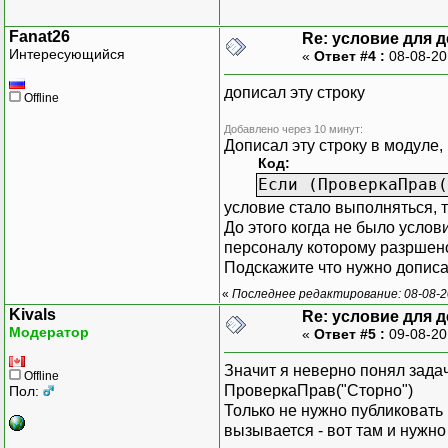
КонецЕ
Fanat26
Re: условие для 
Если Чек.Су
Интересующийся
«
Ответ #4 :
08-08-20
СтрокаДл
дописал эту строку
Offline
Если ПустоеЗн
СтрокаДляПеча
Добавлено через 10 минут:
Конец
Дописал эту строку в модуле,
Код:
Если ПустоеЗн
Если (ПроверкаПрав(
СтрокаДляПеча
условие стало выполняться, т
Конец
До этого когда не было услов
персоналу которому разршено
Если ПечатьСки
Подскажите что нужно допис
ВнешняяКом
«
Последнее редактирование: 08-08-2
ВнешняяКо
Kivals
Re: условие для 
Возв
Модератор
«
Ответ #5 :
09-08-20
Конец
КонецЕ
Значит я неверно понял задач
Offline
КонецЕс
ПроверкаПрав("Сторно")
Пол:
Транз=СоздатьО
Только не нужно публиковать в
Знак=?(ВидЧ
вызывается - вот там и нужно