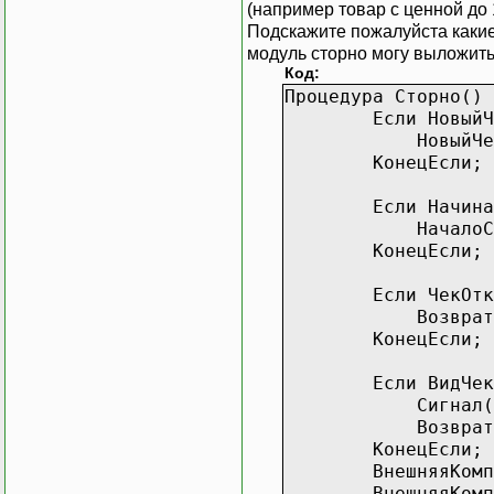
(например товар с ценной до 
Подскажите пожалуйста какие
модуль сторно могу выложит
Код:
Процедура Сторно()
Если НовыйЧек
НовыйЧек(
КонецЕсли;
Если НачинатьС
НачалоСНул
КонецЕсли;
Если ЧекОткры
Возврат
КонецЕсли;
Если ВидЧека>
Сигнал()
Возврат
КонецЕсли;
ВнешняяКомпонен
ВнешняяКомпонен