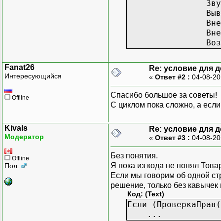
ЗвуковойС
ВывестиПредупре
Если ПроверкаП
ВнешняяКомпо
СтрокаДляТовараК
ВнешняяКомпо
ВнешняяКомпо
Возвра
ВнешняяКомпо
Возвра
КонецЕсл
Fanat26
Re: условие для 
Интересующийся
«
Ответ #2 :
04-08-20
Если (ИтогЧека("С
ЗвуковойС
Спасибо большое за советы!
Offline
ВывестиПредупре
С циклом пока сложно, а есл
ВнешняяКомпо
ВнешняяКомпо
Kivals
Re: условие для 
Возвра
Модератор
«
Ответ #3 :
04-08-20
КонецЕсл
Без понятия.
Offline
Если ВидЧека
Я пока из кода не понял Това
Пол:
Если Печатат
Если мы говорим об одной стр
Если ПечатьРеги
решение, только без кавычек 
ВнешняяКом
Код: (Text)
ВнешняяКом
Если (ПроверкаПрав(
Возв
...