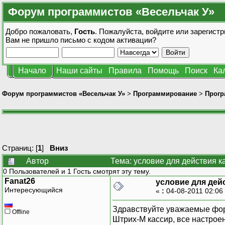
Форум программистов «Весельчак У»
Добро пожаловать,
Гость
. Пожалуйста,
войдите
или
зарегистр
Вам не пришло
письмо с кодом активации?
Начало
Наши сайты
Правила
Помощь
Поиск
Ка
Форум программистов «Весельчак У»
>
Программирование
>
Прогр
Страниц: [
1
]
Вниз
Автор
Тема: условие для действия к
0 Пользователей и 1 Гость смотрят эту тему.
Fanat26
условие для дей
Интересующийся
«
:
04-08-2011 02:06
Здравствуйте уважаемые фору
Offline
Штрих-М кассир, все настрое