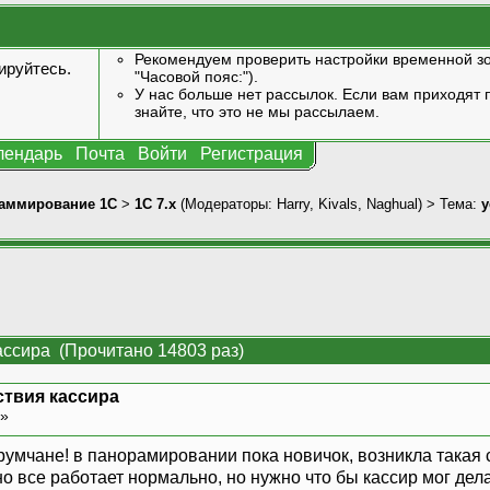
Рекомендуем проверить настройки временной зо
ируйтесь
.
"Часовой пояс:").
У нас больше нет рассылок. Если вам приходят п
знайте, что это не мы рассылаем.
лендарь
Почта
Войти
Регистрация
аммирование 1С
>
1С 7.x
(Модераторы:
Harry
,
Kivals
,
Naghual
) > Тема:
у
ассира (Прочитано 14803 раз)
ствия кассира
 »
мчане! в панорамировании пока новичок, возникла такая си
но все работает нормально, но нужно что бы кассир мог де