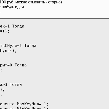
100 руб. можно отменить - сторно)
 нибудь идеи.
ь
=1 Тогда
);
Нуля=1 Тогда
я();
т=0 Тогда
;
3 Тогда
;
;
та.MaxKeyNum=-1;
та.MinKeyNum=-1;