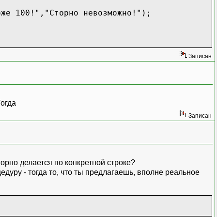
0!","Сторно невозможно!");
а/К,Чек.Сумма,,Чек.НомерСтроки,2006,Чек
Записан
аСоСкидкой<0) И (СкидкаНаЧек=0) И (ЕстьВо
нуля!","Сторно невозможно!");
Тогда
Записан
торно делается по конкретной строке?
едуру - тогда то, что ты предлагаешь, вполне реальное
ство,Чек.Цена,Чек.Секция,Чек.Продавец