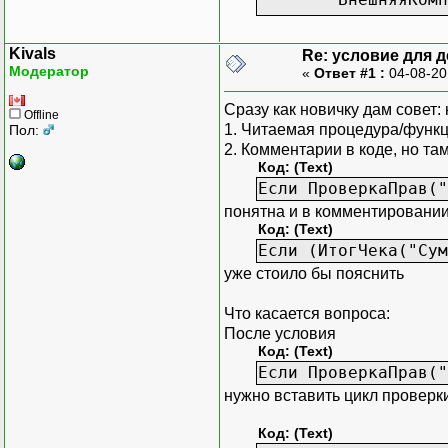
Если Чек.Количе
Kivals
Re: условие для 
Если Чек.Фла
Модератор
«
Ответ #1 :
04-08-20
ВнешняяКомпо
ВнешняяКомпо
Сразу как новичку дам совет:
Offline
Возвра
1. Читаемая процедура/функц
Пол:
КонецЕсл
2. Комментарии в коде, но та
Цифры=?(ДесТ=
Код: (Text)
ПоложениеТо
Если ПроверкаПрав("
НажатаТочк
понятна и в комментировании
Кол=1;
Код: (Text)
НажатПромИ
Если (ИтогЧека("Сум
ТекТовар=
уже стоило бы пояснить
К=1;
Что касается вопроса:
Если ПустоеЗна
После условия
ТекТовар=?(Чек.
Код: (Text)
Если ПроверкаПрав("
Если Чек.Това
нужно вставить цикл проверки
К=?(Чек.Товар
КонецЕс
Код: (Text)
КонецЕсл