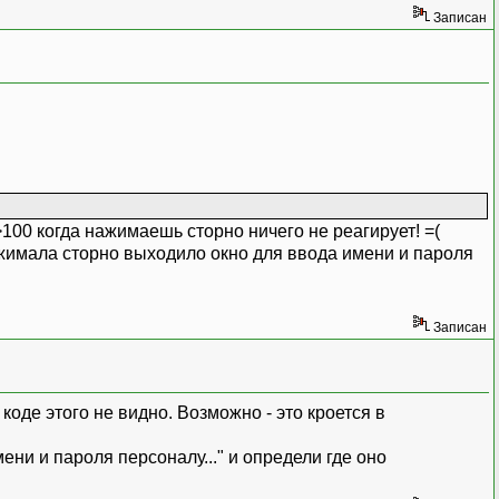
Записан
а)=0 Тогда
идка.ТекстДляЧека);
)=0 Тогда
дка.ТекстДляЧека);
100 когда нажимаешь сторно ничего не реагирует! =(
 нажимала сторно выходило окно для ввода имени и пароля
уммаСоСкидкой,СтрокаДляПечати)=0 То
Записан
коде этого не видно. Возможно - это кроется в
;
ени и пароля персоналу..." и определи где оно