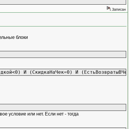
Записан
дельные блоки
идкой<0) И (СкидкаНаЧек=0) И (ЕстьВозвратыВЧе
овар.Владелец);
е условие или нет. Если нет - тогда
циент);