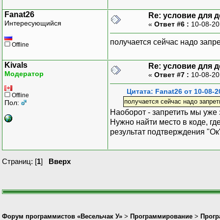
Если Чек.Ф
Fanat26
Re: условие для 
Знак
Интересующийся
«
Ответ #6 :
10-08-20
КонецЕс
Транз.Но
получается сейчас надо запре
Offline
Транз.Код=Форма
Транз.Наименова
Kivals
Транз.НомерК
Re: условие для 
Модератор
«
Ответ #7 :
10-08-20
Транз.ДатаТр
Транз.ВремяТ
Цитата: Fanat26 от 10-08-2
Транз.ТипТранз
Offline
получается сейчас надо запрети
Пол:
Транз.Номер
Наоборот - запретить мы уже 
Транз.Секци
Нужно найти место в коде, гд
Транз.КодКасс
результат подтверждения "Ок"
Транз.КодТовара
Транз.Цена=
Транз.Количес
Страниц: [
1
]
Вверх
Транз.Сумма=Ок
Попытка Тра
Исключение 
ВывестиПредупреж
ВнешняяКомп
ВнешняяКомп
Форум программистов «Весельчак У»
>
Программирование
>
Прогр