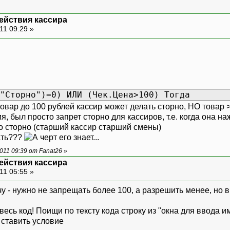
сли;
действия кассира
ммаСкидки<>0 Тогда
11 09:29 »
яПечати="";
ачение(Чек.АвтоматическаяСкидк
ти=СокрЛП­(Чек.АвтоматическаяСк
Если;
ачение(Чек.ФиксированнаяСкидка
"Сторно")=0) ИЛИ (Чек.Цена>100) Тогда
ти=СокрЛП­(Чек.ФиксированнаяСки
овар до 100 рублей кассир может делать сторно, НО товар >
Если;
ия, был просто запрет сторно для кассиров, т.е. когда она
 сторно (старший кассир старший смены)
дки(Чек.СуммаСкидки,Чек.Скидка,Чек.С
ать???
понента.MaxKeyNum=255;
011 09:39 от Fanat26
»
мпонента.MinKeyNum=1;
действия кассира
рат;
11 05:55 »
Если;
сли;
у - нужно не запрещать более 100, а разрешить менее, но в 
ли;
бъект("Справочник.ВремТранзакции")
есь код! Поищи по тексту кода строку из "окна для ввода им
ека=1,-1,1);
 ставить условие