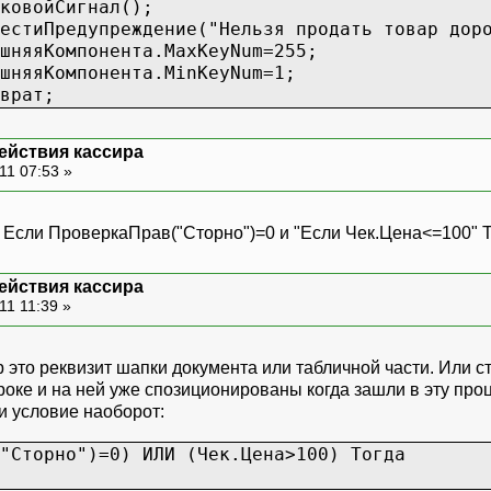
игнал();
ждение("Нельзя продать товар дороже 10
рав("Сторно")=0 Тогда
нента.MaxKeyNum=255;
К(3,0,ТекТовар,Чек.Количество*К,Чек.Цен
нента.MinKeyNum=1;
нента.MaxKeyNum=255;
т;
нента.MinKeyNum=1;
т;
и;
действия кассира
11 07:53 »
уммаСоСкидкой")-СуммаСкидкиНаЧек-Чек.Сумм
игнал();
ждение("Полученная сумма будет меньше 
и Если ПроверкаПрав("Сторно")=0 и "Если Чек.Цена<=100" 
нента.MaxKeyNum=255;
нента.MinKeyNum=1;
действия кассира
т;
11 11:39 »
и;
<>3 Тогда
р это реквизит шапки документа или табличной части. Или с
ьКаждуюСтроку>0 Тогда
оке и на ней уже спозиционированы когда зашли в эту проц
страции(Чек.Номер,Чек.Товар,Чек.Количе
и условие наоборот:
понента.MaxKeyNum=255;
понента.MinKeyNum=1;
"Сторно")=0) ИЛИ (Чек.Цена>100) Тогда
рат;