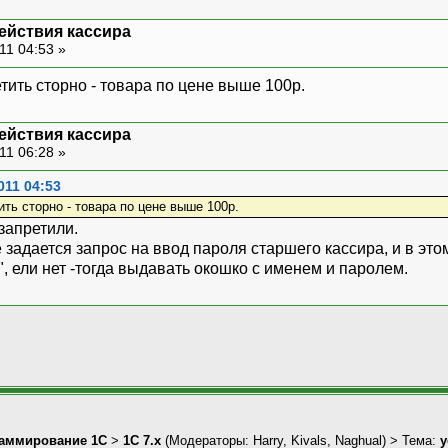
лаг=3 Тогда
действия кассира
=1;
11 04:53 »
ли;
вый();
тить сторно - товара по цене выше 100р.
т(Число(Чек.ТранзакцияРегистрации)+
ние=?(ПустоеЗначение(Чек.Товар)=0,"С
КМ=Константа.НомерПОС;
действия кассира
11 06:28 »
анз=ТекущаяДата();
ранз=ТекущееВремя();
011 04:53
акции=?(ПустоеЗначение(Чек.Товар)=0
ть сторно - товара по цене выше 100р.
Чека=НомерЧека;
запретили.
я=Чек.Секция;
е задается запрос на ввод пароля старшего кассира, и в это
ира=ТекущийПользователь.Код;
, ели нет -тогда выдавать окошко с именем и паролем.
=?(ПустоеЗначение(Чек.Товар)=0,ТекТ
Чек.Цена/К;
тво=Знак*Чек.Количество*К;
р(Знак*Чек.СуммаСоСкидкой,ДесТ);
нз.Записать();
ЗвуковойСигнал();
дение("Ошибка работы с базой данных:"
онента.MaxKeyNum=255;
онента.MinKeyNum=1;
аммирование 1С
>
1С 7.x
(Модераторы:
Harry
,
Kivals
,
Naghual
) > Тема:
у