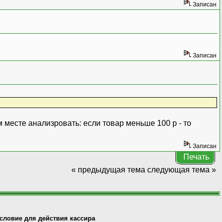
Записан
7,"Ч(0)7");
Записан
торно","Секция");
,12,2);
м месте анализровать: если товар меньше 100 р - то
овар.Код,0);
Записан
Печать
« предыдущая тема
следующая тема »
+РазделительСтрок+ОписаниеОшибки()+"!"
словие для действия кассира