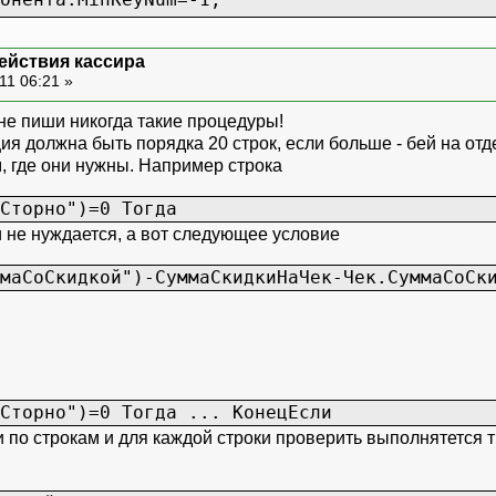
ствоСтрок()>0 Тогда
действия кассира
г=2 Тогда
11 06:21 »
нента.MaxKeyNum=255;
нента.MinKeyNum=1;
 не пиши никогда такие процедуры!
т;
ия должна быть порядка 20 строк, если больше - бей на от
и;
м, где они нужны. Например строка
2,"0.00","0.");
чки=ДесТ;
Сторно")=0 Тогда
а=0;
 не нуждается, а вот следующее условие
тог=0;
маСоСкидкой")-СуммаСкидкиНаЧек-Чек.СуммаСоСк
0;
чение(Чек.Товар)=0 Тогда
Товар.Вид()="Товары",Чек.Товар,Чек.Т
Сторно")=0 Тогда ... КонецЕсли
р.Вид()="Единицы" Тогда
 по строкам и для каждой строки проверить выполнятется тво
.Коэффициент=0,1,Чек.Товар.Коэффи
ли;
и;