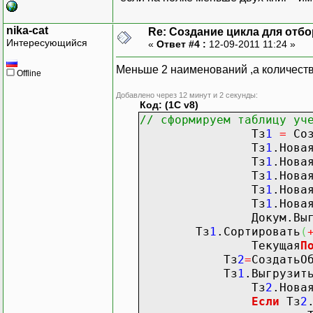
НомС
nika-cat
Re: Создание цикла для отб
Интересующийся
«
Ответ #4 :
12-09-2011 11:24 »
Меньше 2 наименований ,а количеств
Offline
Добавлено через 12 минут и 2 секунды:
Код: (1C v8)
Теку
// сформируем таблицу уч
Тз
1
=
Соз
Тз
1
.Нова
На
Тз
1
.Нова
Тз
1
.Нова
Тз
1
.Нова
Ко
Тз
1
.Нова
Докум.Выгрузить
Тз
1
.Сортировать
(
Текущая
П
Тз
2
=
СоздатьО
НомСтр
Тз
1
.Выгрузит
Тз
2
.Нова
КонецЦик
Если
Тз
2
КонецЦикла
;