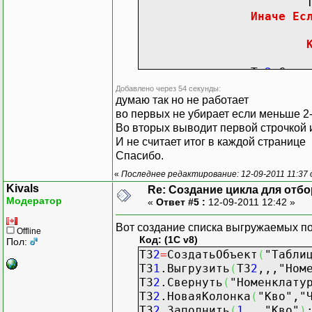
Т
Иначе
Ес
И
схТабл.Экземпля
Т
И
схТабл.Опции
(
0
,
И
схТабл.
Пока
зать
И
схТабл.ТолькоПр
Тз
2
.Свер
И
схТабл.
Пока
зать
Тз
2
.Вы
Добавлено через 54 секунды:
Если
Устройство
Если
Т
думаю так но не работает
И
схТабл.
во первых не убирает если меньше 2
Если
гл
П
Если
Т
Во вторых выводит первой строчкой 
И не считает итог в каждой странице
Иначе
КонецЕ
Спасибо.
КонецЕсли
;
«
Последнее редактирование: 12-09-2011 11:37 о
КонецЕсл
КолОбще
Kivals
Re: Создание цикла для отб
И
схТабл.
~М
2
: Т
Модератор
«
Ответ #5 :
12-09-2011 12:42 »
Иначе
И
схТабл.
Пока
Тз
1
Вот создание списка выгружаемых по
Offline
И
схТабл.
Если
Тз
1
Код: (1C v8)
Пол:
И
схТабл.
ТЗ
2
=
СоздатьОбъект
(
"Табли
КонецЕсли
;
ТЗ
1
.Выгрузить
(
ТЗ
2
,,,
"Ном
НомС
ТЗ
2
.Свернуть
(
"Номенклату
ТЗ
2
.НоваяКолонка
(
"Кво"
,
"
ТЗ
2
.Заполнить
(
1
,,,
"Кво"
)