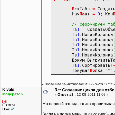
И
схТабл
=
Создать
Нач
По
вт
=
0
; Кон
// сформируем та
Тз
1
=
СоздатьОбъ
Тз
1
.НоваяКолонка
Тз
1
.НоваяКолонка
Тз
1
.НоваяКолонка
Тз
1
.НоваяКолонка
Тз
1
.НоваяКолонка
Докум.ВыгрузитьТабл
Тз
1
.Сортировать
(
Текущая
По
лка
=
"*"
Тз
1
.ВыбратьСтрок
//ВсегоСумма=0;
«
Последнее редактирование: 12-09-2011 11:35 о
Н
=
0
;
Kivals
Re: Создание цикла для отб
Модератор
«
Ответ #3 :
12-09-2011 11:06 »
//Для Кол=0 По К
Пока
Тз
1
На первый взгляд логика правильная.
Offline
Пол:
"если на полке меньше двух книг"- 