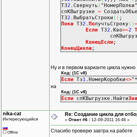
ТЗ
2
.Свернуть
(
"НомерПолки
спКВыгрузке
=
СоздатьОбъ
ТЗ
2
.ВыбратьСтроки
(
)
;
Тек
Пока
ТЗ
2
.
По
лучтьСтроку
(
)
Если
ТЗ
2
.Кво
>=
2
спКВыгрузке.Д
Н
КонецЕсли
;
КонецЦикла
;
К
Ну и в первом варианте цикла нужно
Код: (1C v8)
Если
Тз
1
.НомерКоробки
<>
"
на
НомСтр
Код: (1C v8)
Если
спКВыгрузке.Найти
Зн
nika-cat
Re: Создание цикла для отб
Интересующийся
«
Ответ #6 :
12-09-2011 16:46 »
КонецЦикла
;
Спасибо проверю завтра на работе
Offline