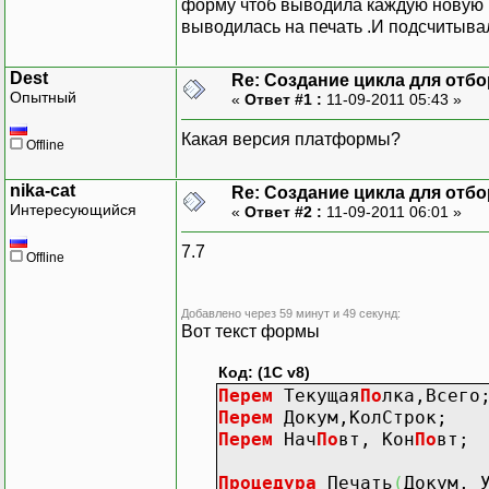
форму чтоб выводила каждую новую п
выводилась на печать .И подсчитыва
Dest
Re: Создание цикла для отб
Опытный
«
Ответ #1 :
11-09-2011 05:43 »
Какая версия платформы?
Offline
nika-cat
Re: Создание цикла для отб
Интересующийся
«
Ответ #2 :
11-09-2011 06:01 »
7.7
Offline
Добавлено через 59 минут и 49 секунд:
Вот текст формы
Код: (1C v8)
Перем
Текущая
По
лка,Всего
Перем
Докум,КолСтрок;
Перем
Нач
По
вт, Кон
По
вт;
Процедура
Печать
(
Докум, 