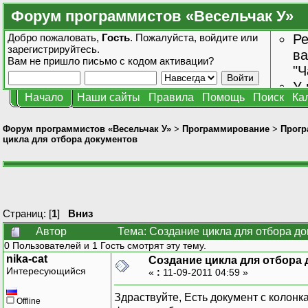
Форум программистов «Весельчак У»
Добро пожаловать,
Гость
. Пожалуйста,
войдите
или
Ре
зарегистрируйтесь
.
ва
Вам не пришло
письмо с кодом активации?
"Ч
У 
Начало
Наши сайты
Правила
Помощь
Поиск
Ка
от
зн
Форум программистов «Весельчак У»
>
Программирование
>
Прогр
цикла для отбора документов
Страниц: [
1
]
Вниз
Автор
Тема: Создание цикла для отбора до
0 Пользователей и 1 Гость смотрят эту тему.
nika-cat
Создание цикла для отбора
Интересующийся
«
:
11-09-2011 04:59 »
Здраствуйте, Есть документ с колон
Offline