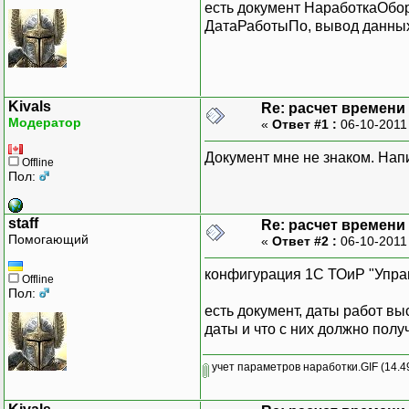
есть документ НаработкаОбо
ДатаРаботыПо, вывод данных
Kivals
Re: расчет времени 
Модератор
«
Ответ #1 :
06-10-2011
Документ мне не знаком. Нап
Offline
Пол:
staff
Re: расчет времени 
Помогающий
«
Ответ #2 :
06-10-2011
конфигурация 1С ТОиР "Упра
Offline
Пол:
есть документ, даты работ в
даты и что с них должно полу
учет параметров наработки.GIF
(14.4