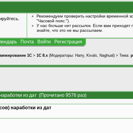
Рекомендуем проверить настройки временной зо
ируйтесь
.
"Часовой пояс:").
У нас больше нет рассылок. Если вам приходят п
знайте, что это не мы рассылаем.
лендарь
Почта
Войти
Регистрация
аммирование 1С
>
1С 8.x
(Модераторы:
Harry
,
Kivals
,
Naghual
) > Тема:
р
 наработки из дат (Прочитано 9576 раз)
сов) наработки из дат