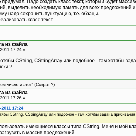
не придумал. Надо создать класс текст, который будет масси
eam &operator>>(istream &stream, Sentence &o
ий, выделить необходимую память для всех предложений и
erator=(const Sentence &obj);
му надо сохранить пунктуацию, т.е. обзацы.
erator=(char *sentence);
еализовать класс текст.
та из файла
2011 17:24 »
отябы CString, CStringArray или подобное - там хотябы за
ски ?
ом числе и этот" (Сократ ?)
та из файла
2011 17:26 »
-2011 17:24
тябы CString, CStringArray или подобное - там хотябы задача прибиван
спользовать имеющиеся классы типа CString. Меня и мой кла
 загрузить в массив предложений.