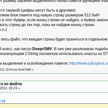
т размер заранее выделенного блока памяти функцией mallo
тся таковой (цифры могут быть и другими):
еляем блок памяти под новую строку размером 512 байт
 в этот буфер, если конец строки не найден, а буфер закон
ать строку до тех пор, пока не найдем конец строки.
 п.1
весь файл, что каждая строка будет храниться в отдельном
 класс, как писал
DneprSMV
. В них уже реализован подоб
еализующим CString посоветую использовать классы из STL к
м выделения и освобождения памяти:
http://www.cplusplus.co
011 18:54 от RuNTiME
»
та из файла
2011 19:23 »
8:31