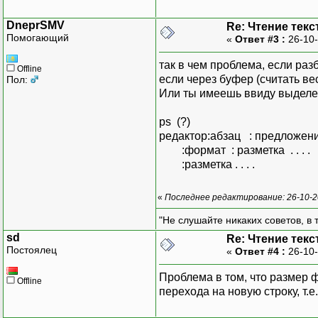
DneprSMV
Re: Чтение текс
Помогающий
«
Ответ #3 :
26-10-
так в чем проблема, если разби
Offline
если через буфер (считать вес
Пол:
Или ты имеешь ввиду выделен
ps (?)
редактор:абзац : предложени
:формат : разметка . . . .
:разметка . . . .
«
Последнее редактирование: 26-10-2
"Не слушайте никаких советов, в т
sd
Re: Чтение текс
Постоялец
«
Ответ #4 :
26-10-
Проблема в том, что размер ф
Offline
перехода на новую строку, т.е.