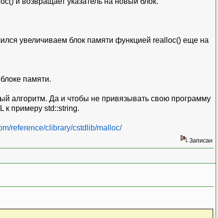
c() и возвращает указатель на новый блок.
чился увеличиваем блок памяти функцией realloc() еще на
 блоке памяти.
ный алгоритм. Да и чтобы не привязывать свою программу
 примеру std::string.
m/reference/clibrary/cstdlib/malloc/
Записан