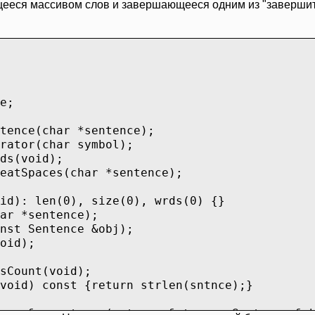
еся массивом слов и завершающееся одним из "завершителей
e;
tence(char *sentence);
rator(char symbol);
ds(void);
eatSpaces(char *sentence);
id): len(0), size(0), wrds(0) {}
ar *sentence);
nst Sentence &obj);
oid);
sCount(void);
void) const {return strlen(sntnce);}
eam &operator<<(ostream &stream, Sentence &o