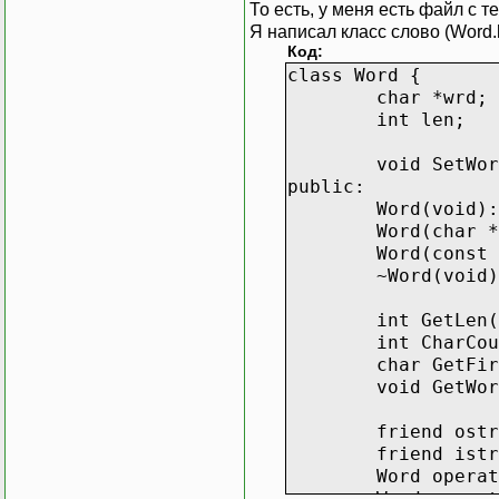
То есть, у меня есть файл с т
Я написал класс слово (Word.
Код:
class Word {
char *wrd;
int len;
void SetWor
public:
Word(void):
Word(char *
Word(const 
~Word(void)
int GetLen(
int CharCou
char GetFir
void GetWor
friend ostr
friend istr
Word operat
Word operat