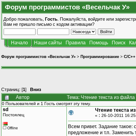
Форум программистов «Весельчак У»
Добро пожаловать,
Гость
. Пожалуйста,
войдите
или
зарегистр
Вам не пришло
письмо с кодом активации?
Начало
Наши сайты
Правила
Помощь
Поиск
Ка
Форум программистов «Весельчак У»
>
Программирование
>
C/C++
Страниц: [
1
]
Вниз
Автор
Тема: Чтение текста из файла
0 Пользователей и 1 Гость смотрят эту тему.
sd
Чтение текста и
Постоялец
«
:
26-10-2011 16:2
Всем привет. Задание такое:
Offline
предложение и т.п. Заменить