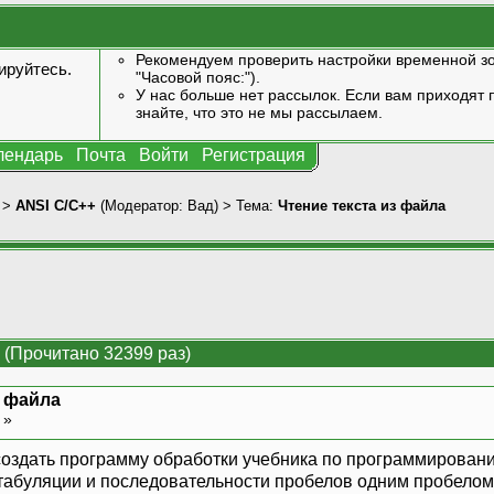
Рекомендуем проверить настройки временной зо
ируйтесь
.
"Часовой пояс:").
У нас больше нет рассылок. Если вам приходят п
знайте, что это не мы рассылаем.
лендарь
Почта
Войти
Регистрация
>
ANSI С/С++
(Модератор:
Вад
) > Тема:
Чтение текста из файла
 (Прочитано 32399 раз)
з файла
5 »
 создать программу обработки учебника по программировани
 табуляции и последовательности пробелов одним пробелом