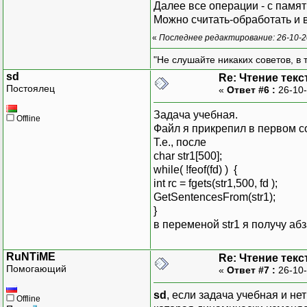
Далее все операции - с памят
Можно считать-обработать и 
«
Последнее редактирование: 26-10-2
"Не слушайте никаких советов, в т
sd
Re: Чтение текс
Постоялец
«
Ответ #6 :
26-10-
Задача учебная.
Offline
Файл я прикрепил в первом с
Т.е., после
char str1[500];
while( !feof(fd) ) {
int rc = fgets(str1,500, fd );
GetSentencesFrom(str1);
}
в переменой str1 я получу аб
RuNTiME
Re: Чтение текс
Помогающий
«
Ответ #7 :
26-10-
sd
, если задача учебная и н
Offline