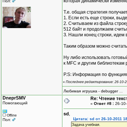
которая динамически изменяе
Пол:
Т.е. общая стратегия получае
1. Если есть еще строки, выд
2. Считываем из файла строку
512 байт и продолжаем считыв
3. Нашли конец строки, идем в
Таким образом можно считать 
Ну либо использовать готовый
к MFC и другим библиотекам р
P.S: Информация по функция
«
Последнее редактирование: 26-10-2
Любимая игрушка - debugger ...
DneprSMV
Re: Чтение текс
Помогающий
«
Ответ #8 :
26-10-
sd
,
Offline
Цитата: sd от 26-10-2011 1
Пол:
Задача учебная.