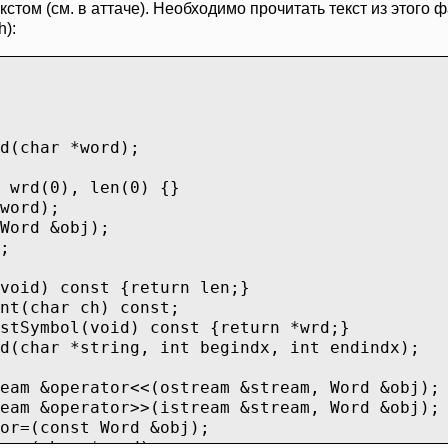
екстом (см. в аттаче). Необходимо прочитать текст из этого 
h):
d(char *word);
 wrd(0), len(0) {}
word);
Word &obj);
;
void) const {return len;}
nt(char ch) const;
stSymbol(void) const {return *wrd;}
d(char *string, int begindx, int endindx);
eam &operator<<(ostream &stream, Word &obj);
eam &operator>>(istream &stream, Word &obj);
or=(const Word &obj);
or=(char *word);