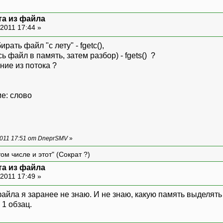
та из файла
2011 17:44 »
рать файл "с лету" - fgetc(),
ь файл в память, затем разбор) - fgets() ?
ие из потока ?
е: слово
011 17:51 от DneprSMV
»
ом числе и этот" (Сократ ?)
та из файла
2011 17:49 »
айла я заранее не знаю. И не знаю, какую память выделять
 1 обзац.