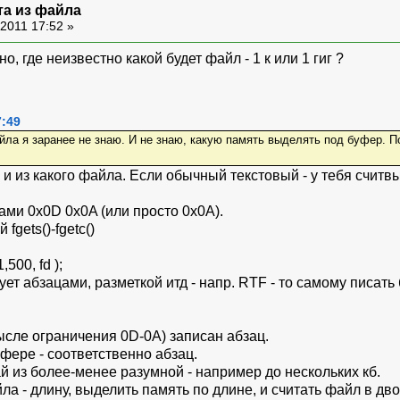
та из файла
2011 17:52 »
о, где неизвестно какой будет файл - 1 к или 1 гиг ?
7:49
йла я заранее не знаю. И не знаю, какую память выделять под буфер. П
и из какого файла. Если обычный текстовый - у тебя считвыв
ами 0x0D 0x0A (или просто 0x0A).
 fgets()-fgetc()
1,500, fd );
т абзацами, разметкой итд - напр. RTF - то самому писать
ысле ограничения 0D-0A) записан абзац.
уфере - соответственно абзац.
й из более-менее разумной - например до нескольких кб.
ла - длину, выделить память по длине, и считать файл в д