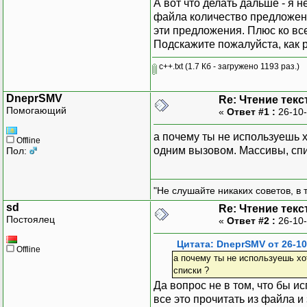
А вот что делать дальше - я 
friend istr
файла количество предложен
Sentence op
эти предложения. Плюс ко все
Sentence op
Подскажите пожалуйста, как р
};
c++.txt
(1.7 Кб - загружено 1193 раз.)
DneprSMV
Re: Чтение текс
Помогающий
«
Ответ #1 :
26-10-
а почему ты не используешь х
Offline
одним вызовом. Массивы, спи
Пол:
"Не слушайте никаких советов, в т
sd
Re: Чтение текс
Постоялец
«
Ответ #2 :
26-10-
Цитата: DneprSMV от 26-10
Offline
а почему ты не используешь хо
списки ?
Да вопрос не в том, что бы и
все это прочитать из файла и