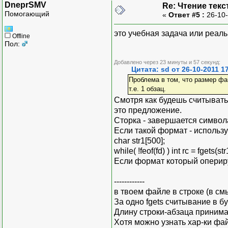
DneprSMV
Re: Чтение текс
Помогающий
«
Ответ #5 :
26-10-
это учебная задача или реальн
Offline
Пол:
Добавлено через 23 минуты и 57 секунд:
Цитата: sd от 26-10-2011 1
Проблема в том, что размер фа
т.е. 1 обзац.
Смотря как будешь считывать 
это предложение.
Сторка - завершается символ
Если такой формат - используй
char str1[500];
while( !feof(fd) ) int rc = fgets(str
Если формат который оперируе
------------
в твоем файле в строке (в см
За одно fgets считывание в б
Длину строки-абзаца принима
Хотя можно узнать хар-ки фай