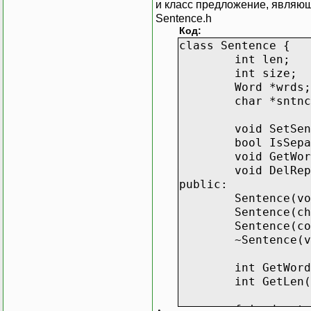
и класс предложение, являюще
};
Sentence.h
Код:
class Sentence {
int len;
int size;
Word *wrds;
char *sntnc
void SetSen
bool IsSepa
void GetWor
void DelRep
public:
Sentence(vo
Sentence(ch
Sentence(co
~Sentence(v
int GetWord
int GetLen(
friend ostr