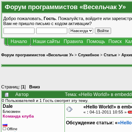
Форум программистов «Весельчак У»
Добро пожаловать,
Гость
. Пожалуйста,
войдите
или
зарегистр
Вам не пришло
письмо с кодом активации?
Начало
Наши сайты
Правила
Помощь
Поиск
Ка
Форум программистов «Весельчак У»
>
Служебное
>
Статьи
>
Архив
Страниц: [
1
]
Вниз
Автор
Тема: «Hello World!» в embed
0 Пользователей и 1 Гость смотрят эту тему.
Dale
«Hello World!» в em
Блюзмен
«
:
04-11-2011 10:55 »
Команда клуба
Обсуждение статьи: «
«Hell
Offline