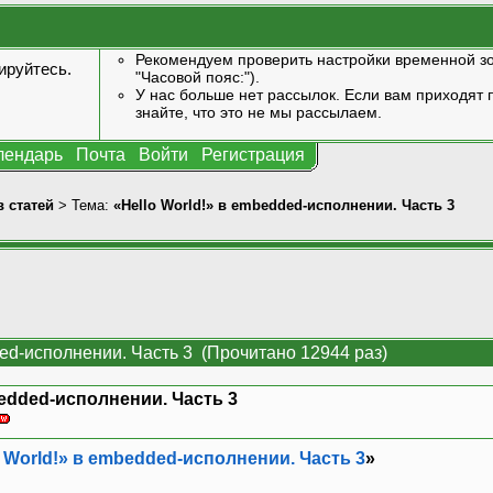
Рекомендуем проверить настройки временной зо
ируйтесь
.
"Часовой пояс:").
У нас больше нет рассылок. Если вам приходят п
знайте, что это не мы рассылаем.
лендарь
Почта
Войти
Регистрация
 статей
> Тема:
«Hello World!» в embedded-исполнении. Часть 3
ded-исполнении. Часть 3 (Прочитано 12944 раз)
bedded-исполнении. Часть 3
o World!» в embedded-исполнении. Часть 3
»