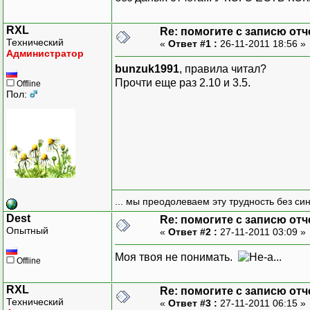
RXL
Re: помогите с записю отч
Технический
«
Ответ #1 :
26-11-2011 18:56 »
Администратор
bunzuk1991
, правила читал?
Прочти еще раз 2.10 и 3.5.
Offline
Пол:
... мы преодолеваем эту трудность без си
Dest
Re: помогите с записю отч
Опытный
«
Ответ #2 :
27-11-2011 03:09 »
Моя твоя не понимать.
Offline
RXL
Re: помогите с записю отч
Технический
«
Ответ #3 :
27-11-2011 06:15 »