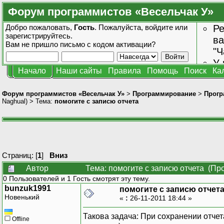
Форум программистов «Весельчак У»
Добро пожаловать,
Гость
. Пожалуйста,
войдите
или
Ре
зарегистрируйтесь
.
ва
Вам не пришло
письмо с кодом активации?
"Ч
У 
Начало
Наши сайты
Правила
Помощь
Поиск
Ка
от
зн
Форум программистов «Весельчак У»
>
Программирование
>
Прогр
Naghual
) > Тема:
помогите с записю отчета
Страниц: [
1
]
Вниз
Автор
Тема: помогите с записю отчета (Пр
0 Пользователей и 1 Гость смотрят эту тему.
bunzuk1991
помогите с записю отчет
Новенький
«
:
26-11-2011 18:44 »
Такова задача: При сохранении отче
Offline