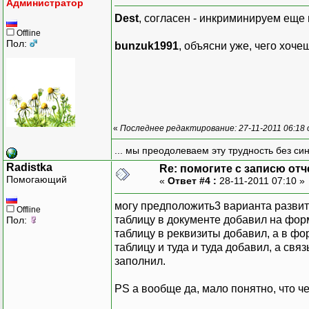
Администратор
Dest
, согласен - инкриминируем еще п
Offline
Пол:
bunzuk1991
, объясни уже, чего хоч
«
Последнее редактирование: 27-11-2011 06:18
... мы преодолеваем эту трудность без си
Radistka
Re: помогите с записю отч
Помогающий
«
Ответ #4 :
28-11-2011 07:10 »
могу предположить3 варианта развит
Offline
таблицу в документе добавил на фор
Пол:
таблицу в реквизиты добавил, а в фор
таблицу и туда и туда добавил, а свя
заполнил.
PS а вообще да, мало понятно, что че