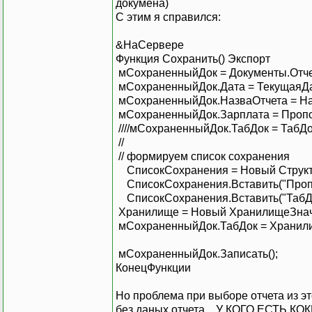
докумена)
С этим я справился:
&НаСервере
Функция Сохранить() Экспорт
мСохраненныйДок = Документы.Отче
мСохраненныйДок.Дата = ТекущаяДа
мСохраненныйДок.НазваОтчета = На
мСохраненныйДок.Зарплата = Пропо
////мСохраненныйДок.ТабДок = ТабД
//
// формируем список сохранения
СписокСохранения = Новый Структу
СписокСохранения.Вставить("Пропо
СписокСохранения.Вставить("ТабДок
Хранилище = Новый ХранилищеЗнач
мСохраненныйДок.ТабДок = Хранил
мСохраненныйДок.Записать();
КонецФункции
Но проблема при выборе отчета из эт
без даных отчета... У КОГО ЕСТЬ КО