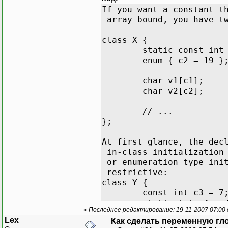
If you want a constant t
array bound, you have tw
class X {
static const int
enum { c2 = 19 }
char v1[c1];
char v2[c2];
// ...
};
At first glance, the dec
in-class initialization 
or enumeration type init
restrictive:
class Y {
const int c3 = 7
static int c4 = 
«
Последнее редактирование: 19-11-2007 07:00
static const flo
Lex
Как сделать переменную гл
};