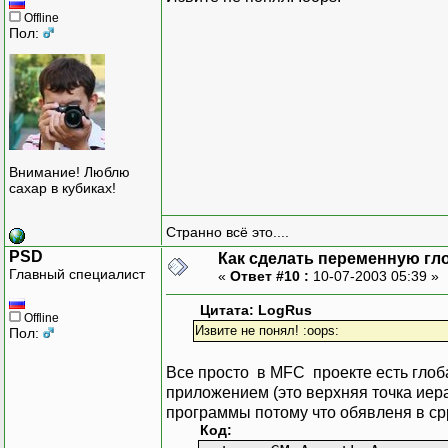
Offline
Пол:
Внимание! Люблю
сахар в кубиках!
Странно всё это....
PSD
Как сделать переменную гл
Главный специалист
«
Ответ #10 :
10-07-2003 05:39 »
Цитата: LogRus
Offline
Извите не понял! :oops:
Пол:
Все просто в MFC проекте есть глоб
приложением (это верхняя точка иера
программы потому что обявленя в срр
Код: