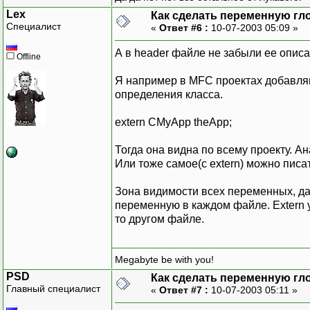
Lex
Как сделать переменную гл
Специалист
«
Ответ #6 :
10-07-2003 05:09 »
А в header файле не забыли ее описа
Offline
Я например в MFC проектах добавляю
определения класса.
extern CMyApp theApp;
Тогда она видна по всему проекту. А
Или тоже самое(с extern) можно писа
Зона видимости всех переменных, д
переменную в каждом файле. Extern у
то другом файле.
Megabyte be with you!
PSD
Как сделать переменную гл
Главный специалист
«
Ответ #7 :
10-07-2003 05:11 »