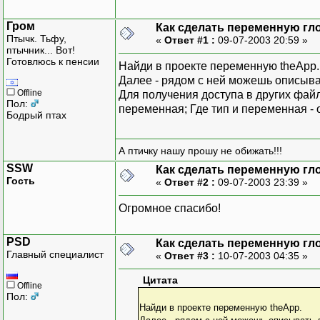
Гром
Как сделать переменную гл
Птычк. Тьфу,
«
Ответ #1 :
09-07-2003 20:59 »
птычник... Вот!
Готовлюсь к пенсии
Найди в проекте переменную theApp.
Далее - рядом с ней можешь описыва
Offline
Для получения доступа в других фай
Пол:
переменная; Где тип и переменная -
Бодрый птах
А птичку нашу прошу не обижать!!!
SSW
Как сделать переменную гл
Гость
«
Ответ #2 :
09-07-2003 23:39 »
Огромное спасибо!
PSD
Как сделать переменную гл
Главный специалист
«
Ответ #3 :
10-07-2003 04:35 »
Цитата
Offline
Пол:
Найди в проекте переменную theApp.