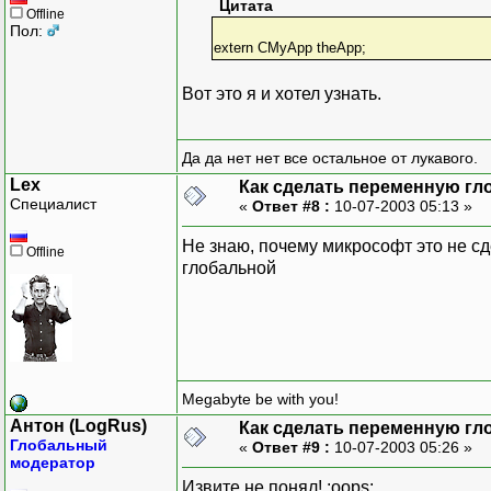
Цитата
Offline
Пол:
extern CMyApp theApp;
Вот это я и хотел узнать.
Да да нет нет все остальное от лукавого.
Lex
Как сделать переменную гл
Специалист
«
Ответ #8 :
10-07-2003 05:13 »
Не знаю, почему микрософт это не сд
Offline
глобальной
Megabyte be with you!
Антон (LogRus)
Как сделать переменную гл
Глобальный
«
Ответ #9 :
10-07-2003 05:26 »
модератор
Извите не понял! :oops: