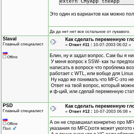
extern CMyApp theApp
Это один из вариантов как можно пол
Да да нет нет все остальное от лукавого.
SlavaI
Как сделать переменную гл
Главный специалист
«
Ответ #11 :
10-07-2003 06:02 »
Блин, ну и задал вопрос. Сам бы я ни
Offline
У меня вопрос к SSW- как ты предпол
написать в вопросе что проблема во
работает с WTL, или вобще для Linux 
Ну надо же понимать что MFC-это нек
Ответ на твой вопрос, который можн
и ф-ций, или сделай переменную ста
PSD
Как сделать переменную гл
Главный специалист
«
Ответ #12 :
10-07-2003 06:08 »
А он не справшиал конкретно про MFC
Offline
указания по MFC(хотя может укогото е
Пол: