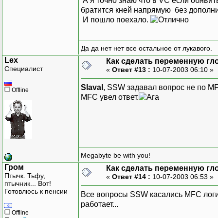
А я точно знаю что в VC если обявить
братится кней напрямую без дополн
И пошло поехало.
Да да нет нет все остальное от лукавого.
Lex
Как сделать переменную гл
Специалист
«
Ответ #13 :
10-07-2003 06:10 »
SlavaI
, SSW задавал вопрос не по MF
Offline
MFC увел ответ.
Megabyte be with you!
Гром
Как сделать переменную гл
Птычк. Тьфу,
«
Ответ #14 :
10-07-2003 06:53 »
птычник... Вот!
Готовлюсь к пенсии
Все вопросы SSW касались MFC логичн
работает...
Offline