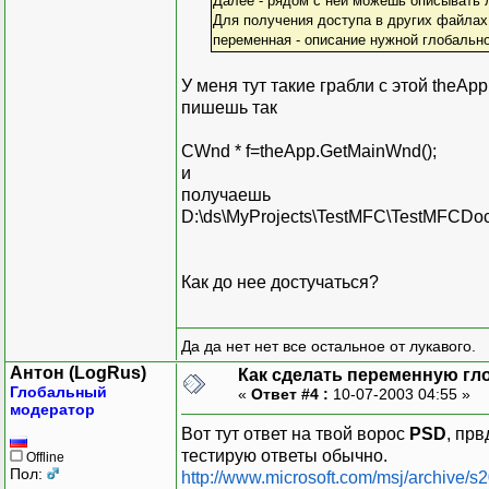
Далее - рядом с ней можешь описывать 
Для получения доступа в других файлах 
переменная - описание нужной глобальн
У меня тут такие грабли с этой theAp
пишешь так
СWnd * f=theApp.GetMainWnd();
и
получаешь
D:\ds\MyProjects\TestMFC\TestMFCDoc.cp
Как до нее достучаться?
Да да нет нет все остальное от лукавого.
Антон (LogRus)
Как сделать переменную гл
Глобальный
«
Ответ #4 :
10-07-2003 04:55 »
модератор
Вот тут ответ на твой ворос
PSD
, прв
тестирую ответы обычно.
Offline
Пол:
http://www.microsoft.com/msj/archive/s