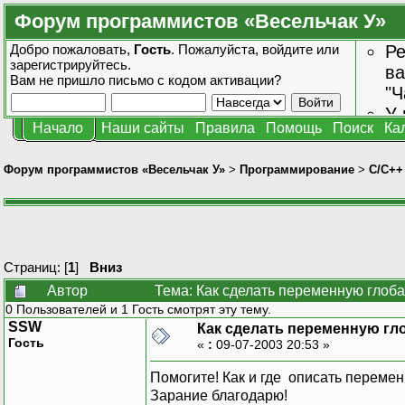
Форум программистов «Весельчак У»
Добро пожаловать,
Гость
. Пожалуйста,
войдите
или
Ре
зарегистрируйтесь
.
ва
Вам не пришло
письмо с кодом активации?
"Ч
У 
Начало
Наши сайты
Правила
Помощь
Поиск
Ка
от
зн
Форум программистов «Весельчак У»
>
Программирование
>
C/C++
Страниц: [
1
]
Вниз
Автор
Тема: Как сделать переменную глоб
0 Пользователей и 1 Гость смотрят эту тему.
SSW
Как сделать переменную гл
Гость
«
:
09-07-2003 20:53 »
Помогите! Как и где описать перемен
Зарание благодарю!