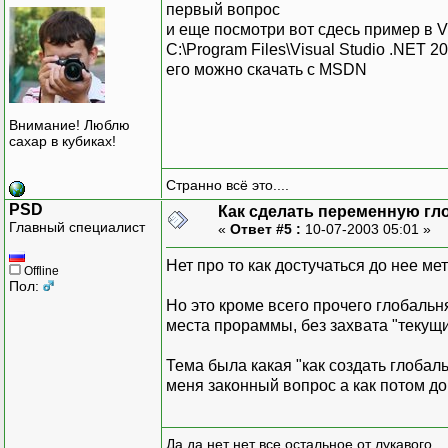
первый вопрос
и еще посмотри вот сдесь пример в 
C:\Program Files\Visual Studio .NET 
его можно скачать с MSDN
Внимание! Люблю
сахар в кубиках!
Странно всё это....
PSD
Как сделать переменную гл
Главный специалист
«
Ответ #5 :
10-07-2003 05:01 »
Нет про то как достучаться до нее м
Offline
Пол:
Но это кроме всего прочего глобальн
места прораммы, без захвата "текущи
Тема была какая "как создать глобал
меня законный вопрос а как потом д
Да да нет нет все остальное от лукавого.