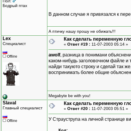
Пол:
Бодрый птах
В данном случае я привязался к пер
А птичку нашу прошу не обижать!!!
Lex
Как сделать переменную гл
Специалист
«
Ответ #19 :
11-07-2003 05:14 »
awolf
, разница в понимани объяснени
Offline
каком-нибудь заголовочном файле и т.
найди такуюто строку и сделай так ж
воспринимать более общие объяснен
Megabyte be with you!
SlavaI
Как сделать переменную гл
Главный специалист
«
Ответ #20 :
11-07-2003 05:51 »
У Страуструпа на личной странице ви
Offline
Код: