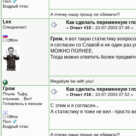
Пол:
Бодрый птах
А птичку нашу прошу не обижать!!!
Lex
Как сделать переменную гл
Специалист
«
Ответ #15 :
10-07-2003 07:48 »
Гром
, я вот такую статистику вопро
Offline
я согласен со Славой и не один р
МОЖНО ПОЛНЕЕ.
Тогда можно ответить более предмет
Megabyte be with you!
Гром
Как сделать переменную гл
Птычк. Тьфу,
«
Ответ #16 :
10-07-2003 07:52 »
птычник... Вот!
Готовлюсь к пенсии
С этим и я согласен...
А статистику я тоже не вел - просто
Offline
Пол:
Бодрый птах
А птичку нашу прошу не обижать!!!