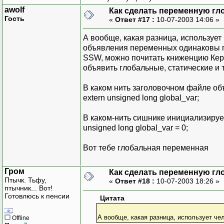
awolf
Как сделать переменную гл
Гость
«
Ответ #17 :
10-07-2003 14:06 »
А вообще, какая разница, используе
объявления переменных одинаковы пр
SSW, можно почитать книженцию Керни
объявить глобальные, статические и 
В каком нить заголовочном файле о
extern unsigned long global_var;
В каком-нить сишнике инициализиру
unsigned long global_var = 0;
Вот тебе глобальная переменная
Гром
Как сделать переменную гл
Птычк. Тьфу,
«
Ответ #18 :
10-07-2003 18:26 »
птычник... Вот!
Готовлюсь к пенсии
Цитата
А вообще, какая разница, использует ч
Offline