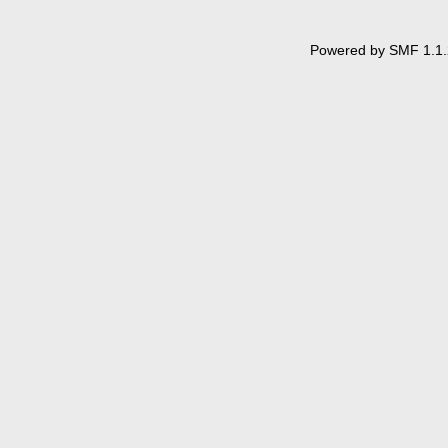
You can take the address
class definition:
Powered by SMF 1.1.
class AE {
// ...
public:
static c
static c
};
const int AE::c7
int f()
{
const in
const in
// ...
}