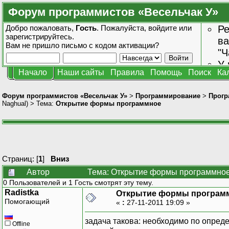
Форум программистов «Весельчак У»
Добро пожаловать,
Гость
. Пожалуйста,
войдите
или
Ре
зарегистрируйтесь
.
ва
Вам не пришло
письмо с кодом активации?
"Ч
У 
Начало
Наши сайты
Правила
Помощь
Поиск
Ка
от
зн
Форум программистов «Весельчак У»
>
Программирование
>
Прогр
Naghual
) > Тема:
Открытие формы программное
Страниц: [
1
]
Вниз
Автор
Тема: Открытие формы программное
0 Пользователей и 1 Гость смотрят эту тему.
Radistka
Открытие формы програм
Помогающий
«
:
27-11-2011 19:09 »
задача такова: необходимо по опред
Offline