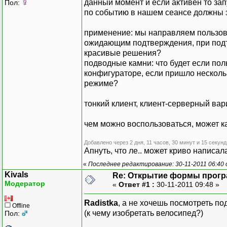
данный момент и если активен то зап
Пол:
по событию в нашем сеансе должны за
применение: мы направляем пользов
ожидающим подтверждения, при подтв
красивые решения?
подводные камни: что будет если поль
конфигураторе, если пришло нескольк
режиме?
тонкий клиент, клиент-серверный ва
чем можно воспользоваться, может к
Добавлено через 2 дня, 11 часов, 30 минут и 15 секунд
Апнуть, что ле.. может криво написал
«
Последнее редактирование: 30-11-2011 06:40 
Kivals
Re: Открытие формы прог
Модератор
«
Ответ #1 :
30-11-2011 09:48 »
Radistka
, а не хочешь посмотреть 
Offline
(к чему изобретать велосипед?)
Пол: