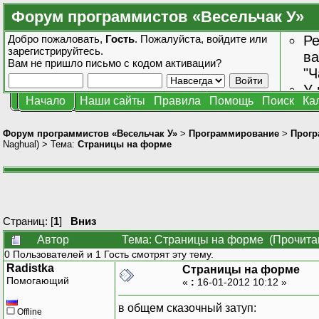
Форум программистов «Весельчак У»
Добро пожаловать,
Гость
. Пожалуйста,
войдите
или
Ре
зарегистрируйтесь
.
ва
Вам не пришло
письмо с кодом активации?
"Ч
У 
Начало
Наши сайты
Правила
Помощь
Поиск
Ка
от
зн
Форум программистов «Весельчак У»
>
Программирование
>
Прогр
Naghual
) > Тема:
Страницы на форме
Страниц: [
1
]
Вниз
Автор
Тема: Страницы на форме (Прочитан
0 Пользователей и 1 Гость смотрят эту тему.
Radistka
Страницы на форме
Помогающий
«
:
16-01-2012 10:12 »
в общем сказочный затуп:
Offline