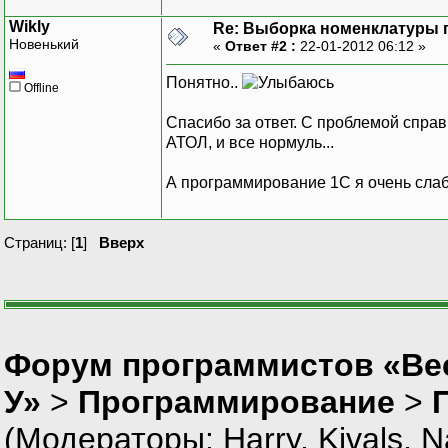
Wikly
Re: Выборка номенклатуры 
Новенький
«
Ответ #2 :
22-01-2012 06:12 »
Понятно..
Offline
Спасибо за ответ. С проблемой спра
АТОЛ, и все нормуль...
А программирование 1С я очень слабо
Страниц: [
1
]
Вверх
Форум программистов «Ве
У»
>
Программирование
>
(Модераторы:
Harry
,
Kivals
,
N