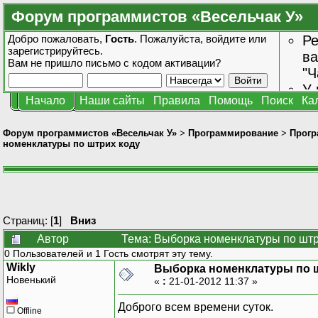
Форум программистов «Весельчак У»
Добро пожаловать,
Гость
. Пожалуйста,
войдите
или
Ре
зарегистрируйтесь
.
ва
Вам не пришло
письмо с кодом активации?
"Ч
У 
Начало
Наши сайты
Правила
Помощь
Поиск
Ка
от
зн
Форум программистов «Весельчак У»
>
Программирование
>
Прогр
номенклатуры по штрих коду
Страниц: [
1
]
Вниз
Автор
Тема: Выборка номенклатуры по штр
0 Пользователей и 1 Гость смотрят эту тему.
Wikly
Выборка номенклатуры по 
Новенький
«
:
21-01-2012 11:37 »
Доброго всем времени суток.
Offline