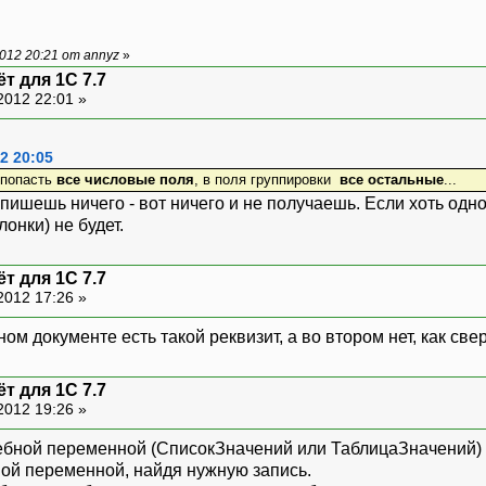
012 20:21 от annyz
»
т для 1С 7.7
2012 22:01 »
2 20:05
 попасть
все числовые поля
, в поля группировки
все остальные
...
пишешь ничего - вот ничего и не получаешь. Если хоть одно
лонки) не будет.
т для 1С 7.7
2012 17:26 »
ном документе есть такой реквизит, а во втором нет, как све
т для 1С 7.7
2012 19:26 »
ебной переменной (СписокЗначений или ТаблицаЗначений) 
ной переменной, найдя нужную запись.