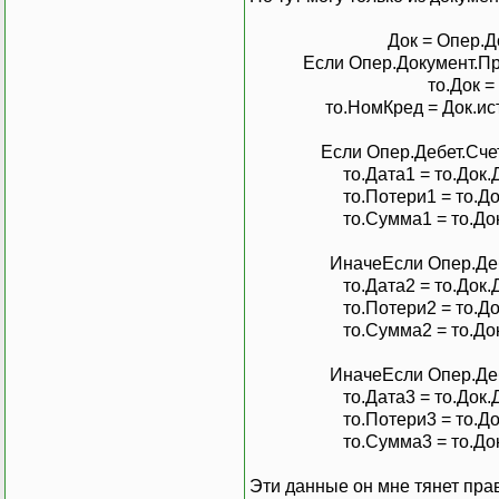
ИначеЕсли
Опер.Деб
Док = Опер.Доку
то.Дата
3
=
то.Док.
Если Опер.Документ.Предс
то.
По
тери
3
=
то.До
то.Док = До
то.Сумма
3
=
то.Док
то.НомКред = Док.исто
И
тог
По
тери
3
=
то.и
И
тогСумма
3
=
то.ит
Если Опер.Дебет.Счет.Код
КонецЕсли
;
то.Дата1 = то.Док.Да
И
тог
По
тери
1
=
то.и
то.Потери1 = то.Док.
И
тогСумма
1
=
то.ит
то.Сумма1 = то.Док.
И
тог
По
тери
2
=
то.и
И
тогСумма
2
=
то.ит
ИначеЕсли Опер.Дебет.Сч
то.Дата2 = то.Док.Да
КонецЕсли
;
то.Потери2 = то.Док.
то.Сумма2 = то.Док.
КонецЕсли
;
ИначеЕсли Опер.Дебет.Сч
КонецЦикла
;
то.Дата3 = то.Док.Да
Опер
=
0
;
то.Потери3 = то.Док.
то.Сумма3 = то.Док.
то.Свернуть
(
"Док,Д
то.выбратьСтроки
(
)
Эти данные он мне тянет прав
Пока
то.получитьСт