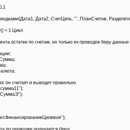
ВалСумма;
0.1
умма;
р.Валюта;
ками(Дата1, Дата2, СчетЦель, "", ПланСчетов, Разделите
тог
(
"сумма11"
)
;
ог
(
"СуммаЭ"
)
;
) = 1 Цикл
т
(
"Документ.ФинансированиеЦелевое"
)
;
ента остатки по счетам, но только из проводок беру данные 
т;
ации;
.ПредставлениеВида
(
)
=
"Фин.целевое"
Тогда
Сумма;
ма;
сточник;
алюта;
чет.Код
=
"14.5.0"
Тогда
тог он считает и выводит правильно
ДатаДок;
умма11");
к.Сумма
По
тери;
СуммаЭ");
.СуммаВ;
ет.Счет.Код
=
"14.5.1"
Тогда
ДатаДок;
ент.ФинансированиеЦелевое");
к.Сумма
По
тери;
.СуммаВ;
нта по проводке получается бред