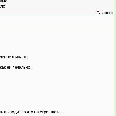
ьные.
кле
Записан
елевое финанс.
как ни печально...
ь выводит то что на скриншоте...