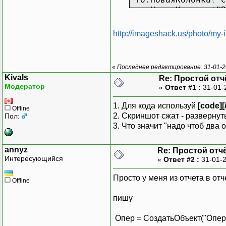
то.НоваяКолонка
(
"В
то.НоваяКолонка
(
"Н
то.НоваяКолонка
(
"П
http://imageshack.us/photo/my-
то.НоваяКолонка
(
"С
то.НоваяКолонка
(
"П
то.НоваяКолонка
(
"С
«
Последнее редактирование: 31-01-20
то.НоваяКолонка
(
"П
Kivals
Re: Простой отчё
то.НоваяКолонка
(
"С
Модератор
«
Ответ #1 :
31-01-
СчетЦель
=
"50.1.0
1. Для кода используй
[code][
Offline
2. Скриншот сжат - развернуть
Пол:
ПланСчетов
=
Выбра
3. Что значит "надо чтоб два
Опер.ВыбратьОперац
annyz
Re: Простой отчё
Интересующийся
«
Ответ #2 :
31-01-2
Пока
Опер.
По
лучить
Если
(
Опер.Дебет.
Просто у меня из отчета в от
то.НоваяСтрока
(
)
;
Offline
Если
Опер.Дебет.С
пишу
ДокО
=
СоздатьОбъе
то.ДокО
=
Опер.Док
Опер = СоздатьОбъект("Опер
то.Дата
И
нв
=
Опер.