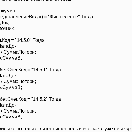
ет.Счет.Код
=
"14.5.2"
Тогда
мент;
ДатаДок;
тавлениеВида() = "Фин.целевое" Тогда
к.Сумма
По
тери;
к;
.СуммаВ;
чник;
тог
(
"Потери3"
)
;
ог
(
"Сумма3"
)
;
 = "14.5.0" Тогда
таДок;
тог
(
"Потери1"
)
;
СуммаПотери;
ог
(
"Сумма1"
)
;
СуммаВ;
тог
(
"Потери2"
)
;
ог
(
"Сумма2"
)
;
ет.Код = "14.5.1" Тогда
таДок;
СуммаПотери;
СуммаВ;
ет.Код = "14.5.2" Тогда
таДок;
СуммаПотери;
СуммаВ;
окО"
,
)
;
;
ильно, но только в итог пишет ноль и все, как я уже не изв
року
(
)
=
1
Цикл