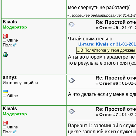
мое свернуть не работает((
«
Последнее редактирование: 31-01-2
Kivals
Re: Простой отчё
Модератор
«
Ответ #5 :
31-01-
Читай внимательно:
Offline
Цитата: Kivals от 31-01-201
Пол:
...В ПоляИтогов у тебя должны
А ты во втором параметре не 
то в результате этого поля (ко
annyz
Re: Простой отчё
Интересующийся
«
Ответ #6 :
01-02-
А что делать если у меня в од
Offline
Kivals
Re: Простой отчё
Модератор
«
Ответ #7 :
01-02-
Вариант 1: запоминай в служ
Offline
цикле заполняй их из служеб
Пол: