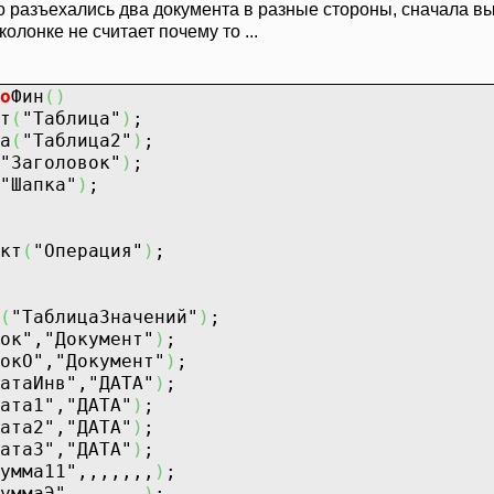
 разъехались два документа в разные стороны, сначала выв
колонке не считает почему то ...
о
Фин
(
)
т
(
"Таблица"
)
;
а
(
"Таблица2"
)
;
"Заголовок"
)
;
"Шапка"
)
;
кт
(
"Операция"
)
;
(
"ТаблицаЗначений"
)
;
ок"
,
"Документ"
)
;
окО"
,
"Документ"
)
;
атаИнв"
,
"ДАТА"
)
;
ата1"
,
"ДАТА"
)
;
ата2"
,
"ДАТА"
)
;
ата3"
,
"ДАТА"
)
;
умма11"
,,,,,,,
)
;
уммаЭ"
,,,,,,,
)
;