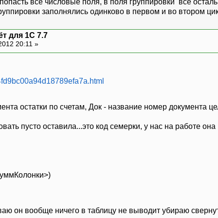
попасть все числовые поля, в поля группировки все остал
руппировки заполнялись одинково в первом и во втором ци
т для 1С 7.7
2012 20:11 »
254fd9bc00a94d18789efa7a.html
ента остатки по счетам, Док - название номер документа ц
вать пусто оставила...это код семерки, у нас на работе она 
СуммКолонки>)
иваю он вообще ничего в таблицу не выводит убираю свернут