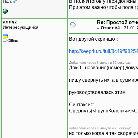
В ПоляИтогов у тебя должны 
Пол:
При этом важно чтобы поля г
annyz
Re: Простой отчё
Интересующийся
«
Ответ #4 :
31-01-
Вот другой скриншот:
Offline
http://keep4u.ru/full/8c49ff98
Добавлено через 8 минут и 52 секунды:
ДокО - название(номер) докум
пишу свернуть их, а в суммиро
руководствовалась этим
Синтаксис:
Свернуть(<ГруппКолонки>,<
Добавлено через 1 минуту и 25 секунд:
но только когда я так сворач