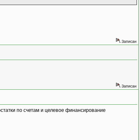
Записан
Записан
анСчетов, РазделительУчета
)
;
д
=
"14.5.1"
)
или
(
Опер.Дебет.Счет.Код
=
"14.5
 остатки по счетам и целевое финансирование