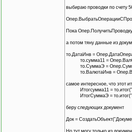
то.сумма
11
=
Опер.
выбираю проводки по счету 5
то.СуммаЭ
=
Опер.С
то.Валюта
И
нв
=
Опе
Опер.ВыбратьОперацииСПровод
И
тогсумма
11
=
то.и
И
тогСуммаЭ
=
то.ит
Пока Опер.ПолучитьПроводку(
КонецЕсли
;
Док
=
СоздатьОбъек
а потом тяну данные из докум
Док
=
Опер.Докумен
то.ДатаИнв = Опер.ДатаОпер
Если
Опер.Документ
то.сумма11 = Опер.Вал
то.Док
=
Док;
то.СуммаЭ = Опер.Сум
то.НомКред
=
Док.и
то.ВалютаИнв = Опер.В
Если
Опер.Дебет.С
самое интересное, что этот и
то.Дата
1
=
то.Док.
Итогсумма11 = то.итог("с
то.
По
тери
1
=
то.До
ИтогСуммаЭ = то.итог("
то.Сумма
1
=
то.Док
беру следующих документ
ИначеЕсли
Опер.Деб
то.Дата
2
=
то.Док.
Док = СоздатьОбъект("Докум
то.
По
тери
2
=
то.До
то.Сумма
2
=
то.Док
Но тут могу только из докуме