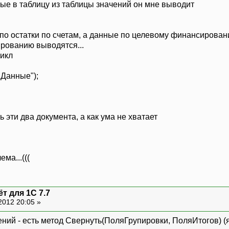
ые в таблицу из таблицы значений он мне выводит
"Данные"
)
;
о остатки по счетам, а данные по целевому финансированию
рованию выводятся...
Цикл
"Итого"
)
;
анные");
 эти два документа, а как ума не хватает
ма...(((
т для 1С 7.7
2012 20:05 »
ний - есть метод Свернуть(ПоляГрупировки, ПоляИтогов) (я 