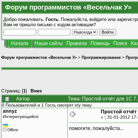
Форум программистов «Весельчак У»
Добро пожаловать,
Гость
. Пожалуйста,
войдите
или
зарегистр
Вам не пришло
письмо с кодом активации?
Начало
Наши сайты
Правила
Помощь
Поиск
Ка
Форум программистов «Весельчак У»
>
Программирование
>
Прогр
Страниц: [
1
]
Вниз
Автор
Тема: Простой отчёт для 1С 7
0 Пользователей и 1 Гость смотрят эту тему.
annyz
Простой отчёт 
Интересующийся
«
:
31-01-2012 17
помогите, пожалуйста...
Offline