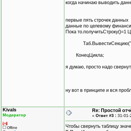
когда начинаю выводить данн
Таб.ВывестиСекцию
(
первые пять строчек данных п
КонецЦикла
;
данные по целевому финанси
Пока то.получитьСтроку()=1 
Таб.ВывестиСекцию
(
Таб.Опции
(
0
,
0
)
;
Таб.ВывестиСекцию("Д
Таб.
Пока
зать
(
)
;
КонецЦикла;
КонецПроцедуры
я думаю, просто надо свернуть
ну вот в принципе и вся пробле
Kivals
Re: Простой отчё
Модератор
«
Ответ #3 :
31-01-
Чтобы свернуть таблицу значе
Offline