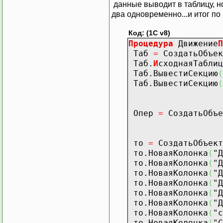
данные выводит в таблицу, но
два одновременно...и итог по 
Код: (1C v8)
Процедура
Движение
П
Таб
=
СоздатьОбъек
Таб.
И
сходнаяТаблиц
Таб.ВывестиСекцию
(
Таб.ВывестиСекцию
(
Опер
=
СоздатьОбъе
то
=
СоздатьОбъект
то.НоваяКолонка
(
"Д
то.НоваяКолонка
(
"Д
то.НоваяКолонка
(
"Д
то.НоваяКолонка
(
"Д
то.НоваяКолонка
(
"Д
то.НоваяКолонка
(
"Д
то.НоваяКолонка
(
"с
то.НоваяКолонка
(
"С