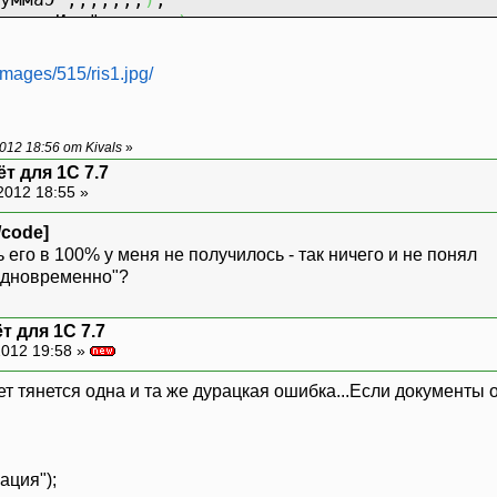
алютаИнв"
,,,,,,,
)
;
омКред"
,,,,,,,
)
;
отери1"
,,,,,,,
)
;
images/515/ris1.jpg/
умма1"
,,,,,,,
)
;
отери2"
,,,,,,,
)
;
умма2"
,,,,,,,
)
;
12 18:56 от Kivals
»
отери3"
,,,,,,,
)
;
т для 1С 7.7
умма3"
,,,,,,,
)
;
2012 18:55 »
"
;
/code]
 его в 100% у меня не получилось - так ничего и не понял
нныйПланСчетов
(
)
;
 одновременно"?
ииСПроводками
(
Дата
1
, Дата
2
, СчетЦель,
""
, Пл
т для 1С 7.7
012 19:58 »
Проводку
(
)
=
1
Цикл
Счет.Код
=
"14.5.0"
)
или
(
Опер.Дебет.Счет.Ко
чет тянется одна и та же дурацкая ошибка...Если документы
чет.Код
=
СчетЦель
Тогда
кт
(
"Документ.ОстаткиПоСчетам"
)
;
умент;
ация");
ДатаОперации;