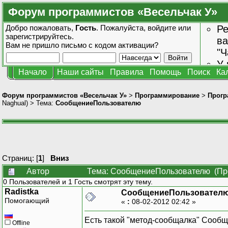
Форум программистов «Весельчак У»
Добро пожаловать,
Гость
. Пожалуйста,
войдите
или
Ре
зарегистрируйтесь
.
ва
Вам не пришло
письмо с кодом активации?
"Ч
У 
Начало
Наши сайты
Правила
Помощь
Поиск
Ка
от
зн
Форум программистов «Весельчак У»
>
Программирование
>
Прогр
Naghual
) > Тема:
СообщениеПользователю
Страниц: [
1
]
Вниз
Автор
Тема: СообщениеПользователю (Про
0 Пользователей и 1 Гость смотрят эту тему.
Radistka
СообщениеПользовател
Помогающий
«
:
08-02-2012 02:42 »
Есть такой "метод-сообщалка" Сообщ
Offline