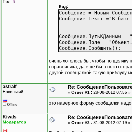
Пол:
Код:
Сообщение = Новый Сообще
Сообщение.Текст ="В базе
Сообщение.ПутьКДанным = 
Сообщение.Поле = "Объект
Сообщение.Сообщить();
очень хотелось бы, чтобы по щелчку
справочника, да ещё бы в него отпра
другой сообщалкой такую приблуду м
astralf
Re: СообщениеПользоват
Новенький
«
Ответ #1 :
28-08-2012 07:55 »
это наверное форму сообщалки надо 
Offline
Kivals
Re: СообщениеПользоват
Модератор
«
Ответ #2 :
31-08-2012 07:19 »