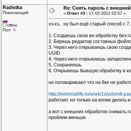
Radistka
Re: Снять пароль с внешней
Помогающий
«
Ответ #3 :
17-02-2012 02:57 »
хз-хз.. ну был ещё старый способ с 7.
Offline
Пол:
1. Создаешь свою вн обработку без па
2. Берешь редактор составных фойлов
3. Через него открываешь свою создан
UUID
4. Через него открываешь запаролен
5. Сохраняешь.
6. Открывешь бывшую обработку в к
но поговаривают что на 8ке не работа
http://extremallife.ru/work/1s/vzlom8-pa
работает. но только на копии делать и
а вот с внешних обработок снимать п
проблем меньше.