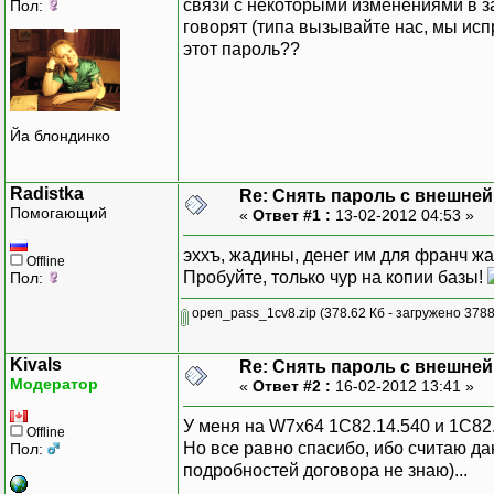
связи с некоторыми изменениями в з
Пол:
говорят (типа вызывайте нас, мы исп
этот пароль??
Йа блондинко
Radistka
Re: Снять пароль с внешней
Помогающий
«
Ответ #1 :
13-02-2012 04:53 »
эххъ, жадины, денег им для франч жа
Offline
Пробуйте, только чур на копии базы!
Пол:
open_pass_1cv8.zip
(378.62 Кб - загружено 3788
Kivals
Re: Снять пароль с внешней
Модератор
«
Ответ #2 :
16-02-2012 13:41 »
У меня на W7x64 1C82.14.540 и 1С82
Offline
Но все равно спасибо, ибо считаю д
Пол:
подробностей договора не знаю)...