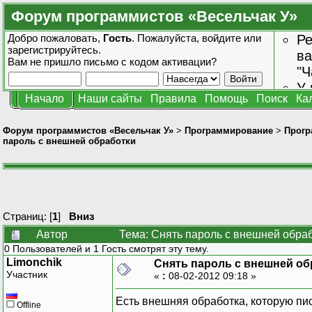
Форум программистов «Весельчак У»
Добро пожаловать,
Гость
. Пожалуйста,
войдите
или
Ре
зарегистрируйтесь
.
ва
Вам не пришло
письмо с кодом активации?
"Ч
У 
Начало
Наши сайты
Правила
Помощь
Поиск
Ка
от
зн
Форум программистов «Весельчак У»
>
Программирование
>
Прогр
пароль с внешней обработки
Страниц: [
1
]
Вниз
Автор
Тема: Снять пароль с внешней обра
0 Пользователей и 1 Гость смотрят эту тему.
Limonchik
Снять пароль с внешней об
Участник
«
:
08-02-2012 09:18 »
Есть внешняя обработка, которую пи
Offline