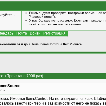
Рекомендуем проверить настройки временной зо
ируйтесь
.
"Часовой пояс:").
У нас больше нет рассылок. Если вам приходят п
знайте, что это не мы рассылаем.
лендарь
Почта
Войти
Регистрация
технология от и до
> Тема:
ItemsControl + ItemsSource
rce (Прочитано 7906 раз)
ItemsSource
18 »
ема. Имеется ItemsControl. На него кидается список. Шабл
валось ввести триггер и в зависимости от него не показыв