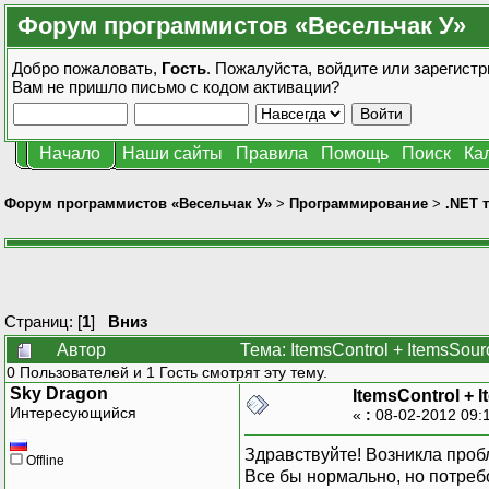
Форум программистов «Весельчак У»
Добро пожаловать,
Гость
. Пожалуйста,
войдите
или
зарегистр
Вам не пришло
письмо с кодом активации?
Начало
Наши сайты
Правила
Помощь
Поиск
Ка
Форум программистов «Весельчак У»
>
Программирование
>
.NET 
Страниц: [
1
]
Вниз
Автор
Тема: ItemsControl + ItemsSou
0 Пользователей и 1 Гость смотрят эту тему.
Sky Dragon
ItemsControl + 
Интересующийся
«
:
08-02-2012 09:
Здравствуйте! Возникла пробл
Offline
Все бы нормально, но потребо