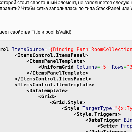
в которой стоит спрятанный элемент, не заполняется следу
исправить? Чтобы сетка заполнялась по типа StackPanel или
ет свойства Title и bool IsValid)
rol
ItemsSource
=
"{Binding Path=RoomCollectio
<ItemsControl.ItemsPanel
>
<ItemsPanelTemplate
>
<UniformGrid
Columns
=
"5"
Rows
=
"
</ItemsPanelTemplate
>
</ItemsControl.ItemsPanel
>
<ItemsControl.ItemTemplate
>
<DataTemplate
>
<Grid
>
<Grid.Style
>
<Style
TargetType
=
"{x:T
<Style.Triggers
>
<DataTrigger
Bi
<Setter
Pro
</DataTrigger
>