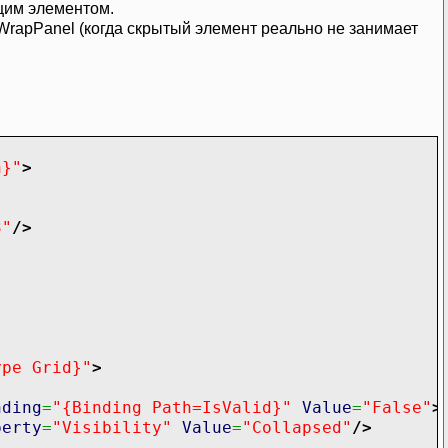
ющим элементом.
 WrapPanel (когда скрытый элемент реально не занимает
n}"
>
3"
/>
ype Grid}"
>
nding
=
"{Binding Path=IsValid}"
Value
=
"False"
>
perty
=
"Visibility"
Value
=
"Collapsed"
/>