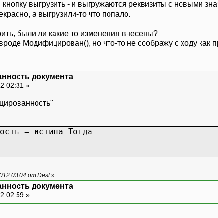
кнопку выгрузить - и выгружаются реквизиты с новыми зн
екрасно, а выгрузили-то что попало.
рить, были ли какие то изменения внесены?
роде Модифицирован(), но что-то не соображу с ходу как п
нность документа
2 02:31 »
ицированность"
ость = истина Тогда
012 03:04 от Dest
»
нность документа
2 02:59 »