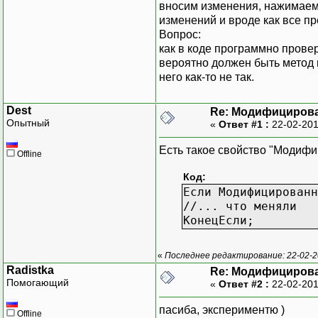
вносим изменения, нажимаем 
изменений и вроде как все пр
Вопрос:
как в коде программно прове
вероятно должен быть метод в
него как-то не так.
Dest
Re: Модифицирова
Опытный
«
Ответ #1 :
22-02-201
Есть такое свойство "Модиф
Offline
Код:
Если Модифицированн
//... что меняли
КонецЕсли;
«
Последнее редактирование: 22-02-2
Radistka
Re: Модифицирова
Помогающий
«
Ответ #2 :
22-02-201
пасиба, экспериментю )
Offline