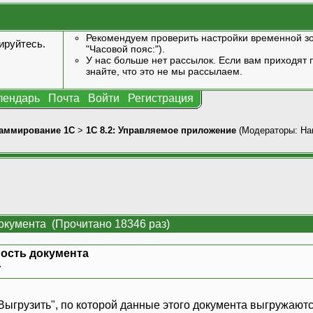
Рекомендуем проверить настройки временной зо
ируйтесь
.
"Часовой пояс:").
У нас больше нет рассылок. Если вам приходят п
знайте, что это не мы рассылаем.
лендарь
Почта
Войти
Регистрация
аммирование 1С
>
1С 8.2: Управляемое приложение
(Модераторы:
Har
кумента (Прочитано 18346 раз)
ость документа
»
 "Выгрузить", по которой данные этого документа выгружаю