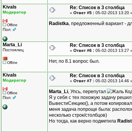
Kivals
Re: Список в 3 столбца
Модератор
«
Ответ #5 :
05-02-2013 13:20 
Radistka
, предложенный вариант - для
Offline
Пол:
Marta_Li
Re: Список в 3 столбца
Постоялец
«
Ответ #6 :
05-02-2013 13:27 
Нет, по 8.1 вопрос был.
Offline
Kivals
Re: Список в 3 столбца
Модератор
«
Ответ #7 :
05-02-2013 14:46 
Marta_Li
, Упсь, перепутал
Код
Offline
Я у себя с тех похожую задачу решил
Пол:
ВывестиСекцию(), а потом копировал р
меня задача попроще была: расположи
несколько строк/столбцов)
Но тогда, как верно подметила
Radis