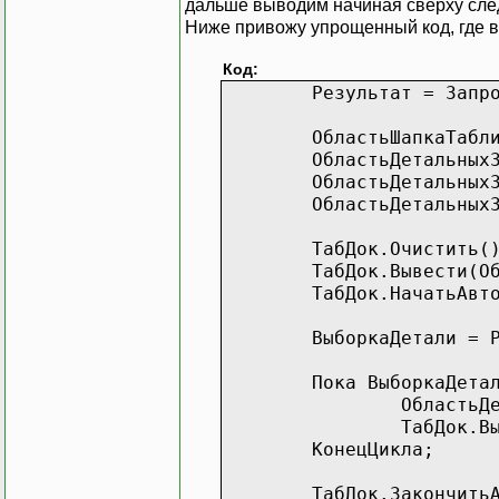
дальше выводим начиная сверху следу
Ниже привожу упрощенный код, где в
Код:
Результат = Запр
ОбластьШапкаТаб
ОбластьДетальных
ОбластьДетальных
ОбластьДетальных
ТабДок.Очистить(
ТабДок.Вывести(О
ТабДок.НачатьАвт
ВыборкаДетали = 
Пока ВыборкаДета
ОбластьД
ТабДок.В
КонецЦикла;
ТабДок.Закончить