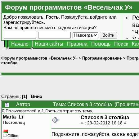
Форум программистов «Весельчак У»
Добро пожаловать,
Гость
. Пожалуйста,
войдите
или
Ре
зарегистрируйтесь
.
ва
Вам не пришло
письмо с кодом активации?
"Ч
У 
Начало
Наши сайты
Правила
Помощь
Поиск
Ка
от
зн
Форум программистов «Весельчак У»
>
Программирование
>
Прогр
столбца
Страниц: [
1
]
Вниз
Автор
Тема: Список в 3 столбца (Прочитан
0 Пользователей и 1 Гость смотрят эту тему.
Marta_Li
Список в 3 столбца
Постоялец
«
:
29-02-2012 16:18 »
Подскажите, пожалуйста, как выводит
Offline