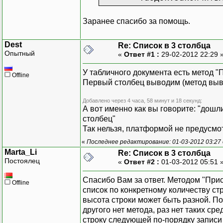
ТабДок.Повторять
Заранее спасибо за помощь.
ТабДок.ПолеСверх
ТабДок.ПолеСнизу
Dest
Re: Список в 3 столбца
ТабДок.ПолеСправ
Опытный
«
Ответ #1 :
29-02-2012 22:29 
ТабДок.ТолькоПро
У табличного документа есть метод "
Offline
Первый столбец выводим (метод вывес
Добавлено через 4 часа, 58 минут и 18 секунд:
А вот именно как вы говорите: "дош
столбец"
Так нельзя, платформой не предусмо
«
Последнее редактирование: 01-03-2012 03:27 
Marta_Li
Re: Список в 3 столбца
Постоялец
«
Ответ #2 :
01-03-2012 05:51 
Спасибо Вам за ответ. Методом "При
Offline
список по конкретному количеству стро
высота строки может быть разной. По
другого нет метода, раз нет таких с
строку следующей по-порядку записи