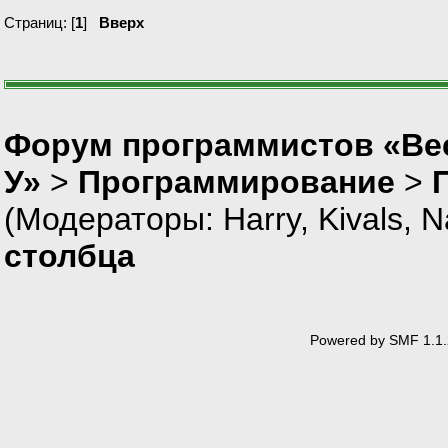
Страниц: [
1
]
Вверх
Форум программистов «Ве
У»
>
Программирование
>
(Модераторы:
Harry
,
Kivals
,
N
столбца
Powered by SMF 1.1.