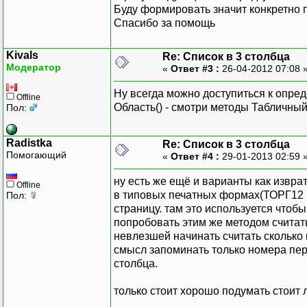
Буду формировать значит конкретно п
Спасибо за помощь
Kivals
Re: Список в 3 столбца
Модератор
«
Ответ #3 :
26-04-2012 07:08 
Ну всегда можно доступиться к опре
Offline
Область() - смотри методы Табличны
Пол:
Radistka
Re: Список в 3 столбца
Помогающий
«
Ответ #4 :
29-01-2013 02:59 
ну есть же ещё и варианты как изврат
Offline
в типовых печатных формах(ТОРГ12 н
Пол:
страницу. там это используется чтоб
попробовать этим же методом считать
невлезшей начинать считать сколько в
смысл запоминать только номера пер
столбца.
только стоит хорошо подумать стоит л