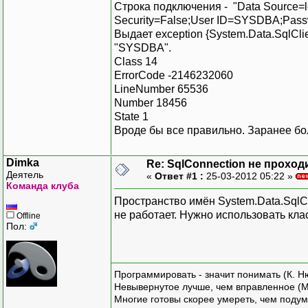
Строка подключения - "Data Source=local
Security=False;User ID=SYSDBA;Pass
Выдает exception {System.Data.SqlCl
"SYSDBA".
Class 14
ErrorCode -2146232060
LineNumber 65536
Number 18456
State 1
Вроде бы все правильно. Заранее бо
Dimka
Re: SqlConnection не проход
Деятель
«
Ответ #1 :
25-03-2012 05:22 »
Команда клуба
Пространство имён System.Data.SqlCl
не работает. Нужно использовать кла
Offline
Пол:
Программировать - значит понимать (К. Н
Невывернутое лучше, чем вправленное (М
Многие готовы скорее умереть, чем подум