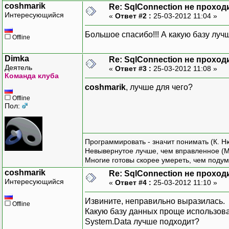
coshmarik
Re: SqlConnection не проход
Интересующийся
«
Ответ #2 :
25-03-2012 11:04 »
Большое спасибо!!! А какую базу луч
Offline
Dimka
Re: SqlConnection не проход
Деятель
«
Ответ #3 :
25-03-2012 11:08 »
Команда клуба
coshmarik
, лучше для чего?
Offline
Пол:
Программировать - значит понимать (К. Н
Невывернутое лучше, чем вправленное (М
Многие готовы скорее умереть, чем подум
coshmarik
Re: SqlConnection не проход
Интересующийся
«
Ответ #4 :
25-03-2012 11:10 »
Извините, неправильно выразилась.
Offline
Какую базу данных проще использовать
System.Data лучше подходит?