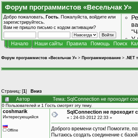
Форум программистов «Весельчак У»
Добро пожаловать,
Гость
. Пожалуйста,
войдите
или
Ре
зарегистрируйтесь
.
ва
Вам не пришло
письмо с кодом активации?
"Ч
У 
Начало
Наши сайты
Правила
Помощь
Поиск
Ка
от
зн
Форум программистов «Весельчак У»
>
Программирование
>
.NET 
Страниц: [
1
]
Вниз
Автор
Тема: SqlConnection не проходит со
0 Пользователей и 1 Гость смотрят эту тему.
coshmarik
SqlConnection не проходит 
Интересующийся
«
:
24-03-2012 22:33 »
Доброго времени суток! Помогите, по
Offline
Пытаюсь создать соединение с базой