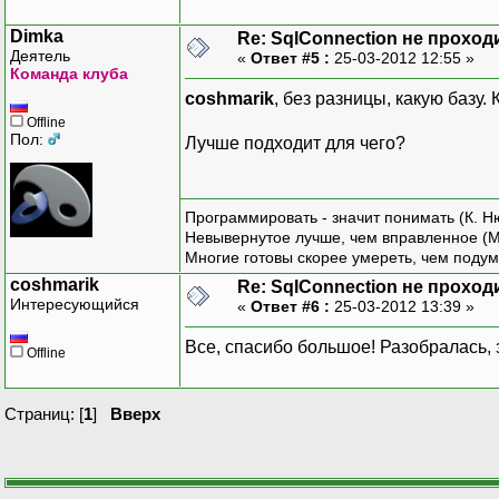
Dimka
Re: SqlConnection не проход
Деятель
«
Ответ #5 :
25-03-2012 12:55 »
Команда клуба
coshmarik
, без разницы, какую базу.
Offline
Пол:
Лучше подходит для чего?
Программировать - значит понимать (К. Н
Невывернутое лучше, чем вправленное (М
Многие готовы скорее умереть, чем подум
coshmarik
Re: SqlConnection не проход
Интересующийся
«
Ответ #6 :
25-03-2012 13:39 »
Все, спасибо большое! Разобралась, 
Offline
Страниц: [
1
]
Вверх