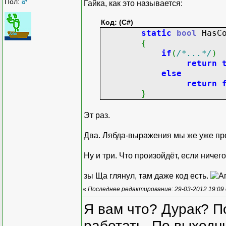
Пол:
Гайка, как это называется:
Код: (C#)
static
bool
HasCo
{
if
(
/*...*/
)
return
else
return
}
Эт раз.
Два. Лябда-выражения мы же уже пр
Ну и три. Что произойдёт, если ничег
зы Ща глянул, там даже код есть.
«
Последнее редактирование: 29-03-2012 19:09
Я вам что? Дурак? П
работать. По выходн