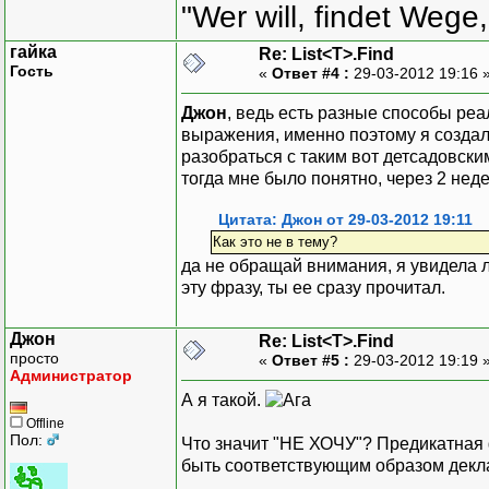
"Wer will, findet Wege,
гайка
Re: List<T>.Find
Гость
«
Ответ #4 :
29-03-2012 19:16 
Джон
, ведь есть разные способы ре
выражения, именно поэтому я создала
разобраться с таким вот детсадовски
тогда мне было понятно, через 2 неде
Цитата: Джон от 29-03-2012 19:11
Как это не в тему?
да не обращай внимания, я увидела л
эту фразу, ты ее сразу прочитал.
Джон
Re: List<T>.Find
просто
«
Ответ #5 :
29-03-2012 19:19 
Администратор
А я такой.
Offline
Пол:
Что значит "НЕ ХОЧУ"? Предикатная ф
быть соответствующим образом декла