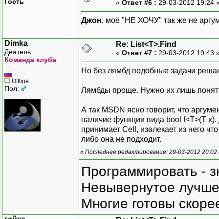
Гость
«
Ответ #6 :
29-03-2012 19:24 
Джон
, моё "НЕ ХОЧУ" так же не аргу
Dimka
Re: List<T>.Find
Деятель
«
Ответ #7 :
29-03-2012 19:43 
Команда клуба
Но без лямбд подобные задачи решаю
Offline
Пол:
Лямбды проще. Нужно их лишь поня
А так MSDN ясно говорит, что аргуме
наличие функции вида bool f<T>(T x)
принимает Cell, извлекает из него чт
либо она не подходит.
«
Последнее редактирование: 29-03-2012 20:02
Программировать - з
Невывернутое лучше,
Многие готовы скорее