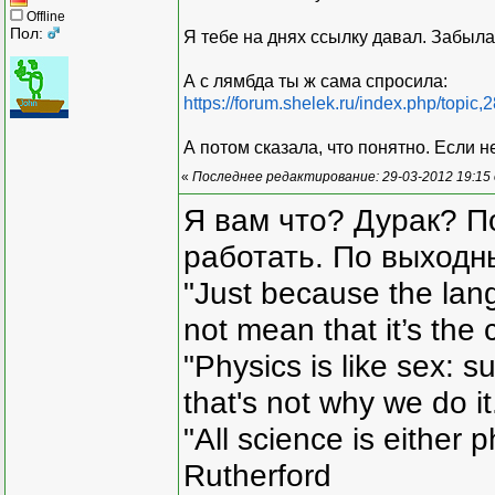
Offline
Пол:
Я тебе на днях ссылку давал. Забыла
А с лямбда ты ж сама спросила:
https://forum.shelek.ru/index.php/top
А потом сказала, что понятно. Если н
«
Последнее редактирование: 29-03-2012 19:15
Я вам что? Дурак? П
работать. По выходн
"Just because the lan
not mean that it’s the 
"Physics is like sex: s
that's not why we do i
"All science is either 
Rutherford