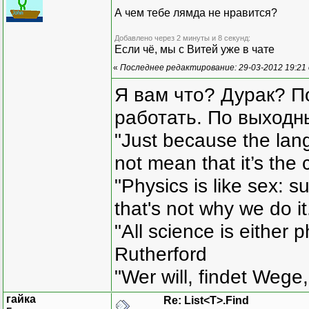
А чем тебе лямда не нравится?
Добавлено через 2 минуты и 8 секунд:
Если чё, мы с Витей уже в чате
«
Последнее редактирование: 29-03-2012 19:21
Я вам что? Дурак? П
работать. По выходн
"Just because the lan
not mean that it’s the 
"Physics is like sex: s
that's not why we do i
"All science is either 
Rutherford
"Wer will, findet Wege,
гайка
Re: List<T>.Find