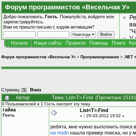
Форум программистов «Весельчак У»
Добро пожаловать,
Гость
. Пожалуйста,
войдите
или
Ре
зарегистрируйтесь
.
ва
Вам не пришло
письмо с кодом активации?
"Ч
У 
Начало
Наши сайты
Правила
Помощь
Поиск
Ка
от
зн
Форум программистов «Весельчак У»
>
Программирование
>
.NET 
Страниц: [
1
]
Вниз
Автор
Тема: List<T>.Find (Прочитано 15191
0 Пользователей и 1 Гость смотрят эту тему.
гайка
List<T>.Find
Гость
«
:
29-03-2012 19:02 »
ребята, мне нужно выполнить поиск в
на msdn
нашла пример поиска, но у м