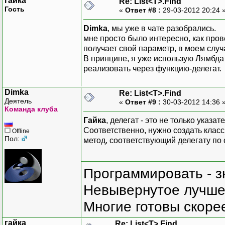
гайка
Re: List<T>.Find
Гость
«
Ответ #8 :
29-03-2012 20:24 
Dimka
, мы уже в чате разобрались.
мне просто было интересно, как про
получает свой параметр, в моем случа
В принципе, я уже использую Лямбда 
реализовать через функцию-делегат.
Dimka
Re: List<T>.Find
Деятель
«
Ответ #9 :
30-03-2012 14:36 
Команда клуба
Гайка
, делегат - это не только указа
Соответственно, нужно создать класс
Offline
Пол:
метод, соответствующий делегату по 
Программировать - з
Невывернутое лучше,
Многие готовы скорее
гайка
Re: List<T>.Find