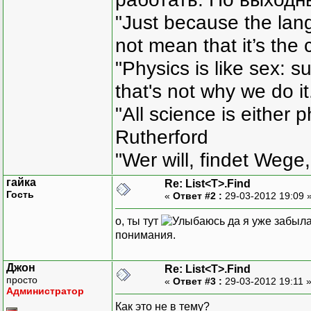
"Just because the lan
not mean that it’s the 
"Physics is like sex: s
that's not why we do i
"All science is either 
Rutherford
"Wer will, findet Wege,
гайка
Re: List<T>.Find
Гость
«
Ответ #2 :
29-03-2012 19:09 
о, ты тут
да я уже забыла
понимания.
Джон
Re: List<T>.Find
просто
«
Ответ #3 :
29-03-2012 19:11 
Администратор
Как это не в тему?