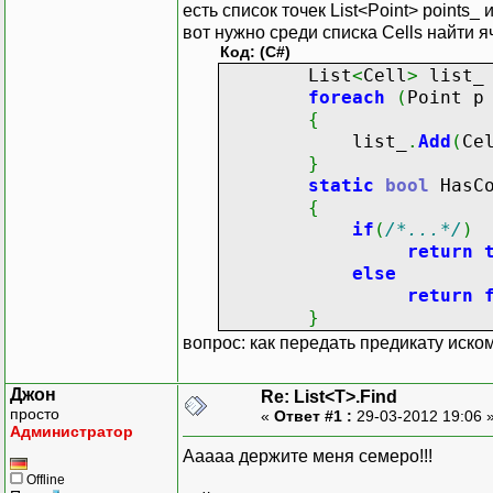
есть список точек List<Point> points_ 
вот нужно среди списка Cells найти я
Код: (C#)
List
<
Cell
>
list
foreach
(
Point 
{
list_
.
Add
(
Ce
}
static
bool
HasCo
{
if
(
/*...*/
)
return
else
return
}
вопрос: как передать предикату иско
Джон
Re: List<T>.Find
просто
«
Ответ #1 :
29-03-2012 19:06 
Администратор
Ааааа держите меня семеро!!!
Offline