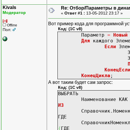
Kivals
Re: Отбор/Параметры в дина
Модератор
«
Ответ #1 :
13-05-2012 23:17 »
Вот пример кода для программной ус
Offline
Код: (1C v8)
Пол:
Параметр
=
Новый
Для
каждого Элем
Если
Элем
Элемен
Элемен
КонецЕсл
КонецЦикла
;
А вот таким будет сам запрос:
Код: (1C v8)
ВЫБРАТЬ
Наименование КАК Г
ИЗ
Справочник.Номенклату
ГДЕ
СправочникНоменклат
{
ГДЕ