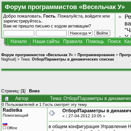
Форум программистов «Весельчак У»
Добро пожаловать,
Гость
. Пожалуйста,
войдите
или
Ре
зарегистрируйтесь
.
ва
Вам не пришло
письмо с кодом активации?
"Ч
У 
Начало
Наши сайты
Правила
Помощь
Поиск
Ка
от
зн
Форум программистов «Весельчак У»
>
Программирование
>
Прогр
Naghual
) > Тема:
Отбор/Параметры в динамических списках
Страниц: [
1
]
Вниз
Автор
Тема: Отбор/Параметры в динамичес
0 Пользователей и 1 Гость смотрят эту тему.
Radistka
Отбор/Параметры в динамич
Помогающий
«
:
27-04-2012 10:05 »
в общем конфигурация Управление Н
Offline