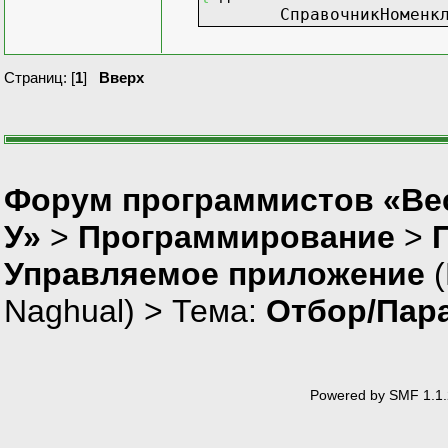
СправочникНоменклат
Страниц: [
1
]
Вверх
Форум программистов «Ве
У»
>
Программирование
>
Управляемое приложение
(
Naghual
) > Тема:
Отбор/Пар
Powered by SMF 1.1.