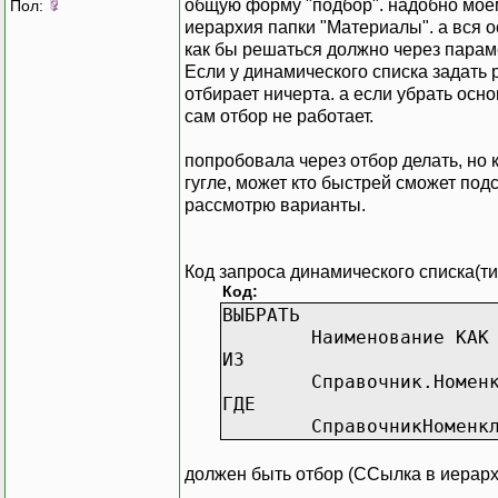
общую форму "подбор". надобно моем
Пол:
иерархия папки "Материалы". а вся 
как бы решаться должно через параме
Если у динамического списка задать 
отбирает ничерта. а если убрать осн
сам отбор не работает.
попробовала через отбор делать, но к
гугле, может кто быстрей сможет под
рассмотрю варианты.
Код запроса динамического списка(ти
Код:
ВЫБРАТЬ
Наименование КАК
ИЗ
Справочник.Номен
ГДЕ
СправочникНоменк
должен быть отбор (ССылка в иерар