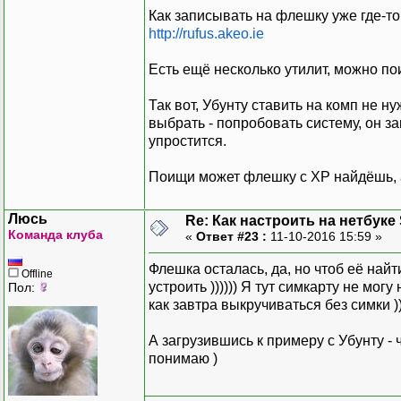
Как записывать на флешку уже где-то
http://rufus.akeo.ie
Есть ещё несколько утилит, можно пои
Так вот, Убунту ставить на комп не н
выбрать - попробовать систему, он з
упростится.
Поищи может флешку с ХР найдёшь, а
Люсь
Re: Как настроить на нетбуке
Команда клуба
«
Ответ #23 :
11-10-2016 15:59 »
Флешка осталась, да, но чтоб её най
Offline
устроить )))))) Я тут симкарту не мог
Пол:
как завтра выкручиваться без симки ))
А загрузившись к примеру с Убунту -
понимаю )