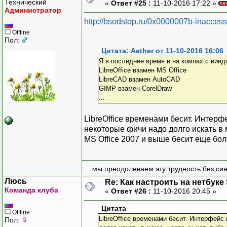
Технический
«
Ответ #25 :
11-10-2016 17:22 »
Администратор
http://bsodstop.ru/0x0000007b-inaccess
Offline
Пол:
Цитата: Aether от 11-10-2016 16:06
Я в последнее время и на компах с вин
LibreOffice взамен MS Office
LibreCAD взамен AutoCAD
GIMP взамен CorelDraw
...
LibreOffice временами бесит. Интерф
некоторые фичи надо долго искать в м
MS Office 2007 и выше бесит еще бо
... мы преодолеваем эту трудность без си
Люсь
Re: Как настроить на нетбуке
Команда клуба
«
Ответ #26 :
11-10-2016 20:45 »
Цитата
Offline
LibreOffice временами бесит. Интерфейс
Пол: