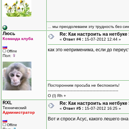
... мы преодолеваем эту трудность без си
Люсь
Re: Как настроить на нетбуке
Команда клуба
«
Ответ #4 :
15-07-2012 12:44 »
как это неприменима, если до переус
Offline
Пол:
Посторонним просьба не беспокоить!
-------------------------------------------------
O (I) Rh +
RXL
Re: Как настроить на нетбуке
Технический
«
Ответ #5 :
15-07-2012 16:25 »
Администратор
Вот и спроси Асус, какого лешего он
Offline