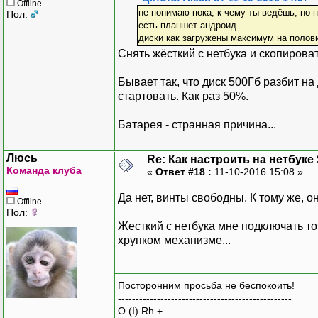
Offline
не понимаю пока, к чему ты ведёшь, но 
Пол:
есть планшет андроид
диски как загружены максимум на полов
Снять жёсткий с нетбука и скопироват
Бывает так, что диск 500Гб разбит на
стартовать. Как раз 50%.
Батарея - странная причина...
Люсь
Re: Как настроить на нетбуке
Команда клуба
«
Ответ #18 :
11-10-2016 15:08 »
Да нет, винты свободны. К тому же, он
Offline
Пол:
Жесткий с нетбука мне подключать точ
хрупком механизме...
Посторонним просьба не беспокоить!
-------------------------------------------------
O (I) Rh +