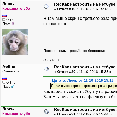
Люсь
Re: Как настроить на нетбуке
Команда клуба
«
Ответ #19 :
11-10-2016 15:18 »
Я там выше скрин с третьего раза при
Offline
строки-то нет..
Пол:
Посторонним просьба не беспокоить!
-------------------------------------------------
O (I) Rh +
Aether
Re: Как настроить на нетбуке
Специалист
«
Ответ #20 :
11-10-2016 15:33 »
Цитата: Люсь от 11-10-2016 15:18
Offline
Я там выше скрин с третьего раза прикре
Пол:
Как вариант: скачать Убунту на рабоч
Затем записать его на флешку и в био
Люсь
Re: Как настроить на нетбуке
Команда клуба
«
Ответ #21 :
11-10-2016 15:44 »