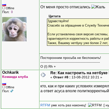
От меня просто отписались
Offline
Пол:
Цитата
Здравствуйте!
Спасибо за обращение в Службу Технич
Если установлена своя версия системы,
гарантируется корректность работы и ра
Также, Вашему нетбуку уже более 2 лет,
Посторонним просьба не беспокоить!
-------------------------------------------------
O (I) Rh +
Ochkarik
Re: Как настроить на нетбуке
Команда клуба
«
Ответ #8 :
13-08-2012 10:21 »
кто, как и при каких условиях измерял
Offline
а ответ асуса вполе политкорректный
Пол:
RTFM
уже хоть раз наконец!
:[ н