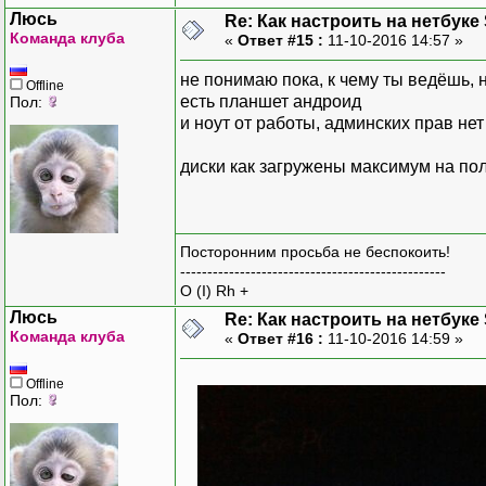
Люсь
Re: Как настроить на нетбуке
Команда клуба
«
Ответ #15 :
11-10-2016 14:57 »
не понимаю пока, к чему ты ведёшь, 
Offline
есть планшет андроид
Пол:
и ноут от работы, админских прав нет
диски как загружены максимум на по
Посторонним просьба не беспокоить!
-------------------------------------------------
O (I) Rh +
Люсь
Re: Как настроить на нетбуке
Команда клуба
«
Ответ #16 :
11-10-2016 14:59 »
Offline
Пол: