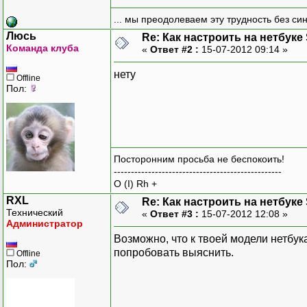
... мы преодолеваем эту трудность без си
Люсь
Re: Как настроить на нетбуке
Команда клуба
«
Ответ #2 :
15-07-2012 09:14 »
нету
Offline
Пол:
Посторонним просьба не беспокоить!
-------------------------------------------------
O (I) Rh +
RXL
Re: Как настроить на нетбуке
Технический
«
Ответ #3 :
15-07-2012 12:08 »
Администратор
Возможно, что к твоей модели нетбук
попробовать выяснить.
Offline
Пол: