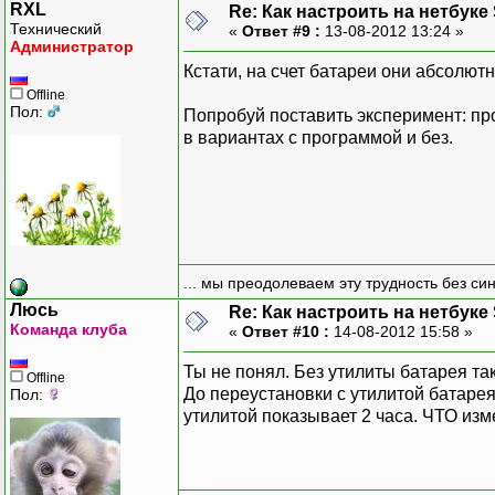
RXL
Re: Как настроить на нетбуке
Технический
«
Ответ #9 :
13-08-2012 13:24 »
Администратор
Кстати, на счет батареи они абсолю
Offline
Пол:
Попробуй поставить эксперимент: про
в вариантах с программой и без.
... мы преодолеваем эту трудность без си
Люсь
Re: Как настроить на нетбуке
Команда клуба
«
Ответ #10 :
14-08-2012 15:58 »
Ты не понял. Без утилиты батарея так
Offline
До переустановки с утилитой батарея
Пол:
утилитой показывает 2 часа. ЧТО изм