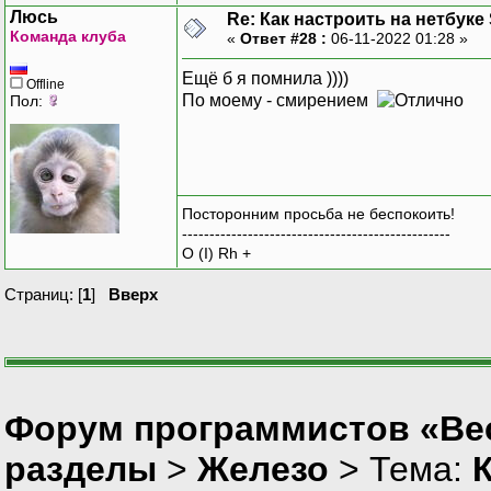
Люсь
Re: Как настроить на нетбуке
Команда клуба
«
Ответ #28 :
06-11-2022 01:28 »
Ещё б я помнила ))))
Offline
По моему - смирением
Пол:
Посторонним просьба не беспокоить!
-------------------------------------------------
O (I) Rh +
Страниц: [
1
]
Вверх
Форум программистов «Вес
разделы
>
Железо
> Тема:
К