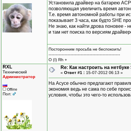
Установила драйвер на батарею ACPI 
позволяющая увеличить время автоно
Т.е. время автономной работы при ис
показывает 3 часа, как будто SHE про
Не знаю, как найти дрова поновее - н
и там нет поиска по версиям драйверо
Посторонним просьба не беспокоить!
-------------------------------------------------
O (I) Rh +
RXL
Re: Как настроить на нетбуке
Технический
«
Ответ #1 :
15-07-2012 06:13 »
Администратор
На Асусе обычно предлагают правиль
экономия ведь не сама по себе происх
Offline
Пол:
условия, чтобы это чего-то использов