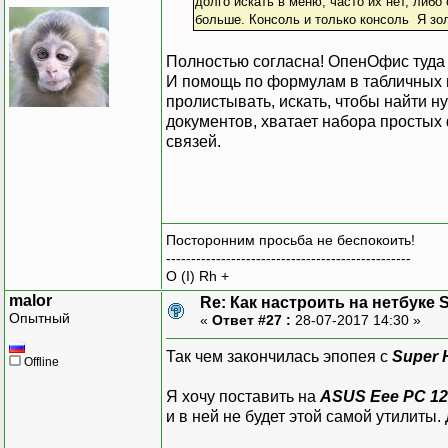
долго искать в меню, часто их нет, либо
больше. Консоль и только консоль Я зол
Полностью согласна! ОпенОфис туда
И помощь по формулам в табличных п
пролистывать, искать, чтобы найти н
документов, хватает набора простых 
связей.
Посторонним просьба не беспокоить!
-------------------------------------------------
O (I) Rh +
malor
Re: Как настроить на нетбуке 
Опытный
«
Ответ #27 :
28-07-2017 14:30 »
Так чем закончилась эпопея с
Super H
Offline
Я хочу поставить на
ASUS Eee PC 1
и в ней не будет этой самой утилиты.