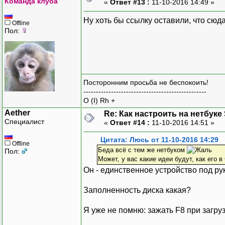
Команда клуба
«
Ответ #13 :
11-10-2016 14:49 »
Ну хоть бы ссылку оставили, что сюд
Offline
Пол:
Посторонним просьба не беспокоить!
-------------------------------------------------
O (I) Rh +
Aether
Re: Как настроить на нетбуке
Специалист
«
Ответ #14 :
11-10-2016 14:51 »
Цитата: Люсь от 11-10-2016 14:29
Offline
Беда всё с тем же нетбуком
Пол:
Может, у вас какие идеи будут, как его в
Он - единственное устройство под р
Заполненность диска какая?
Я уже не помню: зажать F8 при загруз