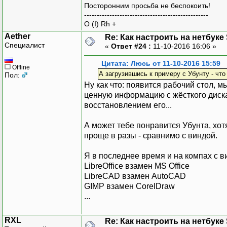
Посторонним просьба не беспокоить!
-------------------------------------------------
O (I) Rh +
Aether
Re: Как настроить на нетбуке
Специалист
«
Ответ #24 :
11-10-2016 16:06 »
Цитата: Люсь от 11-10-2016 15:59
Offline
А загрузившись к примеру с Убунту - чт
Пол:
Ну как что: появится рабочий стол, м
ценную информацию с жёсткого диска
восстановлением его...
А может тебе понравится Убунта, хот
проще в разы - сравнимо с виндой.
Я в последнее время и на компах с 
LibreOffice взамен MS Office
LibreCAD взамен AutoCAD
GIMP взамен CorelDraw
...
RXL
Re: Как настроить на нетбуке