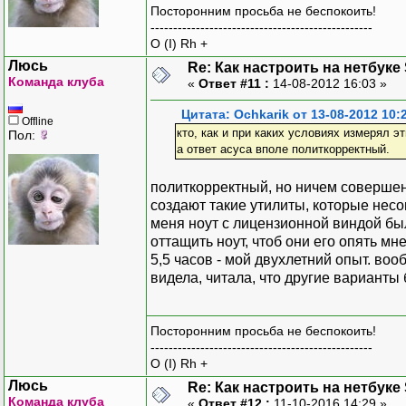
Посторонним просьба не беспокоить!
-------------------------------------------------
O (I) Rh +
Люсь
Re: Как настроить на нетбуке
Команда клуба
«
Ответ #11 :
14-08-2012 16:03 »
Цитата: Ochkarik от 13-08-2012 10:
Offline
кто, как и при каких условиях измерял эт
Пол:
а ответ асуса вполе политкорректный.
политкорректный, но ничем совершен
создают такие утилиты, которые нес
меня ноут с лицензионной виндой был
оттащить ноут, чтоб они его опять мн
5,5 часов - мой двухлетний опыт. воо
видела, читала, что другие варианты
Посторонним просьба не беспокоить!
-------------------------------------------------
O (I) Rh +
Люсь
Re: Как настроить на нетбуке
Команда клуба
«
Ответ #12 :
11-10-2016 14:29 »