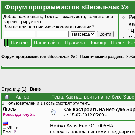
Форум программистов «Весельчак У»
Добро пожаловать,
Гость
. Пожалуйста,
войдите
или
Ре
зарегистрируйтесь
.
ва
Вам не пришло
письмо с кодом активации?
"Ч
У 
Начало
Наши сайты
Правила
Помощь
Поиск
Ка
от
зн
Форум программистов «Весельчак У»
>
Практические разделы
>
Же
Страниц: [
1
]
Вниз
Автор
Тема: Как настроить на нетбуке Supe
0 Пользователей и 1 Гость смотрят эту тему.
Люсь
Как настроить на нетбуке Sup
Команда клуба
«
:
15-07-2012 05:00 »
Нетбук Asus EeePC 1005HA
Offline
переустановила систему, предварител
Пол: