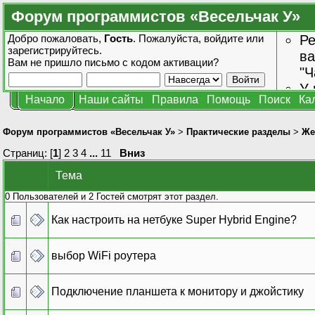
Форум программистов «Весельчак У»
Добро пожаловать,
Гость
. Пожалуйста,
войдите
или
Ре
зарегистрируйтесь
.
ва
Вам не пришло
письмо с кодом активации?
"Ч
У 
Начало
Наши сайты
Правила
Помощь
Поиск
Ка
от
зн
Форум программистов «Весельчак У»
>
Практические разделы
>
Же
Страниц: [
1
]
2
3
4
...
11
Вниз
Тема
0 Пользователей и 2 Гостей смотрят этот раздел.
Как настроить на нетбуке Super Hybrid Engine?
выбор WiFi роутера
Подключение планшета к монитору и джойстику