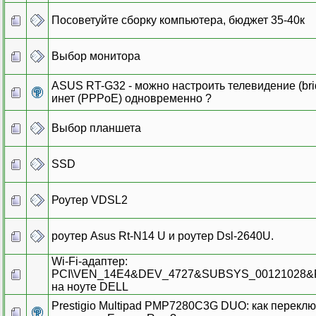
Посоветуйте сборку компьютера, бюджет 35-40к
Выбор монитора
ASUS RT-G32 - можно настроить телевидение (bri
инет (PPPoE) одновременно ?
Выбор планшета
SSD
Роутер VDSL2
роутер Asus Rt-N14 U и роутер Dsl-2640U.
Wi-Fi-адаптер:
PCI\VEN_14E4&DEV_4727&SUBSYS_00121028&
на ноуте DELL
Prestigio Multipad PMP7280C3G DUO: как переклю