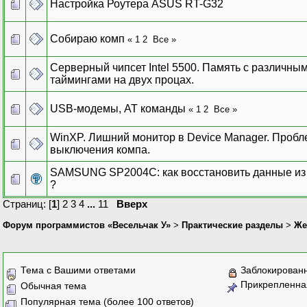
Настройка Роутера ASUS RT-G32
Собираю комп
«
1
2
Все
»
Серверный чипсет Intel 5500. Память с различны
таймингами на двух процах.
USB-модемы, AT команды
«
1
2
Все
»
WinXP. Лишний монитор в Device Manager. Пробл
выключения компа.
SAMSUNG SP2004C: как восстановить данные из
?
Страниц: [
1
]
2
3
4
...
11
Вверх
Форум программистов «Весельчак У»
>
Практические разделы
>
Же
Тема с Вашими ответами
Заблокирован
Прикрепленна
Обычная тема
Популярная тема (более 100 ответов)