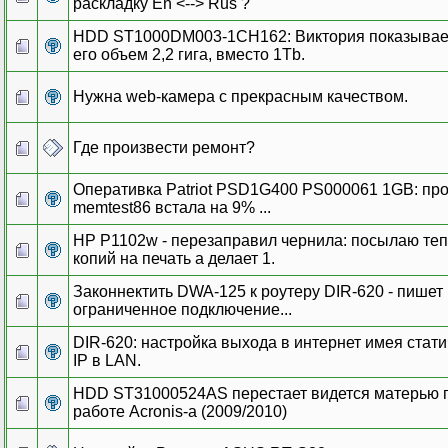
раскладку En <--> Rus ?
HDD ST1000DM003-1CH162: Виктория показывает
его объем 2,2 гига, вместо 1Tb.
Нужна web-камера с прекрасным качеством.
Где произвести ремонт?
Оперативка Patriot PSD1G400 PS000061 1GB: про
memtest86 встала на 9% ...
HP P1102w - перезаправил чернила: посылаю теп
копий на печать а делает 1.
Законнектить DWA-125 к роутеру DIR-620 - пишет
ограниченное подключение...
DIR-620: настройка выхода в интернет имея стат
IP в LAN.
HDD ST31000524AS перестает видется матерью 
работе Acronis-a (2009/2010)