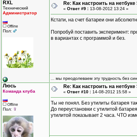
RXL
Re: Как настроить на нетбуке
Технический
«
Ответ #9 :
13-08-2012 13:24 »
Администратор
Кстати, на счет батареи они абсолю
Offline
Пол:
Попробуй поставить эксперимент: про
в вариантах с программой и без.
... мы преодолеваем эту трудность без си
Люсь
Re: Как настроить на нетбуке
Команда клуба
«
Ответ #10 :
14-08-2012 15:58 »
Ты не понял. Без утилиты батарея так
Offline
До переустановки с утилитой батарея
Пол:
утилитой показывает 2 часа. ЧТО изм