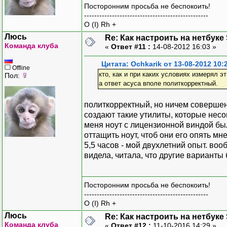
Посторонним просьба не беспокоить!
-------------------------------------------------
O (I) Rh +
Люсь
Re: Как настроить на нетбуке
Команда клуба
«
Ответ #11 :
14-08-2012 16:03 »
Цитата: Ochkarik от 13-08-2012 10:
Offline
кто, как и при каких условиях измерял эт
Пол:
а ответ асуса вполе политкорректный.
политкорректный, но ничем совершен
создают такие утилиты, которые нес
меня ноут с лицензионной виндой был
оттащить ноут, чтоб они его опять мн
5,5 часов - мой двухлетний опыт. воо
видела, читала, что другие варианты
Посторонним просьба не беспокоить!
-------------------------------------------------
O (I) Rh +
Люсь
Re: Как настроить на нетбуке
Команда клуба
«
Ответ #12 :
11-10-2016 14:29 »