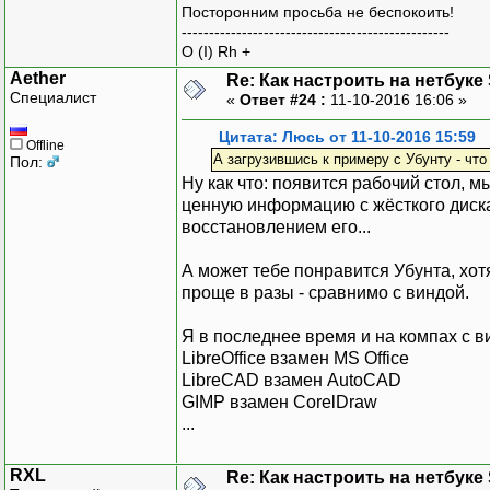
Посторонним просьба не беспокоить!
-------------------------------------------------
O (I) Rh +
Aether
Re: Как настроить на нетбуке
Специалист
«
Ответ #24 :
11-10-2016 16:06 »
Цитата: Люсь от 11-10-2016 15:59
Offline
А загрузившись к примеру с Убунту - чт
Пол:
Ну как что: появится рабочий стол, м
ценную информацию с жёсткого диска
восстановлением его...
А может тебе понравится Убунта, хот
проще в разы - сравнимо с виндой.
Я в последнее время и на компах с 
LibreOffice взамен MS Office
LibreCAD взамен AutoCAD
GIMP взамен CorelDraw
...
RXL
Re: Как настроить на нетбуке