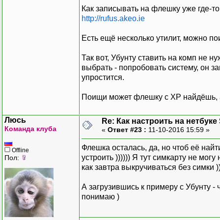
Как записывать на флешку уже где-то
http://rufus.akeo.ie
Есть ещё несколько утилит, можно пои
Так вот, Убунту ставить на комп не н
выбрать - попробовать систему, он з
упростится.
Поищи может флешку с ХР найдёшь, а
Люсь
Re: Как настроить на нетбуке
Команда клуба
«
Ответ #23 :
11-10-2016 15:59 »
Флешка осталась, да, но чтоб её най
Offline
устроить )))))) Я тут симкарту не мог
Пол:
как завтра выкручиваться без симки ))
А загрузившись к примеру с Убунту -
понимаю )