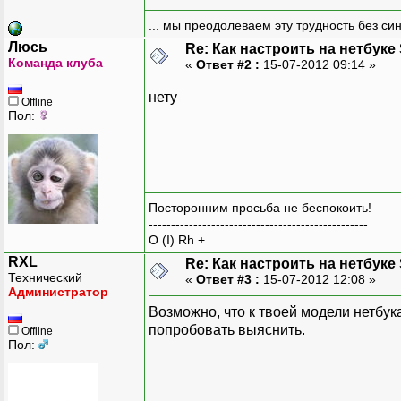
... мы преодолеваем эту трудность без си
Люсь
Re: Как настроить на нетбуке
Команда клуба
«
Ответ #2 :
15-07-2012 09:14 »
нету
Offline
Пол:
Посторонним просьба не беспокоить!
-------------------------------------------------
O (I) Rh +
RXL
Re: Как настроить на нетбуке
Технический
«
Ответ #3 :
15-07-2012 12:08 »
Администратор
Возможно, что к твоей модели нетбук
попробовать выяснить.
Offline
Пол: