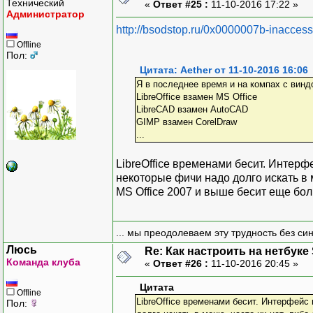
Технический
«
Ответ #25 :
11-10-2016 17:22 »
Администратор
http://bsodstop.ru/0x0000007b-inaccess
Offline
Пол:
Цитата: Aether от 11-10-2016 16:06
Я в последнее время и на компах с вин
LibreOffice взамен MS Office
LibreCAD взамен AutoCAD
GIMP взамен CorelDraw
...
LibreOffice временами бесит. Интерф
некоторые фичи надо долго искать в м
MS Office 2007 и выше бесит еще бо
... мы преодолеваем эту трудность без си
Люсь
Re: Как настроить на нетбуке
Команда клуба
«
Ответ #26 :
11-10-2016 20:45 »
Цитата
Offline
LibreOffice временами бесит. Интерфейс
Пол: