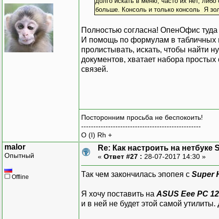
долго искать в меню, часто их нет, либо
больше. Консоль и только консоль Я зол
Полностью согласна! ОпенОфис туда
И помощь по формулам в табличных п
пролистывать, искать, чтобы найти н
документов, хватает набора простых 
связей.
Посторонним просьба не беспокоить!
-------------------------------------------------
O (I) Rh +
malor
Re: Как настроить на нетбуке 
Опытный
«
Ответ #27 :
28-07-2017 14:30 »
Так чем закончилась эпопея с
Super H
Offline
Я хочу поставить на
ASUS Eee PC 1
и в ней не будет этой самой утилиты.