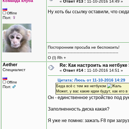
Команда клуба
«
Ответ #13 :
11-10-2016 14:49 »
Ну хоть бы ссылку оставили, что сюд
Offline
Пол:
Посторонним просьба не беспокоить!
-------------------------------------------------
O (I) Rh +
Aether
Re: Как настроить на нетбуке
Специалист
«
Ответ #14 :
11-10-2016 14:51 »
Цитата: Люсь от 11-10-2016 14:29
Offline
Беда всё с тем же нетбуком
Пол:
Может, у вас какие идеи будут, как его в
Он - единственное устройство под р
Заполненность диска какая?
Я уже не помню: зажать F8 при загруз