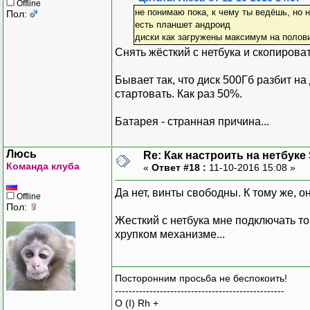
Offline
не понимаю пока, к чему ты ведёшь, но 
Пол:
есть планшет андроид
диски как загружены максимум на полов
Снять жёсткий с нетбука и скопироват
Бывает так, что диск 500Гб разбит на
стартовать. Как раз 50%.
Батарея - странная причина...
Люсь
Re: Как настроить на нетбуке
Команда клуба
«
Ответ #18 :
11-10-2016 15:08 »
Да нет, винты свободны. К тому же, он
Offline
Пол:
Жесткий с нетбука мне подключать точ
хрупком механизме...
Посторонним просьба не беспокоить!
-------------------------------------------------
O (I) Rh +