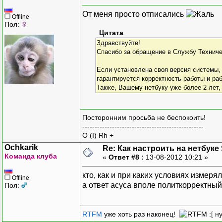
От меня просто отписались
Offline
Пол:
Цитата
Здравствуйте!
Спасибо за обращение в Службу Технич
Если установлена своя версия системы,
гарантируется корректность работы и ра
Также, Вашему нетбуку уже более 2 лет,
Посторонним просьба не беспокоить!
-------------------------------------------------
O (I) Rh +
Ochkarik
Re: Как настроить на нетбуке
Команда клуба
«
Ответ #8 :
13-08-2012 10:21 »
кто, как и при каких условиях измерял
Offline
а ответ асуса вполе политкорректный
Пол:
RTFM
уже хоть раз наконец!
:[ н