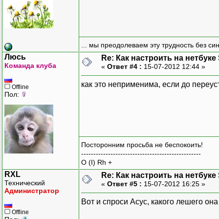
... мы преодолеваем эту трудность без си
Люсь
Re: Как настроить на нетбуке
Команда клуба
«
Ответ #4 :
15-07-2012 12:44 »
как это неприменима, если до переус
Offline
Пол:
Посторонним просьба не беспокоить!
-------------------------------------------------
O (I) Rh +
RXL
Re: Как настроить на нетбуке
Технический
«
Ответ #5 :
15-07-2012 16:25 »
Администратор
Вот и спроси Асус, какого лешего он
Offline