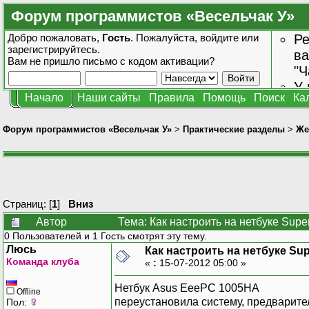
Форум программистов «Весельчак У»
Добро пожаловать,
Гость
. Пожалуйста,
войдите
или
Ре
зарегистрируйтесь
.
ва
Вам не пришло
письмо с кодом активации?
"Ч
У 
Начало
Наши сайты
Правила
Помощь
Поиск
Ка
от
зн
Форум программистов «Весельчак У»
>
Практические разделы
>
Же
Страниц: [
1
]
Вниз
Автор
Тема: Как настроить на нетбуке Supe
0 Пользователей и 1 Гость смотрят эту тему.
Люсь
Как настроить на нетбуке Sup
Команда клуба
«
:
15-07-2012 05:00 »
Нетбук Asus EeePC 1005HA
Offline
переустановила систему, предварител
Пол: