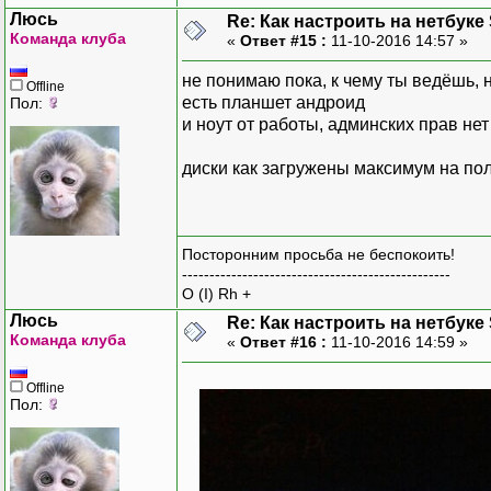
Люсь
Re: Как настроить на нетбуке
Команда клуба
«
Ответ #15 :
11-10-2016 14:57 »
не понимаю пока, к чему ты ведёшь, 
Offline
есть планшет андроид
Пол:
и ноут от работы, админских прав нет
диски как загружены максимум на по
Посторонним просьба не беспокоить!
-------------------------------------------------
O (I) Rh +
Люсь
Re: Как настроить на нетбуке
Команда клуба
«
Ответ #16 :
11-10-2016 14:59 »
Offline
Пол: