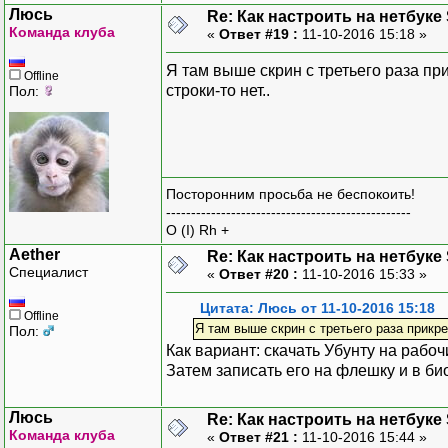
Люсь
Re: Как настроить на нетбуке
Команда клуба
«
Ответ #19 :
11-10-2016 15:18 »
Я там выше скрин с третьего раза при
Offline
строки-то нет..
Пол:
Посторонним просьба не беспокоить!
-------------------------------------------------
O (I) Rh +
Aether
Re: Как настроить на нетбуке
Специалист
«
Ответ #20 :
11-10-2016 15:33 »
Цитата: Люсь от 11-10-2016 15:18
Offline
Я там выше скрин с третьего раза прикре
Пол:
Как вариант: скачать Убунту на рабоч
Затем записать его на флешку и в био
Люсь
Re: Как настроить на нетбуке
Команда клуба
«
Ответ #21 :
11-10-2016 15:44 »