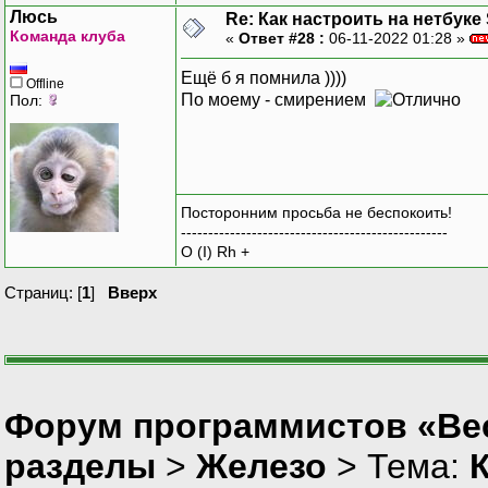
Люсь
Re: Как настроить на нетбуке
Команда клуба
«
Ответ #28 :
06-11-2022 01:28 »
Ещё б я помнила ))))
Offline
По моему - смирением
Пол:
Посторонним просьба не беспокоить!
-------------------------------------------------
O (I) Rh +
Страниц: [
1
]
Вверх
Форум программистов «Вес
разделы
>
Железо
> Тема:
К