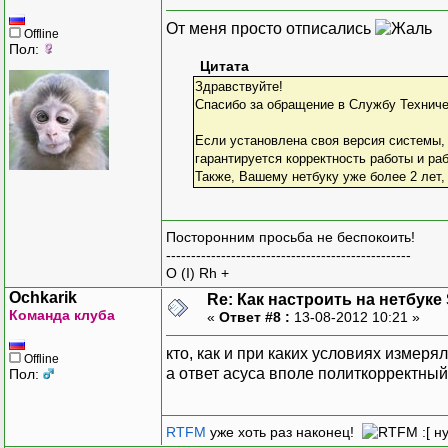
От меня просто отписались
Offline
Пол:
Цитата
Здравствуйте!
Спасибо за обращение в Службу Технич
Если установлена своя версия системы,
гарантируется корректность работы и ра
Также, Вашему нетбуку уже более 2 лет,
Посторонним просьба не беспокоить!
-------------------------------------------------
O (I) Rh +
Ochkarik
Re: Как настроить на нетбуке
Команда клуба
«
Ответ #8 :
13-08-2012 10:21 »
кто, как и при каких условиях измерял
Offline
а ответ асуса вполе политкорректный
Пол:
RTFM
уже хоть раз наконец!
:[ н