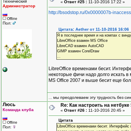
Технический
«
Ответ #25 :
11-10-2016 17:22 »
Администратор
http://bsodstop.ru/0x0000007b-inaccess
Offline
Пол:
Цитата: Aether от 11-10-2016 16:06
Я в последнее время и на компах с вин
LibreOffice взамен MS Office
LibreCAD взамен AutoCAD
GIMP взамен CorelDraw
...
LibreOffice временами бесит. Интерф
некоторые фичи надо долго искать в м
MS Office 2007 и выше бесит еще бо
... мы преодолеваем эту трудность без си
Люсь
Re: Как настроить на нетбуке
Команда клуба
«
Ответ #26 :
11-10-2016 20:45 »
Цитата
Offline
LibreOffice временами бесит. Интерфейс
Пол: