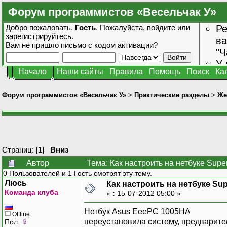
Форум программистов «Весельчак У»
Добро пожаловать,
Гость
. Пожалуйста,
войдите
или
Ре
зарегистрируйтесь
.
ва
Вам не пришло
письмо с кодом активации?
"Ч
У 
Начало
Наши сайты
Правила
Помощь
Поиск
Ка
от
зн
Форум программистов «Весельчак У»
>
Практические разделы
>
Же
Страниц: [
1
]
Вниз
Автор
Тема: Как настроить на нетбуке Supe
0 Пользователей и 1 Гость смотрят эту тему.
Люсь
Как настроить на нетбуке Sup
Команда клуба
«
:
15-07-2012 05:00 »
Нетбук Asus EeePC 1005HA
Offline
переустановила систему, предварител
Пол: