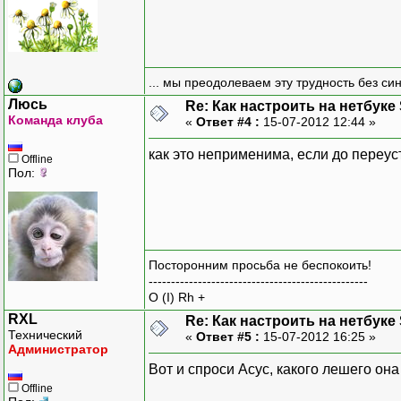
... мы преодолеваем эту трудность без си
Люсь
Re: Как настроить на нетбуке
Команда клуба
«
Ответ #4 :
15-07-2012 12:44 »
как это неприменима, если до переус
Offline
Пол:
Посторонним просьба не беспокоить!
-------------------------------------------------
O (I) Rh +
RXL
Re: Как настроить на нетбуке
Технический
«
Ответ #5 :
15-07-2012 16:25 »
Администратор
Вот и спроси Асус, какого лешего он
Offline