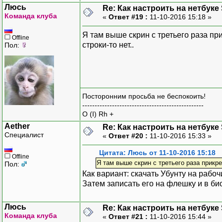
Люсь
Re: Как настроить на нетбуке
Команда клуба
«
Ответ #19 :
11-10-2016 15:18 »
Я там выше скрин с третьего раза при
Offline
строки-то нет..
Пол:
Посторонним просьба не беспокоить!
-------------------------------------------------
O (I) Rh +
Aether
Re: Как настроить на нетбуке
Специалист
«
Ответ #20 :
11-10-2016 15:33 »
Цитата: Люсь от 11-10-2016 15:18
Offline
Я там выше скрин с третьего раза прикре
Пол:
Как вариант: скачать Убунту на рабоч
Затем записать его на флешку и в био
Люсь
Re: Как настроить на нетбуке
Команда клуба
«
Ответ #21 :
11-10-2016 15:44 »