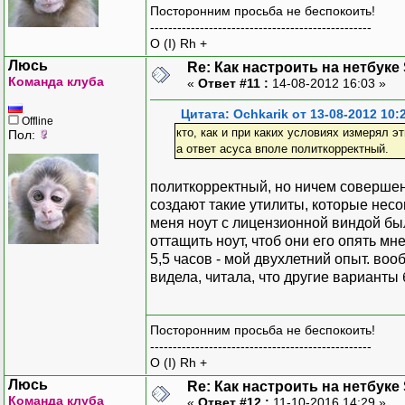
Посторонним просьба не беспокоить!
-------------------------------------------------
O (I) Rh +
Люсь
Re: Как настроить на нетбуке
Команда клуба
«
Ответ #11 :
14-08-2012 16:03 »
Цитата: Ochkarik от 13-08-2012 10:
Offline
кто, как и при каких условиях измерял эт
Пол:
а ответ асуса вполе политкорректный.
политкорректный, но ничем совершен
создают такие утилиты, которые нес
меня ноут с лицензионной виндой был
оттащить ноут, чтоб они его опять мн
5,5 часов - мой двухлетний опыт. воо
видела, читала, что другие варианты
Посторонним просьба не беспокоить!
-------------------------------------------------
O (I) Rh +
Люсь
Re: Как настроить на нетбуке
Команда клуба
«
Ответ #12 :
11-10-2016 14:29 »