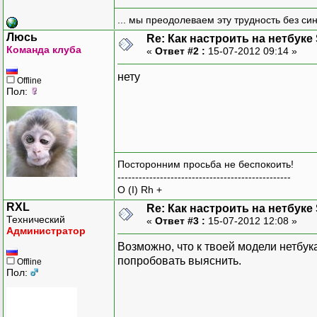
... мы преодолеваем эту трудность без си
Люсь
Re: Как настроить на нетбуке
Команда клуба
«
Ответ #2 :
15-07-2012 09:14 »
нету
Offline
Пол:
Посторонним просьба не беспокоить!
-------------------------------------------------
O (I) Rh +
RXL
Re: Как настроить на нетбуке
Технический
«
Ответ #3 :
15-07-2012 12:08 »
Администратор
Возможно, что к твоей модели нетбук
попробовать выяснить.
Offline
Пол: