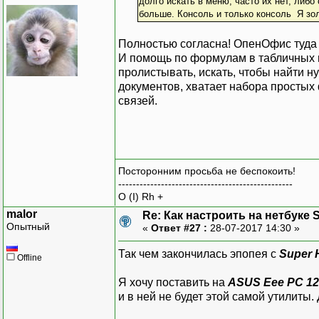
долго искать в меню, часто их нет, либо
больше. Консоль и только консоль Я зол
Полностью согласна! ОпенОфис туда
И помощь по формулам в табличных п
пролистывать, искать, чтобы найти н
документов, хватает набора простых 
связей.
Посторонним просьба не беспокоить!
-------------------------------------------------
O (I) Rh +
malor
Re: Как настроить на нетбуке 
Опытный
«
Ответ #27 :
28-07-2017 14:30 »
Так чем закончилась эпопея с
Super H
Offline
Я хочу поставить на
ASUS Eee PC 1
и в ней не будет этой самой утилиты.