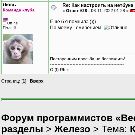
Люсь
Re: Как настроить на нетбуке
Команда клуба
«
Ответ #28 :
06-11-2022 01:28 »
Ещё б я помнила ))))
Offline
По моему - смирением
Пол:
Посторонним просьба не беспокоить!
-------------------------------------------------
O (I) Rh +
Страниц: [
1
]
Вверх
Форум программистов «Вес
разделы
>
Железо
> Тема:
К