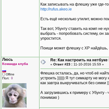
Как записывать на флешку уже где-то
http://rufus.akeo.ie
Есть ещё несколько утилит, можно пои
Так вот, Убунту ставить на комп не н
выбрать - попробовать систему, он з
упростится.
Поищи может флешку с ХР найдёшь, а
Люсь
Re: Как настроить на нетбуке
Команда клуба
«
Ответ #23 :
11-10-2016 15:59 »
Флешка осталась, да, но чтоб её най
Offline
устроить )))))) Я тут симкарту не мог
Пол:
как завтра выкручиваться без симки ))
А загрузившись к примеру с Убунту -
понимаю )