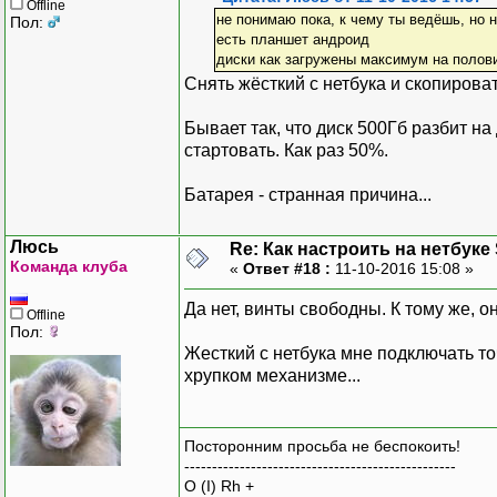
Offline
не понимаю пока, к чему ты ведёшь, но 
Пол:
есть планшет андроид
диски как загружены максимум на полов
Снять жёсткий с нетбука и скопироват
Бывает так, что диск 500Гб разбит на
стартовать. Как раз 50%.
Батарея - странная причина...
Люсь
Re: Как настроить на нетбуке
Команда клуба
«
Ответ #18 :
11-10-2016 15:08 »
Да нет, винты свободны. К тому же, он
Offline
Пол:
Жесткий с нетбука мне подключать точ
хрупком механизме...
Посторонним просьба не беспокоить!
-------------------------------------------------
O (I) Rh +