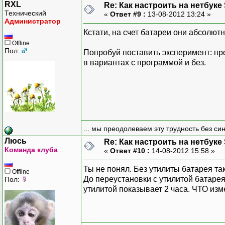
RXL
Re: Как настроить на нетбуке
Технический
«
Ответ #9 :
13-08-2012 13:24 »
Администратор
Кстати, на счет батареи они абсолю
Offline
Пол:
Попробуй поставить эксперимент: про
в вариантах с программой и без.
... мы преодолеваем эту трудность без си
Люсь
Re: Как настроить на нетбуке
Команда клуба
«
Ответ #10 :
14-08-2012 15:58 »
Ты не понял. Без утилиты батарея так
Offline
До переустановки с утилитой батарея
Пол:
утилитой показывает 2 часа. ЧТО изм