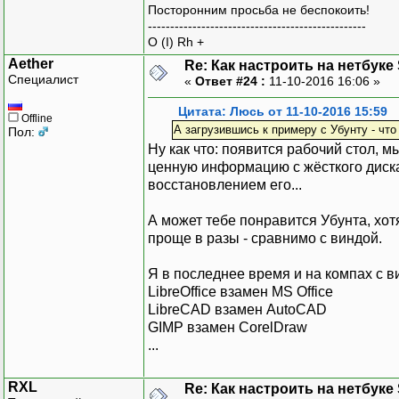
Посторонним просьба не беспокоить!
-------------------------------------------------
O (I) Rh +
Aether
Re: Как настроить на нетбуке
Специалист
«
Ответ #24 :
11-10-2016 16:06 »
Цитата: Люсь от 11-10-2016 15:59
Offline
А загрузившись к примеру с Убунту - чт
Пол:
Ну как что: появится рабочий стол, м
ценную информацию с жёсткого диска
восстановлением его...
А может тебе понравится Убунта, хот
проще в разы - сравнимо с виндой.
Я в последнее время и на компах с 
LibreOffice взамен MS Office
LibreCAD взамен AutoCAD
GIMP взамен CorelDraw
...
RXL
Re: Как настроить на нетбуке