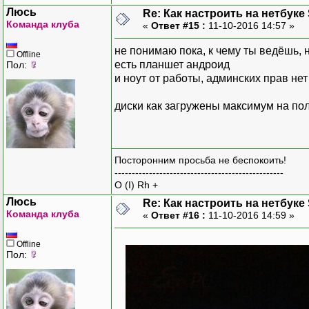
Люсь
Re: Как настроить на нетбуке
Команда клуба
«
Ответ #15 :
11-10-2016 14:57 »
не понимаю пока, к чему ты ведёшь, 
Offline
есть планшет андроид
Пол:
и ноут от работы, админских прав нет
диски как загружены максимум на по
Посторонним просьба не беспокоить!
-------------------------------------------------
O (I) Rh +
Люсь
Re: Как настроить на нетбуке
Команда клуба
«
Ответ #16 :
11-10-2016 14:59 »
Offline
Пол: