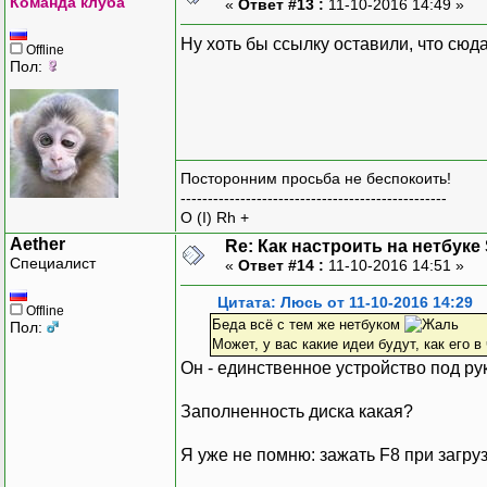
Команда клуба
«
Ответ #13 :
11-10-2016 14:49 »
Ну хоть бы ссылку оставили, что сюд
Offline
Пол:
Посторонним просьба не беспокоить!
-------------------------------------------------
O (I) Rh +
Aether
Re: Как настроить на нетбуке
Специалист
«
Ответ #14 :
11-10-2016 14:51 »
Цитата: Люсь от 11-10-2016 14:29
Offline
Беда всё с тем же нетбуком
Пол:
Может, у вас какие идеи будут, как его в
Он - единственное устройство под р
Заполненность диска какая?
Я уже не помню: зажать F8 при загруз