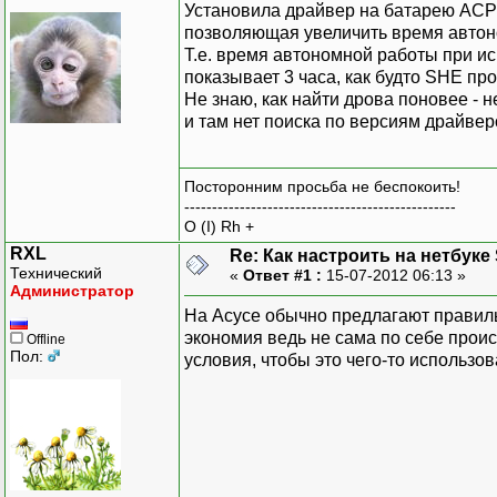
Установила драйвер на батарею ACPI 
позволяющая увеличить время автоно
Т.е. время автономной работы при ис
показывает 3 часа, как будто SHE про
Не знаю, как найти дрова поновее - н
и там нет поиска по версиям драйверо
Посторонним просьба не беспокоить!
-------------------------------------------------
O (I) Rh +
RXL
Re: Как настроить на нетбуке
Технический
«
Ответ #1 :
15-07-2012 06:13 »
Администратор
На Асусе обычно предлагают правиль
экономия ведь не сама по себе происх
Offline
Пол:
условия, чтобы это чего-то использов