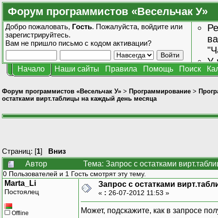
Форум программистов «Весельчак У»
Добро пожаловать,
Гость
. Пожалуйста,
войдите
или
Ре
зарегистрируйтесь
.
ва
Вам не пришло
письмо с кодом активации?
"Ч
У 
Начало
Наши сайты
Правила
Помощь
Поиск
Ка
от
зн
Форум программистов «Весельчак У»
>
Программирование
>
Прогр
остатками вирт.таблицы на каждый день месяца
Страниц: [
1
]
Вниз
Автор
Тема: Запрос с остатками вирт.табл
0 Пользователей и 1 Гость смотрят эту тему.
Marta_Li
Запрос с остатками вирт.таб
Постоялец
«
:
26-07-2012 11:53 »
Может, подскажите, как в запросе пол
Offline