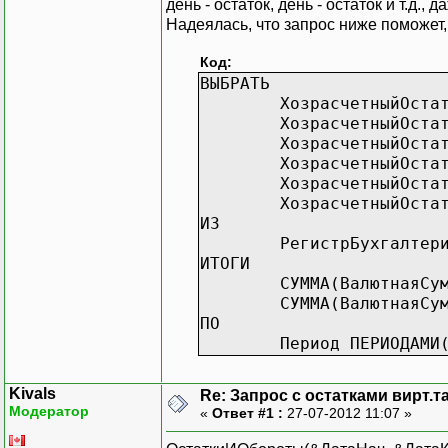
день - остаток, день - остаток и т.д.,
Надеялась, что запрос ниже поможет,
Код:
ВЫБРАТЬ
ХозрасчетныйОста
ХозрасчетныйОста
ХозрасчетныйОста
ХозрасчетныйОста
ХозрасчетныйОста
ХозрасчетныйОста
ИЗ
РегистрБухгалтер
ИТОГИ
СУММА(ВалютнаяСу
СУММА(ВалютнаяСу
ПО
Период ПЕРИОДАМИ
Kivals
Re: Запрос с остатками вирт.
Модератор
«
Ответ #1 :
27-07-2012 11:07 »