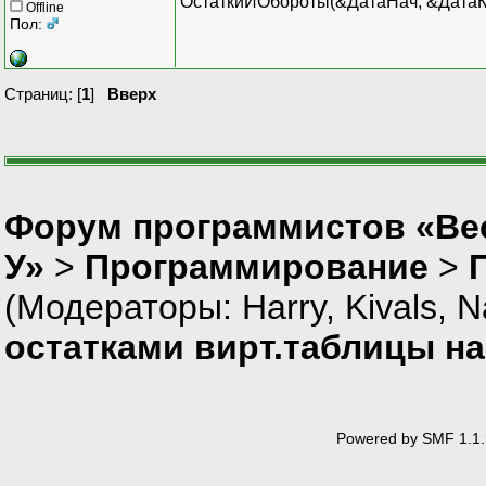
ОстаткиИОбороты(&ДатаНач, &Дата
Offline
Пол:
Страниц: [
1
]
Вверх
Форум программистов «Ве
У»
>
Программирование
>
(Модераторы:
Harry
,
Kivals
,
N
остатками вирт.таблицы н
Powered by SMF 1.1.