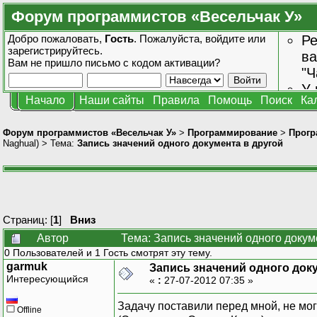
Форум программистов «Весельчак У»
Добро пожаловать,
Гость
. Пожалуйста,
войдите
или
Ре
зарегистрируйтесь
.
ва
Вам не пришло
письмо с кодом активации?
"Ч
У 
Начало
Наши сайты
Правила
Помощь
Поиск
Ка
от
зн
Форум программистов «Весельчак У»
>
Программирование
>
Прогр
Naghual
) > Тема:
Запись значений одного документа в другой
Страниц: [
1
]
Вниз
Автор
Тема: Запись значений одного докум
0 Пользователей и 1 Гость смотрят эту тему.
garmuk
Запись значений одного док
Интересующийся
«
:
27-07-2012 07:35 »
Задачу поставили перед мной, не мог
Offline