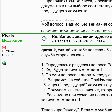
(Справочник.Ссылка.Касса) и реквиз
документа и при выборе соответству
предыдущего документа.
Добавлено через 36 минут:
Мой вопрос, видимо, без внимания о
«
Последнее редактирование: 27-07-2012 08:11
Kivals
Re: Запись значений одного 
Модератор
«
Ответ #1 :
27-07-2012 11:00 »
garmuk
, считай что тебе повезло - 
Offline
служба скорой помощи...
Пол:
1. Определись с разделом вопроса (8
2. Код будет зависить от ответа 1.
3. По сути вопроса: алгоритм следую
а. Вещаемся на событие ПриИзмене
б. Ищем "предыдущий" документ (ну
в. Получаем из него значение, котор
г. Если нужно при создании нового -
зависит от ответа п.1
Теперь про "задачу". Если это учебна