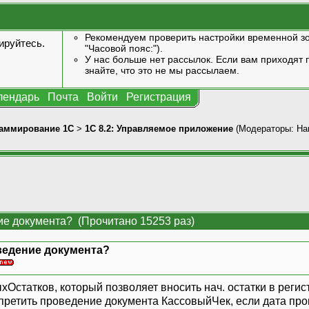
Рекомендуем проверить настройки временной зо
ируйтесь
.
"Часовой пояс:").
У нас больше нет рассылок. Если вам приходят п
знайте, что это не мы рассылаем.
лендарь
Почта
Войти
Регистрация
аммирование 1С
>
1С 8.2: Управляемое приложение
(Модераторы:
Har
ие документа? (Прочитано 15253 раз)
ведение документа?
Остатков, который позволяет вносить нач. остатки в регис
ретить проведение документа КассовыйЧек, если дата про