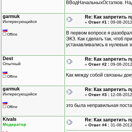
ВВодНачальныхОстатков. Наде
garmuk
Re: Как запретить 
Интересующийся
«
Ответ #1 :
09-08-2012
В первом вопросе я разобрал
Offline
ЭКЗ. Как сделать так, чтоб 
устанавливались в нулевые зн
Dest
Re: Как запретить 
Опытный
«
Ответ #2 :
09-08-2012
Как между собой связаны до
Offline
garmuk
Re: Как запретить 
Интересующийся
«
Ответ #3 :
12-08-2012
это была неправильная поста
Offline
Kivals
Re: Как запретить 
Модератор
«
Ответ #4 :
31-08-2012