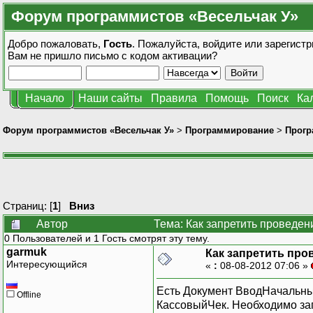
Форум программистов «Весельчак У»
Добро пожаловать,
Гость
. Пожалуйста,
войдите
или
зарегистр
Вам не пришло
письмо с кодом активации?
Начало
Наши сайты
Правила
Помощь
Поиск
Ка
Форум программистов «Весельчак У»
>
Программирование
>
Прогр
Страниц: [
1
]
Вниз
Автор
Тема: Как запретить проведен
0 Пользователей и 1 Гость смотрят эту тему.
garmuk
Как запретить про
Интересующийся
«
:
08-08-2012 07:06 »
Есть Документ ВводНачальных
Offline
КассовыйЧек. Необходимо зап