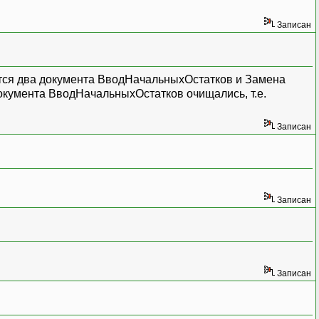
Записан
еется два документа ВводНачальныхОстатков и Замена
окумента ВводНачальныхОстатков очищались, т.е.
Записан
Записан
Записан