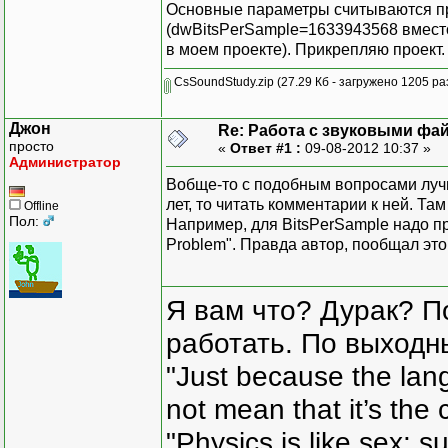
Основные параметры считываются п
(dwBitsPerSample=1633943568 вместо 
в моем проекте). Прикрепляю проект.
CsSoundStudy.zip
(27.29 Кб - загружено 1205 раз
Джон
Re: Работа с звуковыми фа
просто
«
Ответ #1 :
09-08-2012 10:37 »
Администратор
Вобще-то с подобным вопросами лучше
лет, то читать комментарии к ней. Та
Offline
Пол:
Например, для BitsPerSample надо про
Problem". Правда автор, пообщал это 
Я вам что? Дурак? П
работать. По выходн
"Just because the lan
not mean that it’s the 
"Physics is like sex: s