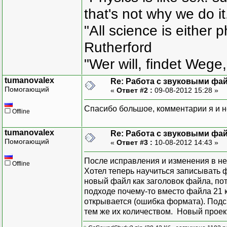
that's not why we do i
"All science is either 
Rutherford
"Wer will, findet Wege,
tumanovalex
Re: Работа с звуковыми фа
Помогающий
«
Ответ #2 :
09-08-2012 15:28 »
Спасибо большое, комментарии я и н
Offline
tumanovalex
Re: Работа с звуковыми фа
Помогающий
«
Ответ #3 :
10-08-2012 14:43 »
После исправления и изменения в н
Offline
Хотел теперь научиться записывать фа
новый файл как заголовок файла, по
подходе почему-то вместо файла 21 
открывается (ошибка формата). Подс
тем же их количеством. Новый проек