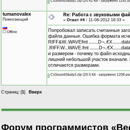
CsSoundStudy2.zip
(20.42 Кб - загружено 1192 р
tumanovalex
Re: Работа с звуковыми фа
Помогающий
«
Ответ #4 :
11-08-2012 18:33 »
Попробовал записать считанные заго
Offline
файла данные. Ошибка формата исче
RIFF&W..WAVEfmt ........D¬..€X........da
.RIFF.W...WAVE.fmt ........D¬..€X.......
и размером - почему то файл исходны
лишний небольшой участок вначале. 
отличаются размерами.
CsSoundStudy3.zip
(20.5 Кб - загружено 1208 ра
Страниц: [
1
]
Вверх
Форум программистов «Ве