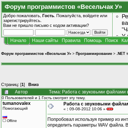
Форум программистов «Весельчак У»
Добро пожаловать,
Гость
. Пожалуйста,
войдите
или
Ре
зарегистрируйтесь
.
ва
Вам не пришло
письмо с кодом активации?
"Ч
У 
Начало
Наши сайты
Правила
Помощь
Поиск
Ка
от
зн
Форум программистов «Весельчак У»
>
Программирование
>
.NET 
Страниц: [
1
]
Вниз
Автор
Тема: Работа с звуковыми файлами 
0 Пользователей и 1 Гость смотрят эту тему.
tumanovalex
Работа с звуковыми файла
Помогающий
«
:
09-08-2012 10:06 »
Попробовал используя пример из инт
Offline
определить параметры WAV файла. В 