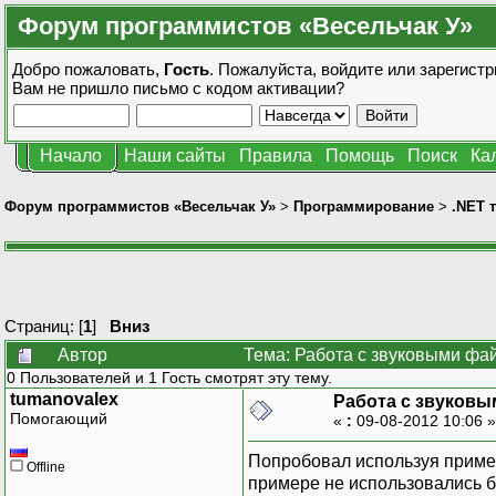
Форум программистов «Весельчак У»
Добро пожаловать,
Гость
. Пожалуйста,
войдите
или
зарегистр
Вам не пришло
письмо с кодом активации?
Начало
Наши сайты
Правила
Помощь
Поиск
Ка
Форум программистов «Весельчак У»
>
Программирование
>
.NET 
Страниц: [
1
]
Вниз
Автор
Тема: Работа с звуковыми фа
0 Пользователей и 1 Гость смотрят эту тему.
tumanovalex
Работа с звуковы
Помогающий
«
:
09-08-2012 10:06 
Попробовал используя пример
Offline
примере не использовались 