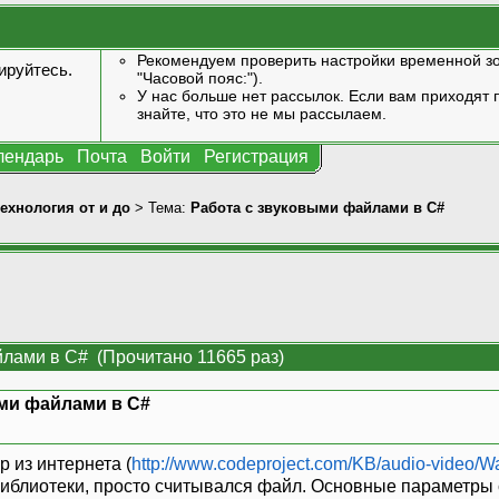
Рекомендуем проверить настройки временной зо
ируйтесь
.
"Часовой пояс:").
У нас больше нет рассылок. Если вам приходят п
знайте, что это не мы рассылаем.
лендарь
Почта
Войти
Регистрация
технология от и до
> Тема:
Работа с звуковыми файлами в C#
йлами в C# (Прочитано 11665 раз)
ми файлами в C#
»
 из интернета (
http://www.codeproject.com/KB/audio-video/W
библиотеки, просто считывался файл. Основные параметры