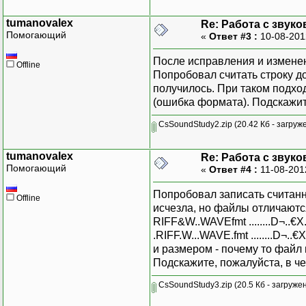
tumanovalex
Re: Работа с звук
Помогающий
«
Ответ #3 :
10-08-201
После исправления и изменен
Offline
Попробовал считать строку до
получилось. При таком подхо
(ошибка формата). Подскажит
CsSoundStudy2.zip
(20.42 Кб - загруж
tumanovalex
Re: Работа с звук
Помогающий
«
Ответ #4 :
11-08-201
Попробовал записать считанн
Offline
исчезла, но файлы отличаютс
RIFF&W..WAVEfmt ........D¬..€X.
.RIFF.W...WAVE.fmt ........D¬..€
и размером - почему то файл
Подскажите, пожалуйста, в ч
CsSoundStudy3.zip
(20.5 Кб - загруже