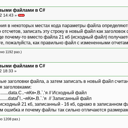
овыми файлами в C#
2 14:43 »
ия в некоторых местах кода параметры файла определяютс
 отсчетов, записать эту строку в новый файл как заголово
де почему-то вместо файла 21 кб (исходный файл) получает
е, пожалуйста, как правильно файл с измененными отчетам
ено 1192 раз.)
овыми файлами в C#
2 18:33 »
ые заголовки файла, а затем записать в новый файл счит
я заголовками:
.......data.C..¬яКя•.В.`.’я // Исходный файл
X.......dataЃ!..¬яКя•.В.`.’я // Записанный файл
 исходный 21 кб, записанный - 16 кб, однако в записанном
ем ошибка и почему файлы так сильно отличаются размера
но 1208 раз.)