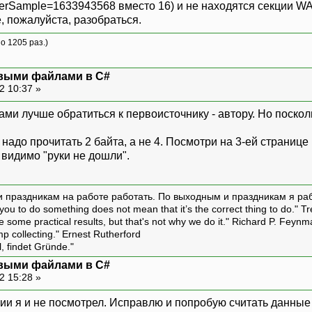
Sample=1633943568 вместо 16) и не находятся секции WAV ф
, пожалуйста, разобраться.
о 1205 раз.)
овыми файлами в C#
2 10:37 »
и лучше обратиться к первоисточнику - автору. Но поскольк
надо прочитать 2 байта, а не 4. Посмотри на 3-ей странице 
о видимо "руки не дошли".
и праздникам на работе работать. По выходным и праздникам я ра
ou to do something does not mean that it’s the correct thing to do." T
ive some practical results, but that's not why we do it." Richard P. Feyn
amp collecting." Ernest Rutherford
l, findet Gründe."
овыми файлами в C#
2 15:28 »
и я и не посмотрел. Исправлю и попробую считать данные