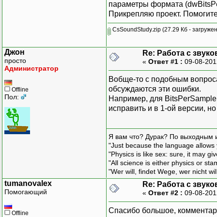
параметры формата (dwBitsPer
Прикрепляю проект. Помогите
CsSoundStudy.zip
(27.29 Кб - загружен
Джон
Re: Работа с звук
просто
«
Ответ #1 :
09-08-201
Администратор
Вобще-то с подобным вопросам
обсуждаются эти ошибки.
Offline
Пол:
Например, для BitsPerSample 
исправить и в 1-ой версии, н
Я вам что? Дурак? По выходным 
"Just because the language allows y
"Physics is like sex: sure, it may g
"All science is either physics or st
"Wer will, findet Wege, wer nicht wil
tumanovalex
Re: Работа с звук
Помогающий
«
Ответ #2 :
09-08-201
Спасибо большое, комментари
Offline