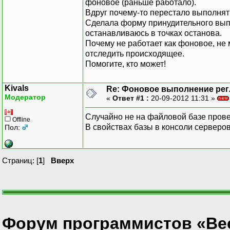
фоновое (раньше работало).
Вдруг почему-то перестало выполнят
Сделала форму принудительного выпо
останавливаюсь в точках останова.
Почему не работает как фоновое, не мо
отследить происходящее.
Помогите, кто может!
Kivals
Re: Фоновое выполнение рег
Модератор
«
Ответ #1 :
20-09-2012 11:31 »
Случайно не на файловой базе пров
Offline
В свойствах базы в консоли серверо
Пол:
Страниц: [
1
]
Вверх
Форум программистов «Ве