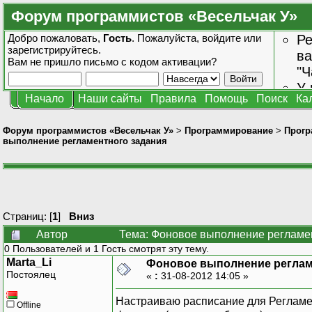
Форум программистов «Весельчак У»
Добро пожаловать,
Гость
. Пожалуйста,
войдите
или
Ре
зарегистрируйтесь
.
ва
Вам не пришло
письмо с кодом активации?
"Ч
У 
Начало
Наши сайты
Правила
Помощь
Поиск
Ка
от
зн
Форум программистов «Весельчак У»
>
Программирование
>
Прогр
выполнение регламентного задания
Страниц: [
1
]
Вниз
Автор
Тема: Фоновое выполнение регламен
0 Пользователей и 1 Гость смотрят эту тему.
Marta_Li
Фоновое выполнение реглам
Постоялец
«
:
31-08-2012 14:05 »
Настраиваю расписание для Регламен
Offline