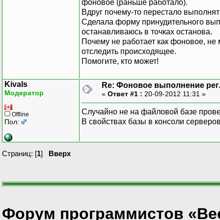
фоновое (раньше работало).
Вдруг почему-то перестало выполнят
Сделала форму принудительного выпо
останавливаюсь в точках останова.
Почему не работает как фоновое, не мо
отследить происходящее.
Помогите, кто может!
Kivals
Re: Фоновое выполнение рег
Модератор
«
Ответ #1 :
20-09-2012 11:31 »
Случайно не на файловой базе пров
Offline
В свойствах базы в консоли серверо
Пол:
Страниц: [
1
]
Вверх
Форум программистов «Ве