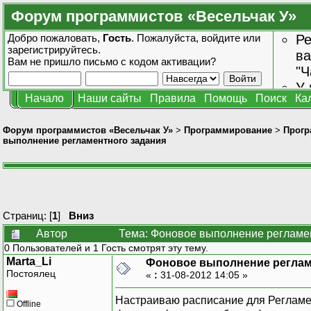
Форум программистов «Весельчак У»
Добро пожаловать,
Гость
. Пожалуйста,
войдите
или
Ре
зарегистрируйтесь
.
ва
Вам не пришло
письмо с кодом активации?
"Ч
У 
Начало
Наши сайты
Правила
Помощь
Поиск
Ка
от
зн
Форум программистов «Весельчак У»
>
Программирование
>
Прогр
выполнение регламентного задания
Страниц: [
1
]
Вниз
Автор
Тема: Фоновое выполнение регламен
0 Пользователей и 1 Гость смотрят эту тему.
Marta_Li
Фоновое выполнение реглам
Постоялец
«
:
31-08-2012 14:05 »
Настраиваю расписание для Регламен
Offline