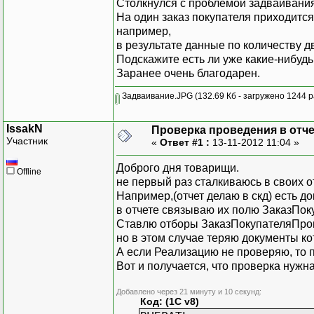
Столкнулся с проблемой задваивания(
На один заказ покупателя приходится 
например,
в результате данные по количеству д
Подскажите есть ли уже какие-нибу
Заранее очень благодарен.
Задваивание.JPG
(132.69 Кб - загружено 1244 р
IssakN
Проверка проведения в отчет
Участник
«
Ответ #1 :
13-11-2012 11:04 »
Доброго дня товарищи.
Offline
не первый раз сталкиваюсь в своих о
Например,(отчет делаю в скд) есть 
в отчете связываю их полю ЗаказПок
Ставлю отборы ЗаказПокупателяПро
но в этом случае теряю документы ко
А если Реализацию не проверяю, то 
Вот и получается, что проверка нужн
Добавлено через 21 минуту и 10 секунд:
Код: (1C v8)