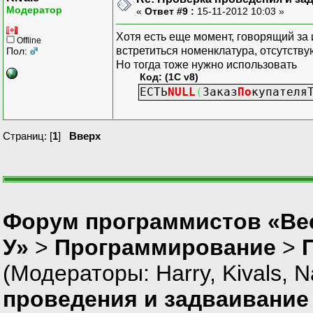
Модератор
«
Ответ #9 :
15-11-2012 10:03 »
Хотя есть еще момент, говорящий за
Offline
встретиться номенклатура, отсутству
Пол:
Но тогда тоже нужно использовать
Код: (1C v8)
ЕСТЬ
NULL
(
Заказ
По
купателя
Страниц: [
1
]
Вверх
Форум программистов «Ве
У»
>
Программирование
>
(Модераторы:
Harry
,
Kivals
,
N
проведения и задваивание 