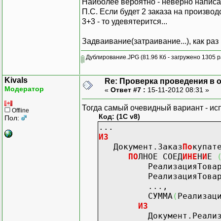
Наиболее вероятно - неверно написан
П.С. Если будет 2 заказа на производ
3+3 - то удевятерится...
Задваивание(затраивание...), как раз 
Дублирование.JPG
(81.96 Кб - загружено 1305 р
Kivals
Re: Проверка проведения в от
Модератор
«
Ответ #7 :
15-11-2012 08:31 »
Тогда самый очевидный вариант - ис
Offline
Код: (1C v8)
Пол:
...
ИЗ
Документ.Заказ
По
купат
ПО
ЛНОЕ СОЕД
И
НЕ
Н
И
Е
РеализацияТоваровУс
РеализацияТоваровУслу
...,
СУММА
(
Реализац
ИЗ
Документ.РеализацияТо