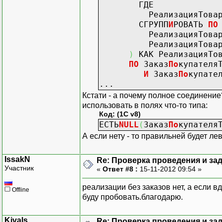
ГДЕ
РеализацияТоваровУсл
СГРУПП
И
РОВАТЬ
ПО
РеализацияТоваровУс
РеализацияТоваровУслу
)
КАК РеализацияТов
ПО
Заказ
По
купателя
И
Заказ
По
купате
...
Кстати - а почему полное соединение
использовать в полях что-то типа:
Код: (1C v8)
ЕСТЬ
NULL
(
Заказ
По
купателя
А если нету - то правильней будет ле
IssakN
Re: Проверка проведения и зад
Участник
«
Ответ #8 :
15-11-2012 09:54 »
реализации без заказов нет, а если вд
Offline
буду пробовать.благодарю.
Kivals
Re: Проверка проведения и зад