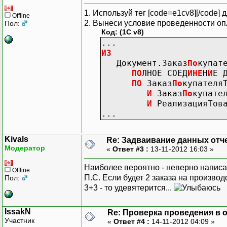
СГРУПП
И
РОВАТЬ
ПО
1. Используй тег [code=e1cv8][/code] 
Offline
РеализацияТоваровУсл
2. Вынеси условие проведенности оп
Пол:
Заказ
По
купателяТ
Код: (1C v8)
РеализацияТоваровУсл
...
Заказ
По
купателяТ
ИЗ
Заказ
По
купателяТ
Документ.Заказ
По
купат
ЕСТЬ
NULL
(
Реализа
ПО
ЛНОЕ СОЕД
И
НЕ
Н
И
Е 
Заказ
По
купателяТ
ПО
Заказ
По
купателя
Заказ
По
купателяТ
И
Заказ
По
купате
РеализацияТоваровУслу
И
РеализацияТова
РеализацияТоваровУсл
...
ЕСТЬ
NULL
(
Заказ
По
РеализацияТоваровУсл
Kivals
ЕСТЬ
NULL
(
Заказ
По
Re: Задваивание данных отчет
Модератор
«
Ответ #3 :
13-11-2012 16:03 »
Наиболее вероятно - неверно написан
Offline
П.С. Если будет 2 заказа на производ
Пол:
3+3 - то удевятерится...
IssakN
Re: Проверка проведения в от
Участник
«
Ответ #4 :
14-11-2012 04:09 »