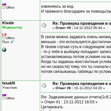
извиняюсь за код.
Offline
И премного благодарен за помощь!зара
Kivals
Re: Проверка проведения в от
Модератор
«
Ответ #5 :
14-11-2012 05:44 »
В связи можно задавать очень неожи
Offline
меньше - это используется достаточн
Пол:
В твоем случае суть в следующем: ко
- то у тебя в выборку попадают запи
устанавливаешь потом условие на вы
Когда ты задаешь константные услови
но не скорости) тому, что ты сначал
потом связываешь таблицы по услов
IssakN
Re: Проверка проведения в от
Участник
«
Ответ #6 :
15-11-2012 04:20 »
Re: Задваивание данных отчета(1с8.2
Offline
« Ответ #1 : 13-11-2012 16:03 »
Цитировать