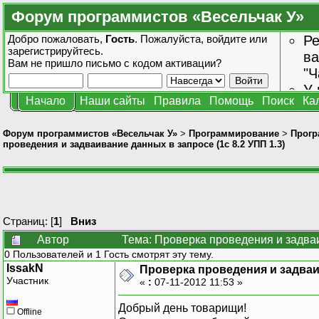
Форум программистов «Весельчак У»
Добро пожаловать,
Гость
. Пожалуйста,
войдите
или
Ре
зарегистрируйтесь
.
ва
Вам не пришло
письмо с кодом активации?
"Ч
У 
Начало
Наши сайты
Правила
Помощь
Поиск
Ка
от
зн
Форум программистов «Весельчак У»
>
Программирование
>
Прогр
проведения и задваивание данных в запросе (1с 8.2 УПП 1.3)
Страниц: [
1
]
Вниз
Автор
Тема: Проверка проведения и задваи
0 Пользователей и 1 Гость смотрят эту тему.
IssakN
Проверка проведения и задваив
Участник
«
:
07-11-2012 11:53 »
Добрый день товарищи!
Offline