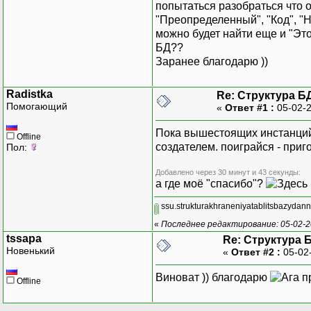
попытаться разобраться что о
"Преопределенный", "Код", "
можно будет найти еще и "Это
БД??
Заранее благодарю ))
Radistka
Re: Структура Б
Помогающий
«
Ответ #1 :
05-02-2
Пока вышестоящих инстанций
Offline
создателем. поиграйся - приг
Пол:
Добавлено через 30 минут и 43 секунды:
а где моё "спасибо"?
ssu.strukturakhraneniyatablitsbazydann
«
Последнее редактирование: 05-02-20
tssapa
Re: Структура 
Новенький
«
Ответ #2 :
05-02
Виноват )) благодарю
пр
Offline