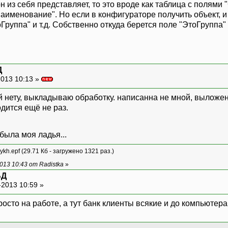
н из себя представляет, то это вроде как таблица с полями 
Наименование". Но если в конфигураторе получить объект, 
Группа" и т.д. Собственно откуда берется поле "ЭтоГруппа"
Д
013 10:13 »
 нету, выкладываю обработку. написанна не мной, выложе
одится ещё не раз.
ykh.epf
(29.71 Кб - загружено 1321 раз.)
13 10:43 от Radistka
»
БД
-2013 10:59 »
осто на работе, а тут банк клиенты всякие и до компьютера