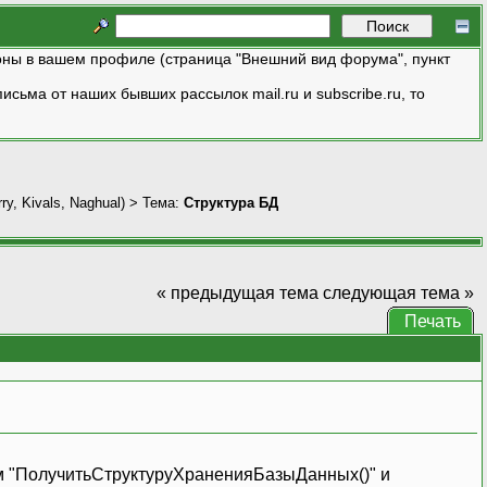
ны в вашем профиле (страница "Внешний вид форума", пункт
исьма от наших бывших рассылок mail.ru и subscribe.ru, то
ry
,
Kivals
,
Naghual
) > Тема:
Структура БД
« предыдущая тема
следующая тема »
Печать
ом "ПолучитьСтруктуруХраненияБазыДанных()" и