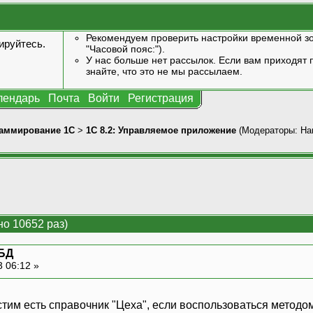
Рекомендуем проверить настройки временной зо
ируйтесь
.
"Часовой пояс:").
У нас больше нет рассылок. Если вам приходят п
знайте, что это не мы рассылаем.
лендарь
Почта
Войти
Регистрация
аммирование 1С
>
1С 8.2: Управляемое приложение
(Модераторы:
Har
о 10652 раз)
 БД
3 06:12 »
стим есть справочник "Цеха", если воспользоваться метод