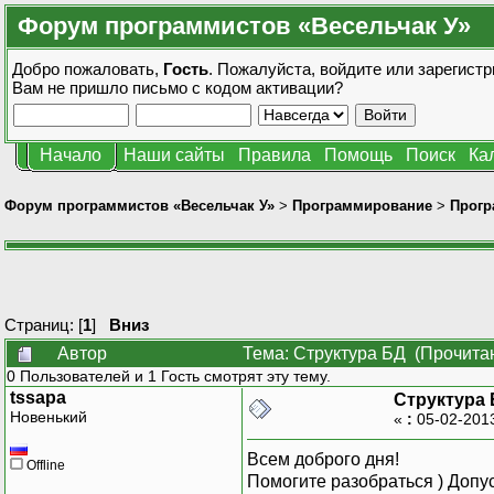
Форум программистов «Весельчак У»
Добро пожаловать,
Гость
. Пожалуйста,
войдите
или
зарегистр
Вам не пришло
письмо с кодом активации?
Начало
Наши сайты
Правила
Помощь
Поиск
Ка
Форум программистов «Весельчак У»
>
Программирование
>
Прогр
Страниц: [
1
]
Вниз
Автор
Тема: Структура БД (Прочитан
0 Пользователей и 1 Гость смотрят эту тему.
tssapa
Структура
Новенький
«
:
05-02-201
Всем доброго дня!
Offline
Помогите разобраться ) Допу