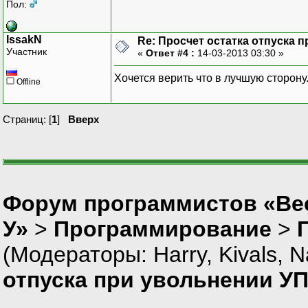
Пол:
IssakN
Re: Просчет остатка отпуска пр
Участник
«
Ответ #4 :
14-03-2013 03:30 »
Хочется верить что в лучшую сторону...
Offline
Страниц: [
1
]
Вверх
Форум программистов «Ве
У»
>
Программирование
>
(Модераторы:
Harry
,
Kivals
,
N
отпуска при увольнении УПП 