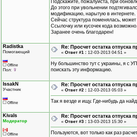
Подскажите, пожалуйста, при обнов
До этого при увольнении подтягивал
модификацию, нарытую в интернете.
Сейчас структура поменялась, может
Ссылочку или кусочек кода возможно.
Заранее очень благодарен!
Radistka
Re: Просчет остатка отпуска пр
Помогающий
«
Ответ #1 :
12-03-2013 04:51 »
Ну большинство тут с украины, я с У
Offline
поискать эту информацию.
Пол:
IssakN
Re: Просчет остатка отпуска пр
Участник
«
Ответ #2 :
12-03-2013 05:03 »
Так я везде и ищу. Где-нибудь да най
Offline
Kivals
Re: Просчет остатка отпуска пр
Модератор
«
Ответ #3 :
13-03-2013 15:30 »
Пользуются, вот только как раз расче
Offline