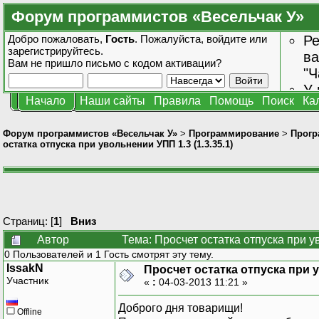
Форум программистов «Весельчак У»
Добро пожаловать,
Гость
. Пожалуйста,
войдите
или
Ре
зарегистрируйтесь
.
ва
Вам не пришло
письмо с кодом активации?
"Ч
У 
Начало
Наши сайты
Правила
Помощь
Поиск
Ка
от
зн
Форум программистов «Весельчак У»
>
Программирование
>
Прогр
остатка отпуска при увольнении УПП 1.3 (1.3.35.1)
Страниц: [
1
]
Вниз
Автор
Тема: Просчет остатка отпуска при у
0 Пользователей и 1 Гость смотрят эту тему.
IssakN
Просчет остатка отпуска при у
Участник
«
:
04-03-2013 11:21 »
Доброго дня товарищи!
Offline