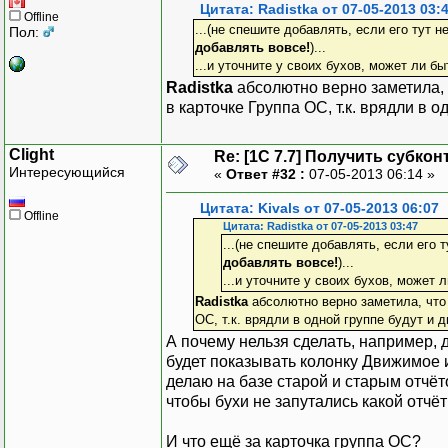
Цитата: Radistka от 07-05-2013 03:
Offline
...(не спешите добавлять, если его тут 
Пол:
добавлять вовсе!
)...
...и уточните у своих бухов, может ли б
Radistka
абсолютно верно заметила, чт
в карточке Группа ОС, т.к. врядли в
Clight
Re: [1C 7.7] Получить субкон
Интересующийся
«
Ответ #32 :
07-05-2013 06:14 »
Цитата: Kivals от 07-05-2013 06:07
Offline
Цитата: Radistka от 07-05-2013 03:47
...(не спешите добавлять, если его 
добавлять вовсе!
)...
...и уточните у своих бухов, может 
Radistka
абсолютно верно заметила, что (
ОС, т.к. врядли в одной группе будут и
А почему нельзя сделать, например, 
будет показывать колонку Движимое и
делаю на базе старой и старым отчёто
чтобы бухи не запутались какой отчёт
И что ещё за карточка группа ОС?