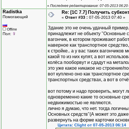
«
Последнее редактирование: 07-05-2013 06:20 
Radistka
Re: [1C 7.7] Получить субкон
Помогающий
«
Ответ #33 :
07-05-2013 07:40 »
Здание это не очень удачный пример.
Offline
принадлежит не объекту "Основные ср
Пол:
вагончик, в котором проживают работ
наверное как транспортное средство, 
к стройке.. а у вас таких вагончиков
какой то из них купят, а вот использо
колёса пооборвут и сдадут на металол
это уже какое никакое но строение/п
вот куплено оно как транспортное сре
транспортных средствах, а вот в отчё
вот потому и надо проверить, могут 
одновременно какие то основные сре
недвижимостью не являются.
лично я думаю, что нет. тогда логич
Основных средств"(А может это даже 
развернуть на форме карточки основн
Цитата: Clight от 07-05-2013 06:14