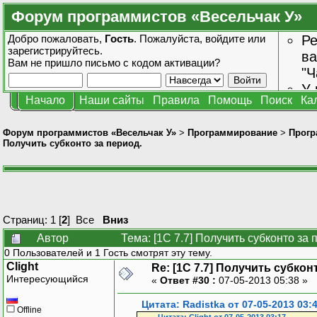
Форум программистов «Весельчак У»
Добро пожаловать,
Гость
. Пожалуйста,
войдите
или
Ре
зарегистрируйтесь
.
ва
Вам не пришло
письмо с кодом активации?
"Ч
У 
Начало
Наши сайты
Правила
Помощь
Поиск
Ка
от
зн
Форум программистов «Весельчак У»
>
Программирование
>
Прогр
Получить субконто за период.
Страниц:
1
[
2
]
Все
Вниз
Автор
Тема: [1C 7.7] Получить субконто за
0 Пользователей и 1 Гость смотрят эту тему.
Clight
Re: [1C 7.7] Получить субкон
Интересующийся
«
Ответ #30 :
07-05-2013 05:38 »
Цитата: Radistka от 07-05-2013 03:
Offline
Цитата: Clight от 07-05-2013 03:17