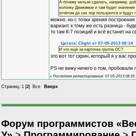
А почему нельзя сделать, например, доб
колонку Движимое и там будет значение 
отчётом до сих пор пользуются и будут п
можно. но с точки зрения построени
вариант. к тому же есть разница - б
то там 8-7 позиций и всё встанет на с
Цитата: Clight от 07-05-2013 06:14
И что ещё за карточка группа ОС?
это вот тот скрин, который я у вас пр
PS не вижу ничего о том, пробовали 
«
Последнее редактирование: 07-05-2013 08:35 
Страниц:
1
[
2
]
Все
Вверх
Форум программистов «Ве
У»
>
Программирование
>