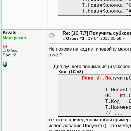
Т.НоваяКолонка
(
"
Т.НоваяКолонка
(
"
Т.НоваяКолонка
(
"
Т.НоваяКолонка
(
"
Т.НоваяКолонка
(
"
Kivals
Re: [1C 7.7] Получить субкон
Т.НоваяКолонка
(
"
Модератор
«
Ответ #3 :
19-04-2013 05:58 »
Т.НоваяКолонка
(
"
Т.НоваяКолонка
(
"
Не похоже на код из типовой (у меня 
Offline
Т.НоваяКолонка
(
"
отчет?
Пол:
И
т.ВыбратьСубконто
(
ВидыС
1. Для лучшего понимания (и ускорен
Пока
И
т.
По
лучить
Код: (1C v8)
Пока
И
т.
По
лучить
Т.НоваяСтро
Т.Код
=
Т.НоваяСтро
Т.Наименова
ОС
=
И
т.
Т.Групп
Т.Код
=
О
Т.
По
драз
Т.Наименова
Т.ДатаВ
// ...
Т.МОЛ
=
т.е.
все
в приведенном тобой примере
Т.ПСт
=
использование Получить() - это мето
Т.Срок
=