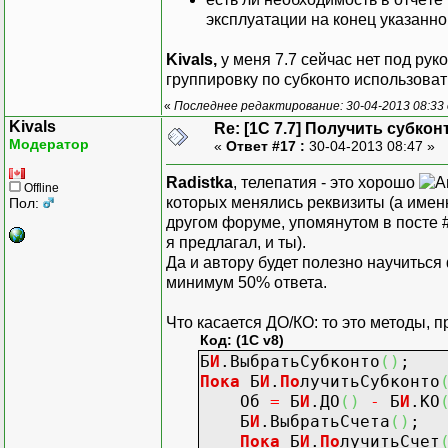
Таб.ВывестиСекци
КонецЦикла
;
эксплуатации на конец указанн
Таб.ТолькоПросмот
Таб.Опции
(
0
,
0
,
4
,
Kivals,
у меня 7.7 сейчас нет под рук
Таб.
Пока
зать
(
"Вс
Т.Ст
=
0
;
группировку по субконто использоват
КонецПроцедуры
Т.Аморт
=
0
;
«
Последнее редактирование: 30-04-2013 08:33 
Если
И
т.
Kivals
Re: [1C 7.7] Получить субкон
Т.С
Модератор
«
Ответ #17 :
30-04-2013 08:47 »
Процедура
ПриОткрытии
(
)
КонецЕсл
Дата
1
=
КонМесяц
Если
И
т.
Radistka
, телепатия - это хорошо
КонецПроцедуры
Offline
Т.Амо
которых менялись реквизиты (а имен
Пол:
КонецЕсл
другом форуме, упомянутом в посте #
я предлагал, и ты).
Т.Ост
=
Т
Да и автору будет полезно научитьс
минимум 50% ответа.
Что касается ДО/КО: то это методы, 
Пер.
И
спользовать
Код: (1C v8)
Пер.Выбрать
Знач
ения
Б
И
.ВыбратьСубконто
(
)
;
Пока
Пер.
По
лучить
Пока
Б
И
.
По
лучитьСубконто
ДатаЗн
=
Пер.Дата
Зна
Об
=
Б
И
.ДО
(
)
-
Б
И
.КО
Т.Счет
=
Пер.
Зна
Б
И
.ВыбратьСчета
(
)
;
Если
Пустое
Знач
е
Пока
Б
И
.
По
лучитьСчет