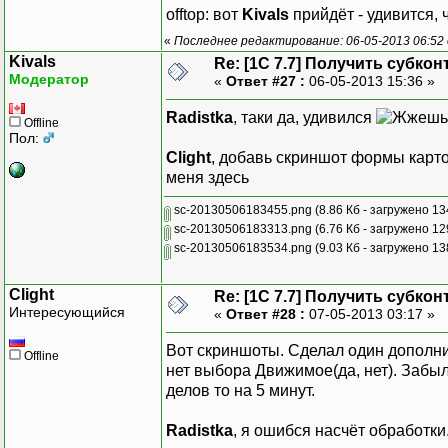
offtop: вот
Kivals
прийдёт - удивится,
«
Последнее редактирование: 06-05-2013 06:52 
Kivals
Re: [1C 7.7] Получить субкон
Модератор
«
Ответ #27 :
06-05-2013 15:36 »
Radistka
, таки да, удивился
Offline
Пол:
Clight
, добавь скриншот формы карто
меня здесь
sc-20130506183455.png
(8.86 Кб - загружено 13
sc-20130506183313.png
(6.76 Кб - загружено 12
sc-20130506183534.png
(9.03 Кб - загружено 13
Clight
Re: [1C 7.7] Получить субкон
Интересующийся
«
Ответ #28 :
07-05-2013 03:17 »
Вот скриншоты. Сделал один дополни
Offline
нет выбора Движимое(да, нет). Забыл
делов то на 5 минут.
Radistka
, я ошибся насчёт обработк