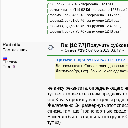
ОС.jpg
(285.67 Кб - загружено 1320 раз.)
реквизиты.jpg
(119.92 Кб - загружено 1287 раз.)
форма1.jpg
(84.59 Кб - загружено 1305 раз.)
форма2.jpg
(51.69 Кб - загружено 1314 раз.)
форма3.jpg
(63.13 Кб - загружено 1237 раз.)
форма4.jpg
(37.73 Кб - загружено 1248 раз.)
Radistka
Re: [1C 7.7] Получить субкон
Помогающий
«
Ответ #29 :
07-05-2013 03:47 »
Цитата: Clight от 07-05-2013 03:17
Offline
Вот скриншоты. Сделал один дополнител
Пол:
Движимое(да, нет). Забыл бэкап сделать,
не вижу реквизита, определяющего я
тут нет, скорее всего вам предложат 
что Kivals просил у вас скрины ради 
Желательно бы развернуть этот спис
списка там, где "транспортные средств
может ли быть в одной такой группе
тут хз)