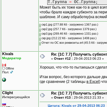
Т.НоваяКолонка
(
"
Т.Группа
//Т.АмГр = Ит.Су
=
ОС.Группа;
Т.НоваяКолонка
(
"
//Т.Сост = Ит.Су
Может быть их тоже как-то в цикл вз
Т.НоваяКолонка
(
"
чтобы брало каждое субконто за пер
Т.НоваяКолонка
(
"
шаблоне. И саму обработку(на всякий
Т.НоваяКолонка
(
"
Т.НоваяСтрока
(
)
;
Т.НоваяКолонка
(
"
скр1.jpg
(277.88 Кб - загружено 1367 раз.)
ОС
=
И
т.Субконто
Т.НоваяКолонка
(
"
скр2.jpg
(257.7 Кб - загружено 1379 раз.)
Т.Код
=
ОС.Код;
Т.НоваяКолонка
(
"
скр3.jpg
(269.46 Кб - загружено 1331 раз.)
Т.Наименование
=
Т.НоваяКолонка
(
"
скр.jpg
(212.22 Кб - загружено 1408 раз.)
Т.Группа
=
ОС.Гру
Т.НоваяКолонка
(
"
Отчет по ОС все реквизиты.ert
(45.5 Кб - загруж
Т.НоваяКолонка
(
"
Пер.
И
спользоватьОбъ
Т.НоваяКолонка
(
"
Kivals
Пер.Выбрать
Знач
ения
Re: [1C 7.7] Получить субкон
Т.НоваяКолонка
(
"
Модератор
«
Ответ #12 :
29-04-2013 06:23 »
Пока
Пер.
По
лучить
Т.НоваяКолонка
(
"
ДатаЗн
=
Пер.Дата
Зна
Т.НоваяКолонка
(
"
Хорошо, что что-то пытаешься сделать
Т.
По
дразделение
=
Пер
Offline
Т.НоваяКолонка
(
"
Пол:
КонецЦикла
;
Итак вопрос, без которого дальше дв
где сравнение (2 таблицы
в Excel
) чт
И
т.ВыбратьСубкон
Т.ДатаВ
=
ОС.ДатаВвод
Пока
И
т.
По
лучить
Clight
Re: [1C 7.7] Получить субкон
Интересующийся
Пер.
И
спользоватьОбъе
«
Ответ #13 :
29-04-2013 21:33 »
//Т.Нова
Пер.Выбрать
Знач
ения
//ОС = И
Цитата: Kivals от 29-04-2013 06:23
Пока
Пер.
По
лучить