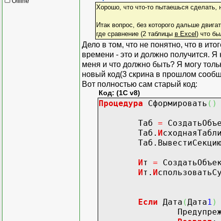
Offline
//Т.Код 
Хорошо, что что-то пытаешься сделать, н
ДатаЗн
=
Пер.Дата
Зна
//Т.Наим
Т.МОЛ
=
Пер.
Знач
ение
Итак вопрос, без которого дальше двига
//Т.Груп
КонецЦикла
;
где сравнение (2 таблицы
в Excel
) что б
//
Дело в том, что не понятно, что в и
// Т.Подразделе
времени - это и должно получится. Я 
// Т.ДатаВ = Ит
Пер.
И
спользоватьОбъе
меня и что должно быть? Я могу тольк
// Т.МОЛ = Ит.С
Пер.Выбрать
Знач
ения
новый код(3 скрина в прошлом сообщ
// Т.ПСт = Ит.С
Пока
Пер.
По
лучить
Вот полностью сам старый код:
// Т.Срок = Ит.
ДатаЗн
=
Пер.Дата
Зна
Код: (1C v8)
//
Т.ПСт
=
Пер.
Знач
ение
Процедура
Сформировать
(
)
//Т.Ст =
КонецЦикла
;
//Т.Амор
Таб
=
СоздатьОбъ
//Если И
Таб.
И
сходнаяТабл
// Т.С
Пер.
И
спользоватьОбъе
Таб.ВывестиСекци
//КонецЕ
Пер.Выбрать
Знач
ения
//Если И
Пока
Пер.
По
лучить
И
т
=
СоздатьОбъе
// Т.Ам
ДатаЗн
=
Пер.Дата
Зна
И
т.
И
спользоватьС
//КонецЕ
Т.Срок
=
Пер.
Знач
ени
//
КонецЦикла
;
//Т.Ост 
Если
Дата
(
Дата
1
)
//
Предупрежде
// Если ПустоеЗ
Т.Ст
=
0
;