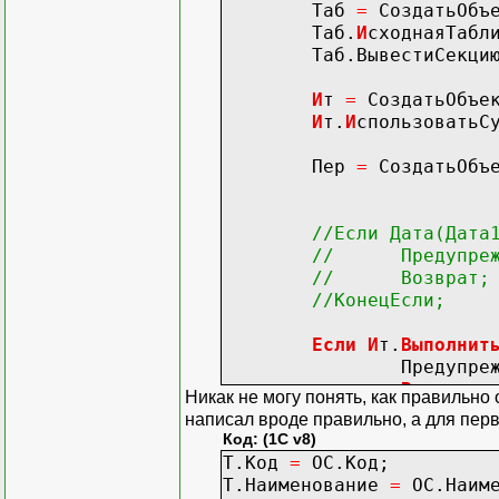
Таб
=
СоздатьОбъ
//Если (Т.Счет =
Таб.
И
сходнаяТабл
// Т.Суб1 = Ит.
Таб.ВывестиСекци
// Т.Суб2 = Ит.
// Т.Суб3 = Ит.
И
т
=
СоздатьОбъе
//ИначеЕсли Т.Сч
И
т.
И
спользоватьС
// Т.Суб1 = Ит.
// Т.Суб2 = Ит.
Пер
=
СоздатьОбъ
// Т.Суб3 = Ит.
//ИначеЕсли Т.Сч
// Т.Суб1 = "-
//Если Дата(Дата
// Т.Суб2 = Ит.
// Предупрежден
// Т.Суб3 = Ит.
// Возврат;
//ИначеЕсли Т.Сч
//КонецЕсли;
// Т.Суб1 = "-
// Т.Суб2 = "-
Если
И
т.
Выполнит
// Т.Суб3 = Ит.
Предупрежде
//Иначе
Возврат
;
// Т.Суб1 = "-
Никак не могу понять, как правильно
КонецЕсли
;
// Т.Суб2 = "-
написал вроде правильно, а для перв
// Т.Суб3 = "-
Код: (1C v8)
Т
=
СоздатьОбъек
Т.Код
=
ОС.Код;
//КонецЕсли;
Т.НоваяКолонка
(
"
Т.Наименование
//
=
ОС.Наиме