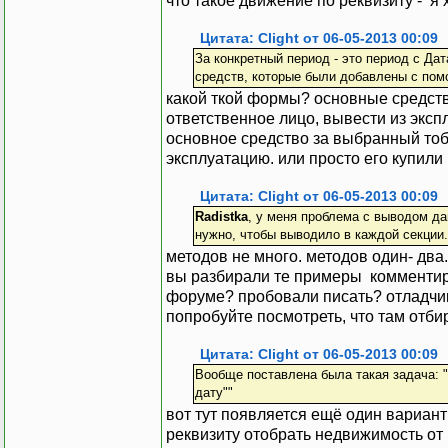
что такое движение по реквизиту - я х
Если
Т.
По
лучитьСтроку
(
)
Таб.ВывестиСекци
Цитата: Clight от 06-05-2013 00:09
КонецЕсли
;
За конкретный период - это период с Да
//Т.ПолучитьСтро
средств, которые были добавлены с по
//Таб.ВывестиСек
какой ткой формы? основные средств
КонецЦикла
;
ответственное лицо, вывести из экспл
основное средство за выбранный тоб
Т.АмГр
=
ОС.Аморт
эксплуатацию. или просто его купили
Пер.
И
спользовать
Цитата: Clight от 06-05-2013 00:09
Пер.Выбрать
Знач
ения
Radistka
, у меня проблема с выводом да
Пока
Пер.
По
лучить
нужно, чтобы выводило в каждой секции. 
ДатаЗн
=
Пер.Дата
Зна
методов не много. методов один- два.
Т.Сост
=
Пер.
Знач
ени
вы разбирали те примеры комментир
Т.ВыбратьСтроки
(
форуме? пробовали писать? отладчик
Если
Т.
По
лучитьСтроку
(
)
попробуйте посмотреть, что там отбир
Таб.ВывестиСекци
КонецЕсли
;
Цитата: Clight от 06-05-2013 00:09
//Т.ПолучитьСтро
Вообще поставлена была такая задача: "
//Таб.ВывестиСек
дату""
КонецЦикла
;
вот тут появляется ещё один вариант
реквизиту отобрать недвижимость от