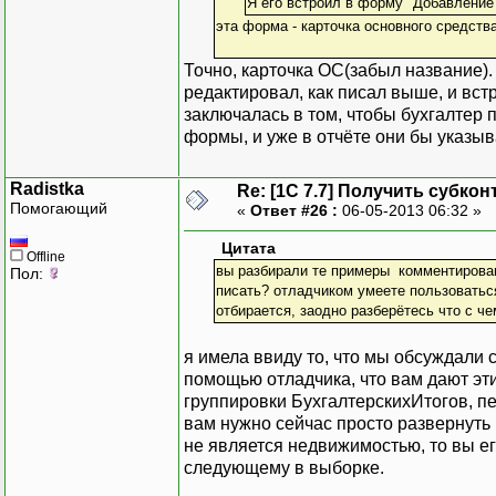
Я его встроил в форму "Добавление
эта форма - карточка основного средств
Точно, карточка ОС(забыл название).
редактировал, как писал выше, и вс
заключалась в том, чтобы бухгалтер
формы, и уже в отчёте они бы указыв
Radistka
Re: [1C 7.7] Получить субкон
Помогающий
«
Ответ #26 :
06-05-2013 06:32 »
Цитата
Offline
вы разбирали те примеры комментирован
Пол:
писать? отладчиком умеете пользоваться
отбирается, заодно разберётесь что с че
я имела ввиду то, что мы обсуждали с
помощью отладчика, что вам дают эт
группировки БухгалтерскихИтогов, пе
вам нужно сейчас просто развернуть 
не является недвижимостью, то вы е
следующему в выборке.