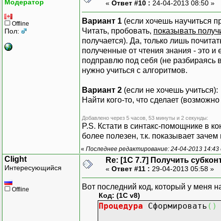
// Т.Подразделение 
Модератор
«
Ответ #10 :
24-04-2013 08:50 »
// Т.ДатаВ = Ит.Суб
Вариант 1
// Т.МОЛ = Ит.Субко
(если хочешь научиться п
Offline
Читать, пробовать,
// Т.ПСт = Ит.Субко
показывать получ
Пол:
получается). Да, только лишь почитат
// Т.Срок = Ит.Субк
полученные от чтения знания - это и 
//
подправлю под себя (не разбираясь 
//Т.Ст = 0;
нужно учиться с алгоритмов.
//Т.Аморт = 0;
//Если Ит.Получи
Вариант 2
(если не хочешь учиться):
// Т.Ст = Ит.С
Найти кого-то, что сделает (возможно 
//КонецЕсли;
//Если Ит.Получи
Добавлено через 5 часов, 53 минуты и 2 секунды:
// Т.Аморт = И
P.S. Кстати в синтакс-помощнике в к
//КонецЕсли;
более полезен, т.к. показывает зачем
//
//Т.Ост = Т.Ст -
«
Последнее редактирование: 24-04-2013 14:43 
Clight
//
Re: [1C 7.7] Получить субкон
Интересующийся
«
Ответ #11 :
// Если ПустоеЗначе
29-04-2013 05:58 »
// Т.Счет = "-
Вот последний код, который у меня н
// Иначе
Offline
Код: (1C v8)
// Т.Счет = Ит.Суб
Процедура
Сформировать
(
)
// КонецЕсли;
//