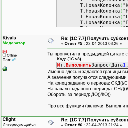
Т.НоваяКолонка
(
"
Т.НоваяКолонка
(
"
Т.НоваяКолонка
(
"
Т.НоваяКолонка
(
"
Т.НоваяКолонка
(
"
Т.НоваяКолонка
(
"
Kivals
Re: [1C 7.7] Получить субкон
Т.НоваяКолонка
(
"
Модератор
«
Ответ #5 :
22-04-2013 08:26 »
Т.НоваяКолонка
(
"
Т.НоваяКолонка
(
"
Ты пропустил в предыдущей цитате с
Offline
Т.НоваяКолонка
(
"
Код: (1C v8)
Пол:
Т.НоваяКолонка
(
"
И
т.
Выполнить
Запрос
(
Дата
1
Т.НоваяКолонка
(
"
Именно здесь и задаются границы вы
Т.НоваяКолонка
(
"
А значения получаются следующими
Т.НоваяКолонка
(
"
На конец заданного периода: СКД()/С
Т.НоваяКолонка
(
"
На начало заданного периода: СНД()
Т.НоваяКолонка
(
"
Обороты за период: ДО()/КО()
Т.НоваяКолонка
(
"
Про все функции (включая Выполнит
И
т.ВыбратьСубкон
Clight
Пока
И
т.
По
лучить
Re: [1C 7.7] Получить субкон
Интересующийся
Т.НоваяСтро
«
Ответ #6 :
22-04-2013 21:24 »