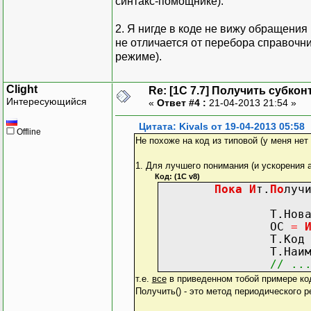
синтакс-помощнике).
2. Я нигде в коде не вижу обращения
не отличается от перебора справочни
режиме).
Clight
Re: [1C 7.7] Получить субкон
Интересующийся
«
Ответ #4 :
21-04-2013 21:54 »
Цитата: Kivals от 19-04-2013 05:58
Offline
Не похоже на код из типовой (у меня нет
1. Для лучшего понимания (и ускорения 
Код: (1C v8)
Пока
И
т.
По
луч
Т.НоваяСт
ОС
=
Т.Ко
Т.Наимено
// ..
т.е.
все
в приведенном тобой примере ко
Получить() - это метод периодического р