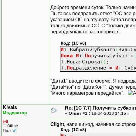
Доброго времени суток. Только начи
Пытаюсь подправить отчёт "ОС все р
указанием ОС на эту дату. Встал вопр
только движимые ОС. С "только движи
периодом как-то застопорился.
Код: (1C v8)
И
т.ВыбратьСубконто
(
ВидыС
Пока
И
т.
По
лучитьСубконто
Т.НоваяСтрока
(
)
;
Т.
По
дразделение
=
И
т.Суб
"Дата1" вводится в форме. Я подред
"ДатаНач" по "ДатаКон"". Думал пере
"много параметров передаётся".
Kivals
Re: [1C 7.7] Получить субкон
Модератор
«
Ответ #1 :
18-04-2013 14:16 »
Clight
, напиши код, начиная со строк
Offline
Код: (1C v8)
Пол: