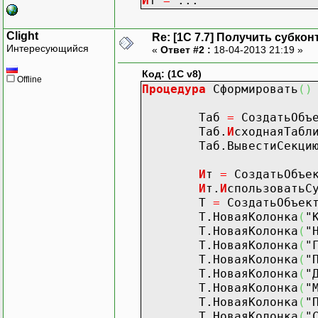
И
т
=
...
Clight
Re: [1C 7.7] Получить субкон
Интересующийся
«
Ответ #2 :
18-04-2013 21:19 »
Код: (1C v8)
Offline
Процедура
Сформировать
(
)
Таб
=
СоздатьОбъ
Таб.
И
сходнаяТабл
Таб.ВывестиСекци
И
т
=
СоздатьОбъе
И
т.
И
спользоватьС
Т
=
СоздатьОбъек
Т.НоваяКолонка
(
"
Т.НоваяКолонка
(
"
Т.НоваяКолонка
(
"
Т.НоваяКолонка
(
"
Т.НоваяКолонка
(
"
Т.НоваяКолонка
(
"
Т.НоваяКолонка
(
"
Т.НоваяКолонка
(
"