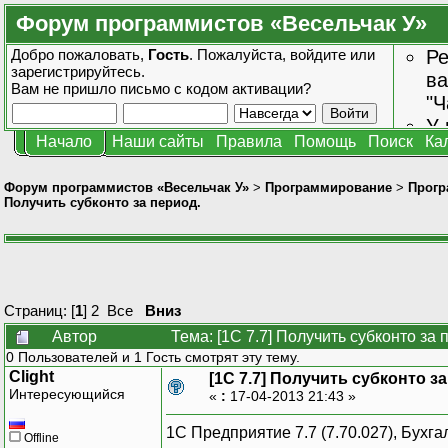
Форум программистов «Весельчак У»
Добро пожаловать,
Гость
. Пожалуйста,
войдите
или
Ре
зарегистрируйтесь
.
ва
Вам не пришло
письмо с кодом активации?
"Ч
У 
Начало
Наши сайты
Правила
Помощь
Поиск
Ка
от
зн
Форум программистов «Весельчак У»
>
Программирование
>
Прогр
Получить субконто за период.
Страниц: [
1
]
2
Все
Вниз
Автор
Тема: [1C 7.7] Получить субконто за
0 Пользователей и 1 Гость смотрят эту тему.
Clight
[1C 7.7] Получить субконто з
Интересующийся
«
:
17-04-2013 21:43 »
1C Предприятие 7.7 (7.70.027), Бухга
Offline