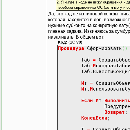
2. Я нигде в коде не вижу обращения к 
перебора справочника ОС (хотя могу и о
Да, это код не из типовой конфы, пис
которая находится в доп. возможностя
нужные субконто на конкретную дату(а
главная задача. Извиняюсь за сумбур,
наваливать. В общем вот:
Код: (1C v8)
Процедура
Сформировать
(
)
Таб
=
СоздатьОбъ
Таб.
И
сходнаяТабл
Таб.ВывестиСекци
И
т
=
СоздатьОбъе
И
т.
И
спользоватьС
Если
И
т.
Выполнит
Предупрежде
Возврат
;
КонецЕсли
;
Т
=
СоздатьОбъек