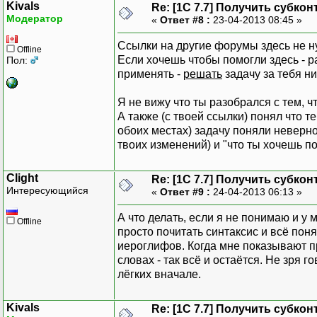
Kivals
Т.НоваяКолонка
Re: [1C 7.7] Получить субкон
(
"ПСт"
Т.Су
Модератор
«
Ответ #8 :
23-04-2013 08:45 »
Т.НоваяКолонка
(
"Срок
КонецЕсл
Т.НоваяКолонка
(
"Ст"
)
Ссылки на другие форумы здесь не ну
Т.НоваяКолонка
(
"Амор
Offline
Т.АмГр
=
Если хочешь чтобы помогли здесь - 
Пол:
Т.НоваяКолонка
(
"Ост"
Т.Сост
=
применять -
решать
задачу за тебя ни
Т.НоваяКолонка
(
"Счет
Т.НоваяКолонка
(
"Суб1
КонецЦикла
;
Я не вижу что ты разобрался с тем, ч
Т.НоваяКолонка
(
"Суб2
А также (с твоей ссылки) понял что те
Т.НоваяКолонка
(
"Суб3
обоих местах) задачу поняли неверно
Т.НоваяКолонка
(
"АмГр
Т.ВыбратьСтроки
(
твоих изменений) и "что ты хочешь по
Т.НоваяКолонка
(
"Сост
Пока
Т.
По
лучитьС
Таб.ВывестиС
Clight
Re: [1C 7.7] Получить субкон
КонецЦикла
;
Интересующийся
И
т.ВыбратьСубконто
(
В
«
Ответ #9 :
24-04-2013 06:13 »
Пока
И
т.
По
лучитьСубк
Таб.ВывестиСекци
А что делать, если я не понимаю и у
Таб.ТолькоПросмот
Offline
просто почитать синтаксис и всё поня
//Т.НоваяСтрока(
Таб.Опции
(
0
,
0
,
4
,
иероглифов. Когда мне показывают пр
//ОС = Ит.Субкон
Таб.
Пока
зать
(
"Вс
словах - так всё и остаётся. Не зря
//Т.Код = ОС.Код
КонецПроцедуры
лёгких вначале.
//Т.Наименование
//Т.Группа = ОС.
//
Kivals
Re: [1C 7.7] Получить субкон