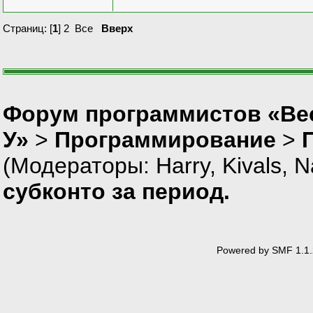
Страниц: [
1
]
2
Все
Вверх
Форум программистов «Ве
У»
>
Программирование
>
(Модераторы:
Harry
,
Kivals
,
N
субконто за период.
Powered by SMF 1.1.