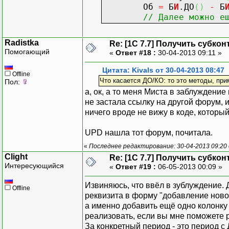
Т.Счет
=
"---"
;
Об
=
Б
И
.ДО
(
)
-
Б
Иначе
// Далее можно е
Т.Счет
=
Пер
КонецЕсли
;
Radistka
Т.ВыбратьСтроки
(
)
;
Re: [1C 7.7] Получить субкон
Помогающий
«
Ответ #18 :
30-04-2013 09:11 »
Если
Т.
По
лучитьСтроку
(
)
Таб.ВывестиСекци
Цитата: Kivals от 30-04-2013 08:47
КонецЕсли
;
Offline
Что касается ДО/КО: то это методы, при
Пол:
//Т.ПолучитьСтроку()
а, ок, а то меня Миста в заблуждение 
//Таб.ВывестиСек
не застала ссылку на другой форум, 
КонецЦикла
;
ничего вроде не вижу в коде, которы
UPD нашла тот форум, почитала.
Пер.
И
спользовать
«
Последнее редактирование: 30-04-2013 09:20 
Пер.
И
спользовать
Clight
Re: [1C 7.7] Получить субкон
Интересующийся
Пер.
И
спользовать
«
Ответ #19 :
06-05-2013 00:09 »
Пер.Выбрать
Знач
ения
Извиняюсь, что ввёл в зублуждение. 
Пока
Пер.
По
лучить
Offline
реквизита в форму "добавление новог
ДатаЗн
=
Пер.Дата
Зна
а именно добавить ещё одно колонку 
Т.Суб
1
=
Пер.
Зна
реализовать, если вы мне поможете 
Т.Суб
2
=
Пер.
Зна
За конкретный период - это период с
Т.Суб
3
=
Пер.
Зна