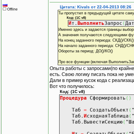
Т.Код
=
Цитата: Kivals от 22-04-2013 08:26
Т.Наименова
Offline
Ты пропустил в предыдущей цитате саму
Т.Групп
Код: (1C v8)
Т.
По
драз
И
т.
Выполнить
Запрос
(
Да
Т.ДатаВ
Именно здесь и задаются границы выбор
Т.МОЛ
=
А значения получаются следующими фу
Т.ПСт
=
На конец заданного периода: СКД()/СКК()
Т.Срок
=
На начало заданного периода: СНД()/СНК
Обороты за период: ДО()/КО()
Т.Ст
=
0
Про все функции (включая ВыполнитьЗа
Т.Аморт
Опыта работы с запросами(по крайней
Если
И
т.
есть. Свою логику писать пока не ум
Т.С
Дали в пример кусок кода с реализац
КонецЕсл
Вот что получилось:
Если
И
т.
Код: (1C v8)
Т.Амо
Процедура
Сформировать
(
)
КонецЕсл
Таб
=
СоздатьОбъект
(
Т.Ост
=
Т
Таб.
И
сходнаяТаблица
(
Таб.ВывестиСекцию
(
"Ш
Если
Пуст
Т.Сч
И
т
=
СоздатьОбъект
(
"