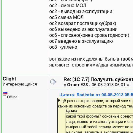
ос2 - смена МОЛ
ос2 - вывод из эксплуатации
ос5 смена МОЛ
ос2 возврат поставщику(брак)
ос6 выведено из эксплуатации
ос6 - списано(конец срока годности)
ос7 введено в эксплуатацию
ос8 куплено
вот какие из них должны быть в твоём
являются строениями/зданиями/землё
Clight
Re: [1C 7.7] Получить субкон
Интересующийся
«
Ответ #23 :
06-05-2013 06:01 »
Цитата: Radistka от 06-05-2013 05:
Offline
Ещё раз повторю вопрос, который уже я 
какие из основных средств за период те
Цитата
какой ткой формы? основные средст
лицо, вывести из эксплуатации и сп
выбранный тобой период может не и
на склад, вводить в эксплуатацию н