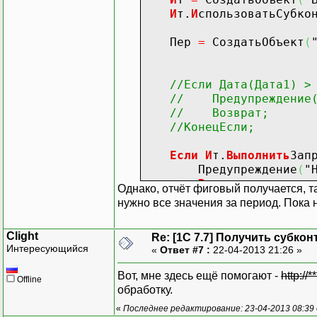
Иначе
И
т.
И
спользоватьСубко
Т.Сч
КонецЕсл
Пер
=
СоздатьОбъект
(
Если
(
Т.
Т.Су
//Если Дата(Дата1) >
Т.Су
// Предупреждение("
Т.Су
// Возврат;
ИначеЕсл
//КонецЕсли;
Т.Су
Т.Су
Если
И
т.
Выполнить
Зап
Т.Су
Предупреждение
(
"
ИначеЕсл
Возврат
;
Т.Су
Однако, отчёт фиговый получается, та
КонецЕсли
;
Т.Су
нужно все значения за период. Пока 
Т.Су
Т
=
СоздатьОбъект
(
"Т
ИначеЕсл
Clight
Re: [1C 7.7] Получить субкон
Т.НоваяКолонка
(
"Код"
Т.Су
Интересующийся
«
Ответ #7 :
22-04-2013 21:26 »
Т.НоваяКолонка
(
"Наим
Т.Су
Т.НоваяКолонка
(
"Груп
Т.Су
Вот, мне здесь ещё помогают -
http://
Offline
Т.НоваяКолонка
(
"Подр
Иначе
обработку.
Т.НоваяКолонка
(
"Дата
Т.Су
«
Последнее редактирование: 23-04-2013 08:39 
Т.НоваяКолонка
(
"МОЛ"
Т.Су