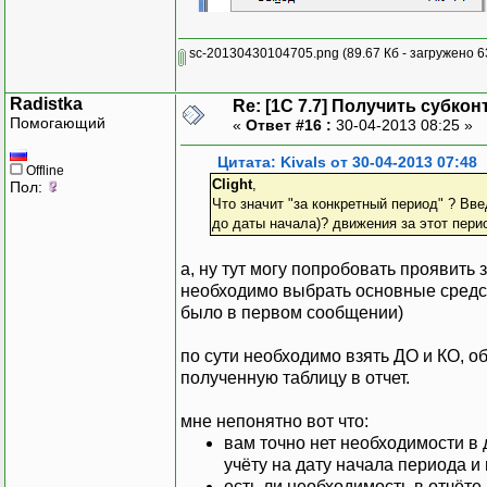
Пока
Пер.
По
лучить
Т.Су
ДатаЗн
=
Пер.Дата
Зна
КонецЦикла
;
ИначеЕсл
Т.ПСт
=
Пер.
Знач
ение
sc-20130430104705.png
(89.67 Кб - загружено 6
Т.Су
Т.ВыбратьСтроки
(
Т.Су
Если
Т.
По
лучитьСтроку
(
)
Т.ВыбратьСтроки
(
)
;
Radistka
Т.Су
Re: [1C 7.7] Получить субкон
Таб.ВывестиСекци
Пока
Т.
По
лучитьСтрок
Помогающий
«
Ответ #16 :
30-04-2013 08:25 »
Иначе
КонецЕсли
;
Таб.ВывестиСекци
Т.Су
//Т.ПолучитьСтро
КонецЦикла
;
Цитата: Kivals от 30-04-2013 07:48
Т.Су
Offline
//Таб.ВывестиСек
Clight
,
Пол:
Т.Су
КонецЦикла
;
Таб.ВывестиСекцию
(
"И
Что значит "за конкретный период" ? Вве
КонецЕсл
до даты начала)? движения за этот перио
Таб.ТолькоПросмотр
(
1
Таб.Опции
(
0
,
0
,
4
,
2
)
;
Т.АмГр
=
Пер.
И
спользоватьОбъе
Таб.
Пока
зать
(
"Все ре
а, ну тут могу попробовать проявить 
Т.Сост
=
Пер.Выбрать
Знач
ения
КонецПроцедуры
необходимо выбрать основные средст
Пока
Пер.
По
лучить
было в первом сообщении)
КонецЦикла
;
ДатаЗн
=
Пер.Дата
Зна
Т.Срок
=
Пер.
Знач
ени
Процедура
ПриОткрытии
(
)
по сути необходимо взять ДО и КО, о
Т.ВыбратьСтроки
(
Дата
1
=
'01.01.13';
полученную таблицу в отчет.
Т.ВыбратьСтроки
(
Если
Т.
По
лучитьСтроку
(
)
Дата
2
=
'01.04.13';
Пока
Т.
По
лучитьС
Таб.ВывестиСекци
КонецПроцедуры
мне непонятно вот что:
Таб.ВывестиС
КонецЕсли
;
вам точно нет необходимости в 
КонецЦикла
;
//Т.ПолучитьСтро
учёту на дату начала периода и
//Таб.ВывестиСек
есть ли необходимость в отчёт