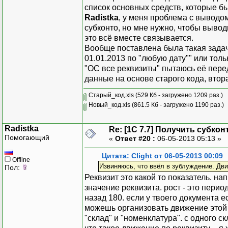
список основных средств, которые 
Если
(
Т.Счет
=
Сч
Radistka
, у меня проблема с выводом
Т.Суб
1
субконто, но мне нужно, чтобы выводи
Т.Су
это всё вместе связывается.
Т.Су
Вообще поставлена была такая задач
ИначеЕсл
01.01.2013 по "любую дату"" или тол
Т.Су
"ОС все реквизиты" пытаюсь её пере
Т.Су
данные на основе старого кода, втора
Т.Су
ИначеЕсл
Старый_код.xls
(529 Кб - загружено 1209 раз.)
Т.Су
Новый_код.xls
(861.5 Кб - загружено 1190 раз.)
Т.Су
Т.Су
Radistka
Re: [1C 7.7] Получить субкон
ИначеЕсл
Помогающий
«
Ответ #20 :
06-05-2013 05:13 »
Т.Су
Т.Су
Цитата: Clight от 06-05-2013 00:09
Offline
Т.Су
Извиняюсь, что ввёл в зублуждение. Дви
Пол:
Иначе
Реквизит это какой то показатель. напр
Т.Су
значение реквизита. рост - это период
Т.Су
назад 180. если у твоего документа е
Т.Су
можешь организовать движение этой 
КонецЕсл
"склад" и "номенклатура". с одного с
Т.ВыбратьСтр