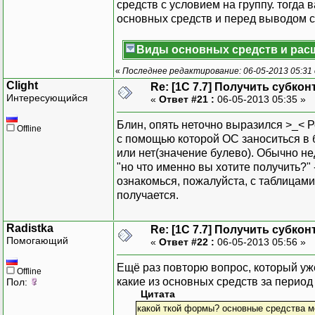
КонецЦикла
;
средств с условием на группу. тогда
основных средств и перед выводом с
//Т.ВыбратьСтрок
Виды основных средств и ра
//Пока Т.Получит
// Таб.Вывести
«
Последнее редактирование: 06-05-2013 05:31 
//КонецЦикла;
Clight
Re: [1C 7.7] Получить субкон
Интересующийся
«
Ответ #21 :
06-05-2013 05:35 »
Таб.ВывестиСекци
Блин, опять неточно выразился >_< 
Таб.ТолькоПросмот
Offline
с помощью которой ОС заноситься в 
Таб.Опции
(
0
,
0
,
4
,
или нет(значение булево). Обычно не
Таб.
Пока
зать
(
"Вс
"но что именно вы хотите получить?" 
КонецПроцедуры
ознакомься, пожалуйста, с таблицами
получается.
Процедура
ПриОткрытии
(
)
Дата
1
=
'01.01.1
Radistka
Re: [1C 7.7] Получить субкон
Дата
2
=
'01.04.1
Помогающий
«
Ответ #22 :
06-05-2013 05:56 »
КонецПроцедуры
Ещё раз повторю вопрос, который уже
Offline
какие из основных средств за перио
Пол:
Цитата
какой ткой формы? основные средства мо