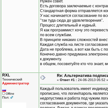
Нужен совет.
Есть договора заключаемые с контра
Стандартная форма отправляется конт
У нас начинается согласование по в
"так туда сюда до удовлетворения".
Процесс длительный и нудный.
Я как программист хочу это перевест
по всем службам.
В принципе никаких сложностей внести
Каждая служба на листе согласования
Дата не проблема, а вот как быть с п
Конечно давно придумана электронная 
к документу.
в общем, посоветуйте кто что знает, м
RXL
Re: Альтернатива подпис
Технический
«
Ответ #1 :
24-06-2013 05:52 
Администратор
Каждый пользователь имеет индивиду
прописано, что логин/пароль являет
Offline
Пол:
недопустима и работа под чужим лог
согласования документов, где указа
подписи. Думаю, в рамках предприят