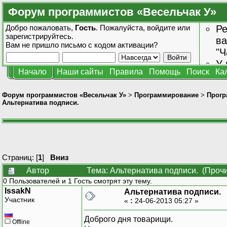
Форум программистов «Весельчак У»
Добро пожаловать,
Гость
. Пожалуйста,
войдите
или
Ре
зарегистрируйтесь
.
ва
Вам не пришло
письмо с кодом активации?
"Ч
У 
Начало
Наши сайты
Правила
Помощь
Поиск
Ка
от
зн
Форум программистов «Весельчак У»
>
Программирование
>
Прогр
Альтернатива подписи.
Страниц: [
1
]
Вниз
Автор
Тема: Альтернатива подписи. (Прочи
0 Пользователей и 1 Гость смотрят эту тему.
IssakN
Альтернатива подписи.
Участник
«
:
24-06-2013 05:27 »
Доброго дня товарищи.
Offline