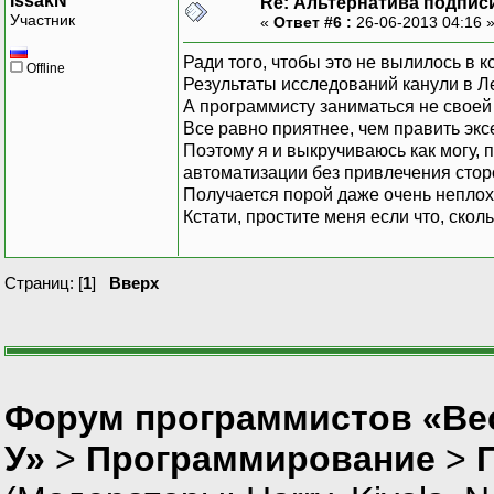
IssakN
Re: Альтернатива подпис
Участник
«
Ответ #6 :
26-06-2013 04:16 
Ради того, чтобы это не вылилось в к
Offline
Результаты исследований канули в Лет
А программисту заниматься не своей
Все равно приятнее, чем править эк
Поэтому я и выкручиваюсь как могу
автоматизации без привлечения стор
Получается порой даже очень неплох
Кстати, простите меня если что, ско
Страниц: [
1
]
Вверх
Форум программистов «Ве
У»
>
Программирование
>