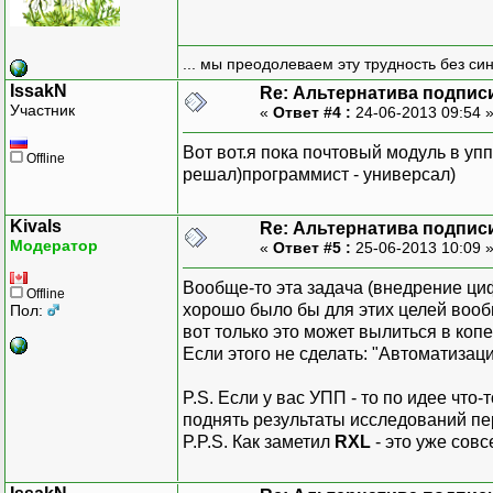
... мы преодолеваем эту трудность без си
IssakN
Re: Альтернатива подпис
Участник
«
Ответ #4 :
24-06-2013 09:54 
Вот вот.я пока почтовый модуль в у
Offline
решал)программист - универсал)
Kivals
Re: Альтернатива подпис
Модератор
«
Ответ #5 :
25-06-2013 10:09 
Вообще-то эта задача (внедрение ци
Offline
хорошо было бы для этих целей вооб
Пол:
вот только это может вылиться в копе
Если этого не сделать: "Автоматизац
P.S. Если у вас УПП - то по идее чт
поднять результаты исследований п
P.P.S. Как заметил
RXL
- это уже сов