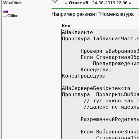
Опытный
«
Ответ #5 :
24-06-2013 22:06 »
Например реквизит "Номенклатура" 
Offline
Код:
&НаКлиенте
Процедура ТабличнаяЧасть
ПроверитьВыбранноеЗнач
Если СтандартнаяОбраб
Предупрежедение("в эт
КонецЕсли;
КонецПроцедуры
&НаСервереБезКонтекста
Процедура ПроверитьВыбра
// тут нужно как-то на
//далеко не идеальный 
РазрешенныйРодитель = С
Если ВыбранноеЗначение
СтандартнаяОбработ