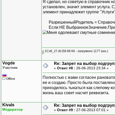
Я сделал, но советую в справочник н
установлен, значит элемент услуга. 
элемент принадлежит группе "Услуги" 
РазрешенныйРодитель = Справочни
Если НЕ ВыбранноеЗначение.Пр
1Cv8_27.dt
(58.68 Кб - загружено 1177 раз.)
Vogde
Re: Запрет на выбор подгру
Участник
«
Ответ #8 :
26-06-2013 23:34 »
Полностью с вами согласен рановато.
Offline
ее и создаю. Просто была поставлен
приходилось тыкаться как слепому ко
жизнь ваш совет насчет реквизита.
Kivals
Re: Запрет на выбор подгру
Модератор
«
Ответ #9 :
27-06-2013 07:01 »