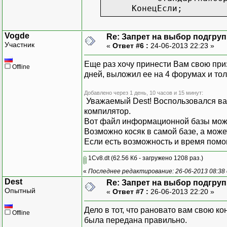
КонецЕсли;
КонецПроцедуры
Vogde
Re: Запрет на выбор подгру
Участник
«
Ответ #6 :
24-06-2013 22:23 »
Еще раз хочу принести Вам свою при
Offline
дней, выложил ее на 4 форумах и тол
Добавлено через 1 день, 10 часов и 15 минут:
Уважаемый Dest! Воспользовался ваш
компилятор.
Вот файл информационной базы может
Возможно косяк в самой базе, а може
Если есть возможность и время помо
1Cv8.dt
(62.56 Кб - загружено 1208 раз.)
«
Последнее редактирование: 26-06-2013 08:38
Dest
Re: Запрет на выбор подгру
Опытный
«
Ответ #7 :
26-06-2013 22:20 »
Дело в тот, что рановато вам свою ко
Offline
была передана правильно.