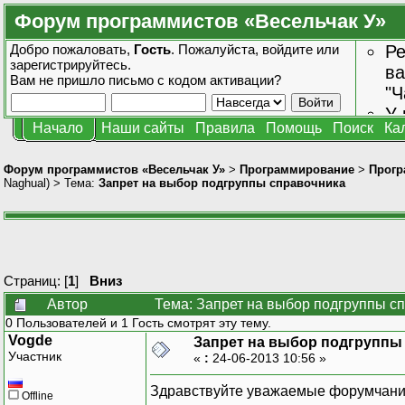
Форум программистов «Весельчак У»
Добро пожаловать,
Гость
. Пожалуйста,
войдите
или
Ре
зарегистрируйтесь
.
ва
Вам не пришло
письмо с кодом активации?
"Ч
У 
Начало
Наши сайты
Правила
Помощь
Поиск
Ка
от
зн
Форум программистов «Весельчак У»
>
Программирование
>
Прогр
Naghual
) > Тема:
Запрет на выбор подгруппы справочника
Страниц: [
1
]
Вниз
Автор
Тема: Запрет на выбор подгруппы с
0 Пользователей и 1 Гость смотрят эту тему.
Vogde
Запрет на выбор подгруппы
Участник
«
:
24-06-2013 10:56 »
Здравствуйте уважаемые форумчани
Offline