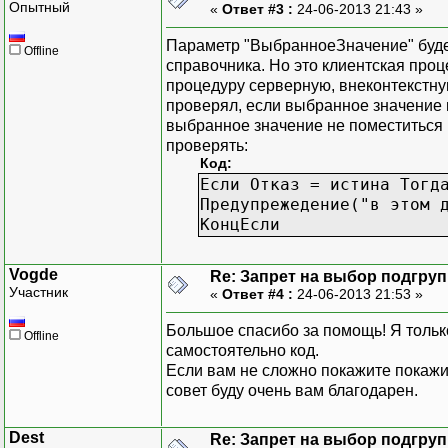
Опытный
«
Ответ #3 :
24-06-2013 21:43 »
Параметр "ВыбранноеЗначение" буде
Offline
справочника. Но это клиентская проц
процедуру серверную, внеконтекстну
проверял, если выбранное значение н
выбранное значение не поместиться
проверять:
Код:
Если Отказ = истина Тогд
Предупрежедение("в этом 
КонцЕсли
Vogde
Re: Запрет на выбор подгру
Участник
«
Ответ #4 :
24-06-2013 21:53 »
Большое спасибо за помощь! Я только
Offline
самостоятельно код.
Если вам не сложно покажите покажит
совет буду очень вам благодарен.
Dest
Re: Запрет на выбор подгру