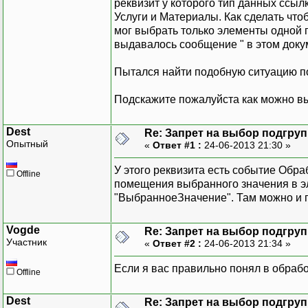
реквизит у которого тип данных ссыл
Услуги и Материалы. Как сделать что
мог выбрать только элементы одной
выдавалось сообщение " в этом доку
Пытался найти подобную ситуацию по 
Подскажите пожалуйста как можно в
Dest
Re: Запрет на выбор подгру
Опытный
«
Ответ #1 :
24-06-2013 21:30 »
У этого реквизита есть событие Обр
Offline
помещения выбранного значения в эл
"ВыбранноеЗначение". Там можно и 
Vogde
Re: Запрет на выбор подгру
Участник
«
Ответ #2 :
24-06-2013 21:34 »
Если я вас правильно понял в обраб
Offline
Dest
Re: Запрет на выбор подгру